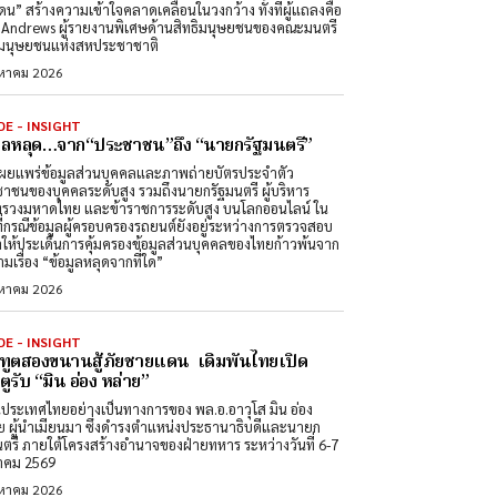
ดน” สร้างความเข้าใจคลาดเคลื่อนในวงกว้าง ทั้งที่ผู้แถลงคือ
Andrews ผู้รายงานพิเศษด้านสิทธิมนุษยชนของคณะมนตรี
ิมนุษยชนแห่งสหประชาชาติ
งหาคม 2026
DE - INSIGHT
มูลหลุด…จาก“ประชาชน”ถึง “นายกรัฐมนตรี”
ผยแพร่ข้อมูลส่วนบุคคลและภาพถ่ายบัตรประจำตัว
าชนของบุคคลระดับสูง รวมถึงนายกรัฐมนตรี ผู้บริหาร
รวงมหาดไทย และข้าราชการระดับสูง บนโลกออนไลน์ ใน
ที่กรณีข้อมูลผู้ครอบครองรถยนต์ยังอยู่ระหว่างการตรวจสอบ
ำให้ประเด็นการคุ้มครองข้อมูลส่วนบุคคลของไทยก้าวพ้นจาก
มเรื่อง “ข้อมูลหลุดจากที่ใด”
งหาคม 2026
DE - INSIGHT
ทูตสองขนานสู้ภัยชายแดน เดิมพันไทยเปิด
ูรับ “มิน อ่อง หล่าย”
นประเทศไทยอย่างเป็นทางการของ พล.อ.อาวุโส มิน อ่อง
ย ผู้นำเมียนมา ซึ่งดำรงตำแหน่งประธานาธิบดีและนายก
นตรี ภายใต้โครงสร้างอำนาจของฝ่ายทหาร ระหว่างวันที่ 6-7
าคม 2569
งหาคม 2026