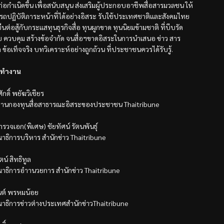
้ก่อกำเนิดขึ้น เพื่อสนับสนุน ส่งเสริมผู้ประกอบอาชีพสื่อสารมวลชน ให้
รถปฏิบัติภาระหน้าที่ได้อย่างอิสระ รับใช้ประเทศชาติและสังคมไทย
ืนต่อสู้กับกระแสทุนธุรกิจสื่อ ทุนผูกขาด ทุนนิยมข้ามชาติ ที่บีบรัด
ับ ควบคุม สร้างข้อจำกัด จนสื่อฯขาดอิสระในการนำเสนอ ข่าว สาร
ล ข้อเท็จจริง บทวิเคราะห์อย่างถูกถ้วน ที่ประชาชนควรได้รับรู้.
ทำงาน
ักดิ์ พยัฆวิเชียร
านกองทุนสื่อสาธารณะอิสระของประชาชน Thaitribune
รวจเอก(พิเศษ) ชัยทัศน์ รัตนพันธุ์
าธิการบริหาร สำนักข่าว Thaitribune
ตน์ สิทธิทูล
าธิการอำานวยการ สำนักข่าว Thaitribune
นต์ พรหมน้อย
าธิการข่าวต่างประเทศสำนักข่าวThaitribune