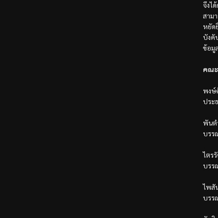
จึงได
สามา
หยัดย
บังค
ข้อมู
คณะ
พงษ์ศ
ประธ
พันตำ
บรรณ
ไตรรั
บรรณ
ไพสั
บรรณ