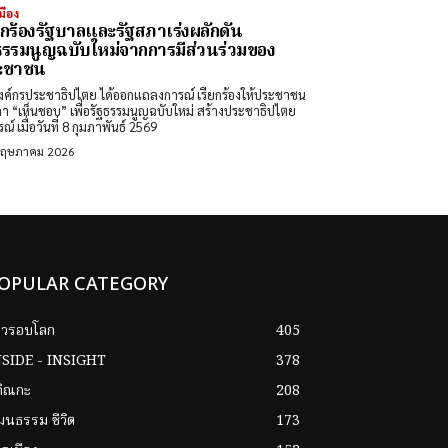
มือง
ยกร้องรัฐบาลและรัฐสภาเร่งผลักดัน
ธรรมนูญฉบับใหม่จากการมีส่วนร่วมของ
ะชาชน
งค์กรประชาธิปไตย ได้ออกแถลงการณ์ เรียกร้องให้ประชาชน
า “เห็นชอบ” เพื่อรัฐธรรมนูญฉบับใหม่ สร้างประชาธิปไตย
ณ์ เมื่อวันที่ 8 กุมภาพันธ์ 2569
พฤษภาคม 2026
OPULAR CATEGORY
าวรอบโลก
405
NSIDE - INSIGHT
378
กิณกะ
208
ฒนธรรม ชีวิต
173