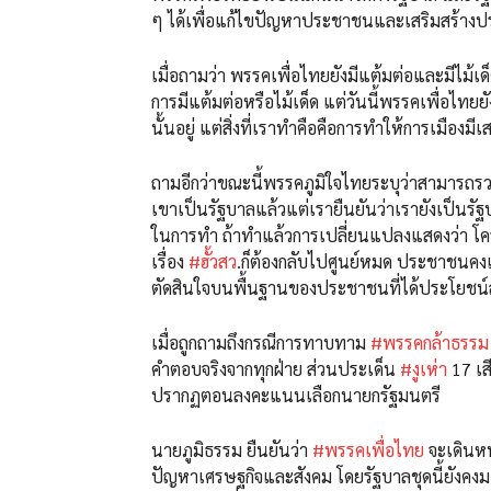
ๆ ได้เพื่อแก้ไขปัญหาประชาชนและเสริมสร้าง
เมื่อถามว่า พรรคเพื่อไทยยังมีแต้มต่อและมีไม้เ
การมีแต้มต่อหรือไม้เด็ด แต่วันนี้พรรคเพื่อไทยย
นั้นอยู่ แต่สิ่งที่เราทำคือคือการทำให้การเมื
ถามอีกว่าขณะนี้พรรคภูมิใจไทยระบุว่าสามารถรวมเ
เขาเป็นรัฐบาลแล้วแต่เรายืนยันว่าเรายังเป็นรั
ในการทำ ถ้าทำแล้วการเปลี่ยนแปลงแสดงว่า โครง
เรื่อง
#ฮั้วสว
.ก็ต้องกลับไปศูนย์หมด ประชาชนคงเข้า
ตัดสินใจบนพื้นฐานของประชาชนที่ได้ประโยชน์ส
เมื่อถูกถามถึงกรณีการทาบทาม
#พรรคกล้าธรรม
คำตอบจริงจากทุกฝ่าย ส่วนประเด็น
#งูเห่า
17 เส
ปรากฏตอนลงคะแนนเลือกนายกรัฐมนตรี
นายภูมิธรรม ยืนยันว่า
#พรรคเพื่อไทย
จะเดินหน
ปัญหาเศรษฐกิจและสังคม โดยรัฐบาลชุดนี้ยังคง