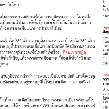
ดินแ
ประชาธิปไตย
Tom 
สิทธ
6 สิ
ด็ดในการรวบรวมเสียงหรือไม่ นายภูมิธรรมกล่าวว่า ไม่พูดถึง
ังเป็นแกนนำในการจัดตั้งรัฐบาล แล้วก็ยังยืนยันว่าเป็นอย่าง
INSI
องมีเสถียรภาพ และยืนแนวทางประชาธิปไตย
ข้อ
การเ
สียงได้ 280 เสียง นายภูมิธรรม กล่าวว่า ถ้าเขาได้ 280 เสียง
ประช
กระท
ฐบาล อยู่ที่ประชาชนจะเชื่อใคร ใครมีเครดิต ใครมีความสามารถ
ช่วง
การต่างๆที่พรรคเพื่อไทยทำทั้งเรื่อง
#ที่ดินเขากระโดง
ได้ท
คำถา
ใจสิ่งนี้อยู่แล้ว พรรคการเมืองต่างๆก็ต้องเข้าใจสิ่งนี้ และ
ูงสุด
5 สิ
INSI
นายภูมิธรรมกล่าวว่า การพบปะเป็นไปตามปกติ และต้องรอดู
การ
ียงที่อาจย้ายไปอยู่พรรคภูมิใจไทย เขาเตือนว่า ความจริงจะ
ประต
เยือ
หล่า
รัฐม
้าสร้างความเชื่อมั่นและเสถียรภาพทางการเมือง พร้อมแก้ไข
สิงห
มอบหมายให้ นายชัยเกษม นิติสิริ เป็นแคนดิเดตนายกรัฐมนตรี
4 สิ