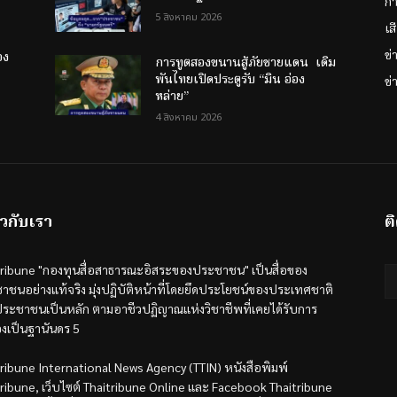
กา
5 สิงหาคม 2026
เส
ข
อง
การทูตสองขนานสู้ภัยชายแดน เดิม
พันไทยเปิดประตูรับ “มิน อ่อง
ข่
หล่าย”
4 สิงหาคม 2026
ยวกับเรา
ต
tribune "กองทุนสื่อสาธารณะอิสระของประชาชน" เป็นสื่อของ
าชนอย่างแท้จริง มุ่งปฏิบัติหน้าที่โดยยึดประโยชน์ของประเทศชาติ
ระชาชนเป็นหลัก ตามอาชีวปฏิญาณแห่งวิชาชีพที่เคยได้รับการ
องเป็นฐานันดร 5
tribune International News Agency (TTIN) หนังสือพิมพ์
tribune, เว็บไซต์ Thaitribune Online และ Facebook Thaitribune