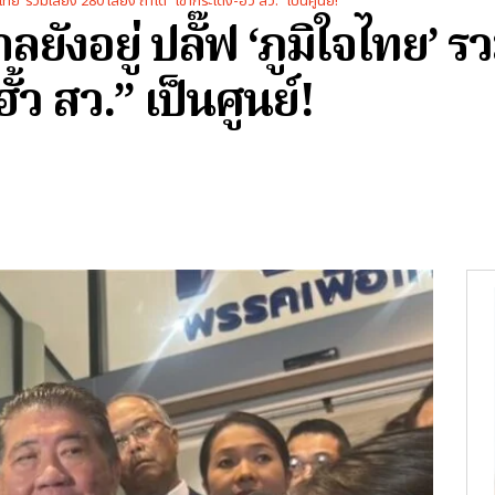
จไทย’ รวมเสียง 280 เสียง ถ้าได้ “เขากระโดง-ฮั้ว สว.” เป็นศูนย์!
ลยังอยู่ ปลั๊ฟ ‘ภูมิใจไทย’ ร
ั้ว สว.” เป็นศูนย์!