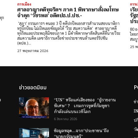
การเมือง
การเ
ร
ศาลอาญาคดีทุจริตฯ ภาค 1 พิพากษาสั่งลงโทษ
เรี
จำคุก ‘วัชรพล’ อดีตปธ.ป.ปช.-
รัฐ
ทุก
ปร
'สุภา' กรรมการฯ คนละ 3 ปี คดีปกปิดเอกสารสำนวนสอบนาฬิกา
หรูบิ๊กป้อม ไม่เปิดเผยข้อมูลให้ 'วีระ สมความคิด' ศาลอาญาคดี
80 อ
ทุจริตและประพฤติมิชอบภาค 1 มีคำพิพากษาตัดสินคดีที่นายวีระ
ไทยก
สมความคิด เลขาธิการเครือข่ายประชาชนต้านคอร์รัปชัน
สมบูร
(คปต.)...
25 
27 พฤษภาคม 2026
ข่าวยอดนิยม
P
ง
“UN” หรือแค่เสียงของ “ผู้รายงาน
ข่
พิเศษ“ ? เกมการทูตที่กัมพูชา
I
กำลังเล่นบนเวทีโลก
6 สิงหาคม 2026
ป
วั
ข้อมูลหลุด…จาก“ประชาชน”ถึง
“นายกรัฐมนตรี”