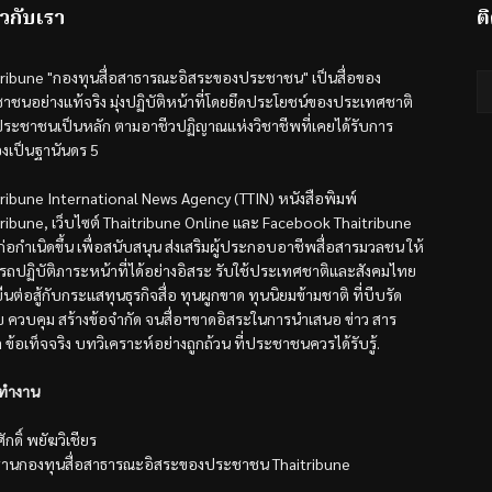
ยวกับเรา
ต
tribune "กองทุนสื่อสาธารณะอิสระของประชาชน" เป็นสื่อของ
าชนอย่างแท้จริง มุ่งปฏิบัติหน้าที่โดยยึดประโยชน์ของประเทศชาติ
ระชาชนเป็นหลัก ตามอาชีวปฏิญาณแห่งวิชาชีพที่เคยได้รับการ
องเป็นฐานันดร 5
tribune International News Agency (TTIN) หนังสือพิมพ์
tribune, เว็บไซต์ Thaitribune Online และ Facebook Thaitribune
้ก่อกำเนิดขึ้น เพื่อสนับสนุน ส่งเสริมผู้ประกอบอาชีพสื่อสารมวลชน ให้
รถปฏิบัติภาระหน้าที่ได้อย่างอิสระ รับใช้ประเทศชาติและสังคมไทย
ืนต่อสู้กับกระแสทุนธุรกิจสื่อ ทุนผูกขาด ทุนนิยมข้ามชาติ ที่บีบรัด
ับ ควบคุม สร้างข้อจำกัด จนสื่อฯขาดอิสระในการนำเสนอ ข่าว สาร
ล ข้อเท็จจริง บทวิเคราะห์อย่างถูกถ้วน ที่ประชาชนควรได้รับรู้.
ทำงาน
ักดิ์ พยัฆวิเชียร
านกองทุนสื่อสาธารณะอิสระของประชาชน Thaitribune