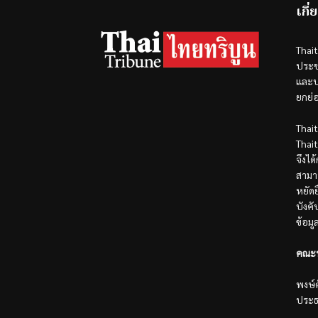
เกี่
Thai
ประช
และป
ยกย่
Thai
Thai
จึงได
สามา
หยัดย
บังค
ข้อมู
คณะ
พงษ์ศ
ประธ