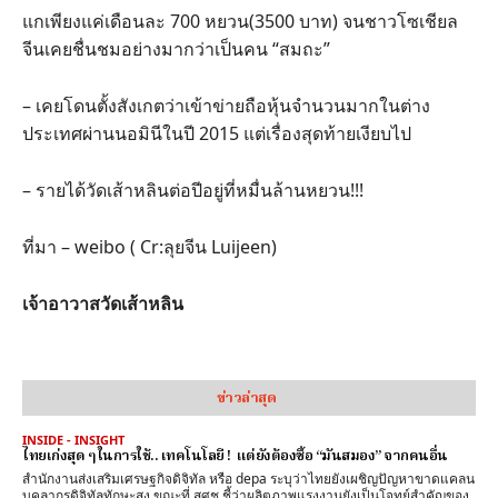
แกเพียงแค่เดือนละ 700 หยวน(3500 บาท) จนชาวโซเชียล
จีนเคยชื่นชมอย่างมากว่าเป็นคน “สมถะ”
– เคยโดนตั้งสังเกตว่าเข้าข่ายถือหุ้นจำนวนมากในต่าง
ประเทศผ่านนอมินีในปี 2015 แต่เรื่องสุดท้ายเงียบไป
– รายได้วัดเส้าหลินต่อปีอยู่ที่หมื่นล้านหยวน!!!
ที่มา – weibo ( Cr:ลุยจีน Luijeen)
เจ้าอาวาสวัดเส้าหลิน
ข่าวล่าสุด
INSIDE - INSIGHT
ไทยเก่งสุด ๆ ในการใช้.. เทคโนโลยี ! แต่ยังต้องซื้อ “มันสมอง” จากคนอื่น
สำนักงานส่งเสริมเศรษฐกิจดิจิทัล หรือ depa ระบุว่าไทยยังเผชิญปัญหาขาดแคลน
บุคลากรดิจิทัลทักษะสูง ขณะที่ สศช.ชี้ว่าผลิตภาพแรงงานยังเป็นโจทย์สำคัญของ