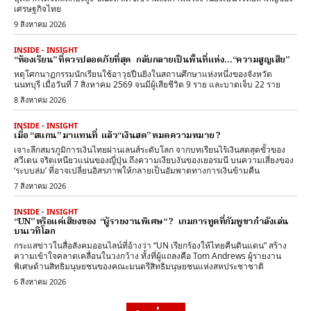
เศรษฐกิจไทย
9 สิงหาคม 2026
INSIDE - INSIGHT
“ห้องเรียน” ที่ควรปลอดภัยที่สุด กลับกลายเป็นพื้นที่แห่ง…“ความสูญเสีย”
หตุโศกนาฏกรรมนักเรียนใช้อาวุธปืนยิงในสถานศึกษาแห่งหนึ่งของจังหวัด
นนทบุรี เมื่อวันที่ 7 สิงหาคม 2569 จนมีผู้เสียชีวิต 9 ราย และบาดเจ็บ 22 ราย
8 สิงหาคม 2026
INSIDE - INSIGHT
เมื่อ “สแกน” มาแทนที่ แล้ว“เงินสด” หมดความหมาย ?
เจาะลึกสมรภูมิการเงินไทยผ่านเลนส์ระดับโลก จากบทเรียนไร้เงินสดสุดขั้วของ
สวีเดน จริตเหนียวแน่นของญี่ปุ่น ถึงความเงียบงันของเยอรมนี บนความเสี่ยงของ
‘ระบบล่ม’ ที่อาจเปลี่ยนอิสรภาพให้กลายเป็นอัมพาตทางการเงินข้ามคืน
7 สิงหาคม 2026
INSIDE - INSIGHT
“UN” หรือแค่เสียงของ “ผู้รายงานพิเศษ“ ? เกมการทูตที่กัมพูชากำลังเล่น
บนเวทีโลก
กระแสข่าวในสื่อสังคมออนไลน์ที่อ้างว่า “UN เรียกร้องให้ไทยคืนดินแดน” สร้าง
ความเข้าใจคลาดเคลื่อนในวงกว้าง ทั้งที่ผู้แถลงคือ Tom Andrews ผู้รายงาน
พิเศษด้านสิทธิมนุษยชนของคณะมนตรีสิทธิมนุษยชนแห่งสหประชาชาติ
6 สิงหาคม 2026