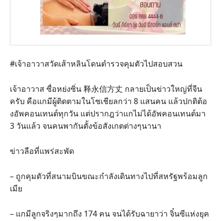
#เจ้าอาวาสวัดเส้าหลินโดนตำรวจคุมตัวไปสอบสวน
เจ้าอาวาส ซื่อหย่งซิ่น 释永信方丈 กลายเป็นข่าวใหญ่ที่จีน
ครับ คือแกมีผู้ติดตามในโซเชียลกว่า 8 แสนคน แล้วปกติต้อ
งอัพคอนเทนต์ทุกวัน แต่ปรากฎว่าแกไม่ได้อัพคอนเทนต์มา
3 วันแล้ว จนคนพากันตั้งข้อสังเกตต่างๆนานา
ข่าวลือที่แพร่สะพัด
– ถูกคุมตัวที่สนามบินขณะกำลังเดินทางไปที่สหรัฐพร้อมลูก
เมีย
– แกมีลูกจริงๆมากถึง 174 คน จนได้รับฉายาว่า จิ๋นซีแห่งยุค