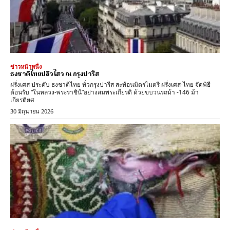
ข่าวหน้าหนึ่ง
ธงชาติไทยปลิวไสว ณ กรุงปารีส
ฝรั่งเศส ประดับ ธงชาติไทย ทั่วกรุงปารีส สะท้อนมิตรไมตรี ฝรั่งเศส-ไทย จัดพิธี
ต้อนรับ “ในหลวง-พระราชินี”อย่างสมพระเกียรติ ด้วยขบวนรถม้า -146 ม้า
เกียรติยศ
30 มิถุนายน 2026