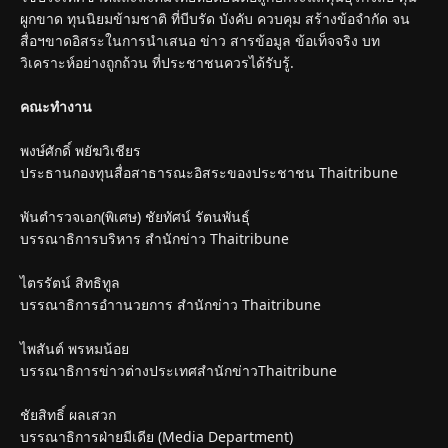
ผูกขาด ทุนนิยมข้ามชาติ ที่บีบรัด บังคับ ควบคุม สร้างข้อจำกัด จน
สื่อฯขาดอิสระในการนำเสนอ ข่าว สารข้อมูล ข้อเท็จจริง บท
วิเคราะห์อย่างถูกถ้วน ที่ประชาชนควรได้รับรู้.
คณะทำงาน
พงษ์ศักดิ์ พยัฆวิเชียร
ประธานกองทุนสื่อสาธารณะอิสระของประชาชน Thaitribune
พันตำรวจเอก(พิเศษ) ชัยทัศน์ รัตนพันธุ์
บรรณาธิการบริหาร สำนักข่าว Thaitribune
ไตรรัตน์ สิทธิทูล
บรรณาธิการอำานวยการ สำนักข่าว Thaitribune
ไพสันต์ พรหมน้อย
บรรณาธิการข่าวต่างประเทศสำนักข่าวThaitribune
ชัยสิทธิ์ ผลเสวก
บรรณาธิการฝ่ายมีเดีย (Media Department)