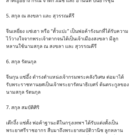
สำคัญอย่าง กรณ์ จาติกวณิช และ อานันท์ ปันยารชุน
5. สกุล ณ สงขลา และ สุวรรณคีรี
จีนเหยี่ยง แซ่เฮา หรือ “ตั้วแปะ” เป็นพ่อค้ารังนกที่ได้รับความ
ไว้วางใจจากพระเจ้าตากจนได้เป็นเจ้าเมืองสงขลา มีลูก
หลานใช้นามสกุล ณ สงขลา และ สุวรรณคีรี
6. สกุล รัตนกุล
จีนกุน แซ่อึ้ง ดำรงตำแหน่งเจ้ากรมพระคลังวิเศษ ต่อมาได้
รับพระราชทานยศเป็นเจ้าพระยารัตนาธิเบศร์ ต้นตระกูลของ
นามสกุล รัตนกุล
7. สกุล สมบัติศิริ
เต๊กงึ้ง แซ่ตั้ง พ่อค้าฐานะดีในกรุงเทพฯ ได้รับแต่งตั้งเป็น
พระยาศรีราชอากร สืบมาถึงพระยาสมบัติวานิช ลูกหลาน