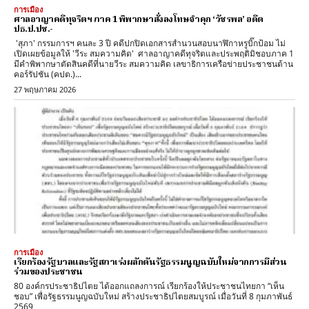
การเมือง
ศาลอาญาคดีทุจริตฯ ภาค 1 พิพากษาสั่งลงโทษจำคุก ‘วัชรพล’ อดีต
ปธ.ป.ปช.-
'สุภา' กรรมการฯ คนละ 3 ปี คดีปกปิดเอกสารสำนวนสอบนาฬิกาหรูบิ๊กป้อม ไม่
เปิดเผยข้อมูลให้ 'วีระ สมความคิด' ศาลอาญาคดีทุจริตและประพฤติมิชอบภาค 1
มีคำพิพากษาตัดสินคดีที่นายวีระ สมความคิด เลขาธิการเครือข่ายประชาชนต้าน
คอร์รัปชัน (คปต.)...
27 พฤษภาคม 2026
การเมือง
เรียกร้องรัฐบาลและรัฐสภาเร่งผลักดันรัฐธรรมนูญฉบับใหม่จากการมีส่วน
ร่วมของประชาชน
80 องค์กรประชาธิปไตย ได้ออกแถลงการณ์ เรียกร้องให้ประชาชนไทยกา “เห็น
ชอบ” เพื่อรัฐธรรมนูญฉบับใหม่ สร้างประชาธิปไตยสมบูรณ์ เมื่อวันที่ 8 กุมภาพันธ์
2569