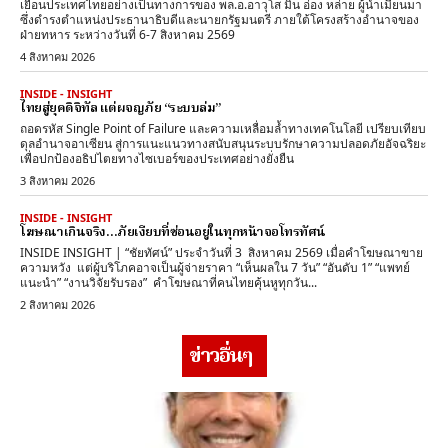
เยือนประเทศไทยอย่างเป็นทางการของ พล.อ.อาวุโส มิน อ่อง หล่าย ผู้นำเมียนมา
ซึ่งดำรงตำแหน่งประธานาธิบดีและนายกรัฐมนตรี ภายใต้โครงสร้างอำนาจของ
ฝ่ายทหาร ระหว่างวันที่ 6-7 สิงหาคม 2569
4 สิงหาคม 2026
INSIDE - INSIGHT
ไทยสู่ยุคดิจิทัล แต่ผจญภัย “ระบบล่ม”
ถอดรหัส Single Point of Failure และความเหลื่อมล้ำทางเทคโนโลยี เปรียบเทียบ
ดุลอำนาจอาเซียน สู่การแนะแนวทางสนับสนุนระบบรักษาความปลอดภัยอัจฉริยะ
เพื่อปกป้องอธิปไตยทางไซเบอร์ของประเทศอย่างยั่งยืน
3 สิงหาคม 2026
INSIDE - INSIGHT
โฆษณาเกินจริง…ภัยเงียบที่ซ่อนอยู่ในทุกหน้าจอโทรทัศน์
INSIDE INSIGHT | “ชัยทัศน์” ประจำวันที่ 3 สิงหาคม 2569 เมื่อคำโฆษณาขาย
ความหวัง แต่ผู้บริโภคอาจเป็นผู้จ่ายราคา “เห็นผลใน 7 วัน” “อันดับ 1” “แพทย์
แนะนำ” “งานวิจัยรับรอง” คำโฆษณาที่คนไทยคุ้นหูทุกวัน...
2 สิงหาคม 2026
ข่าวอื่นๆ