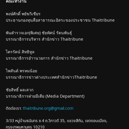
คณะทำงาน
พงษ์ศักดิ์ พยัฆวิเชียร
ประธานกองทุนสื่อสาธารณะอิสระของประชาชน Thaitribune
พันตำรวจเอก(พิเศษ) ชัยทัศน์ รัตนพันธุ์
บรรณาธิการบริหาร สำนักข่าว Thaitribune
ไตรรัตน์ สิทธิทูล
บรรณาธิการอำานวยการ สำนักข่าว Thaitribune
ไพสันต์ พรหมน้อย
บรรณาธิการข่าวต่างประเทศสำนักข่าวThaitribune
ชัยสิทธิ์ ผลเสวก
บรรณาธิการฝ่ายมีเดีย (Media Department)
ติดต่อเรา:
thaitribune.org@gmail.com
3/33 หมู่บ้านธนินทร ซ.4 ถ.วิภาวดี 35, แขวงสีกัน, เขตดอนเมือง,
กรุงเทพมหานคร 10210