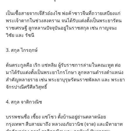
เป็นเชื้อสายจากเจ๊สัวอ๋องไซ พ่อค้าชาวจีนที่ถวายเสบียงแก่
พระเจ้าตากในช่วงสงคราม จนได้รับแต่งตั้งเป็นพระยารัตน
ราชเศรษฐี ลูกหลานปัจจุบันอยู่ในราชสกุล เช่น กาญจนะ
วิชัย และ รัชนี
3. สกุล ไกรฤกษ์
ต้นตระกูลคือ เริก แซ่หลิม ผู้รับราชการล่ามในคณะทูต ต่อ
มาได้รับแต่งตั้งเป็นพระยาไกรโกษา ลูกหลานดำรงตำแหน่ง
สำคัญหลายราย เช่น พระยาบุรุษรัตนราชพัลลภ และ พระยา
จักรปาณีศรีศีลวิสุทธิ์
4. สกุล จาติกวณิช
บรรพชนชื่อ เซี้ยง แซ่โซว ตั้งบ้านอยู่ย่านตลาดน้อย
กรุงเทพฯ สืบสายมาถึง หลวงอภัยวานิช (จาด) และมีทายาท