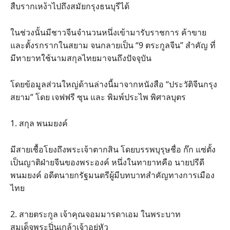
สืบรากเหง้าไปถึงสมัยกรุงธนบุรีได้
ในช่วงนั้นมีชาวจีนจำนวนหนึ่งเข้ามารับราชการ ค้าขาย
และตั้งรกรากในสยาม จนกลายเป็น “9 ตระกูลจีน” สำคัญ ที่
มีทายาทใช้นามสกุลไทยมาจนถึงปัจจุบัน
โดยข้อมูลส่วนใหญ่ด้านล่างนี้มาจากหนังสือ “ประวัติจีนกรุง
สยาม” โดย เจฟฟรี ซุน และ พิมพ์ประไพ พิศาลบุตร
1. สกุล พนมยงค์
มีสายเชื้อโยงถึงพระเจ้าตากสิน โดยบรรพบุรุษชื่อ ก๊ก แซ่ตั้ง
เป็นญาติฝ่ายจีนของพระองค์ หนึ่งในทายาทคือ นายปรีดี
พนมยงค์ อดีตนายกรัฐมนตรีผู้มีบทบาทสำคัญทางการเมือง
ไทย
2. สายตระกูล เจ้าคุณจอมมารดาเอม ในพระบาท
สมเด็จพระปิ่นเกล้าเจ้าอยู่หัว