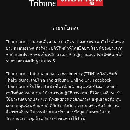
เกี่ยวกับเรา
Thaitribune "กองทุนสื่อสาธารณะอิสระของประชาชน" เป็นสื่อของ
ประชาชนอย่างแท้จริง มุ่งปฏิบัติหน้าที่โดยยึดประโยชน์ของประเทศ
ชาติ และประชาชนเป็นหลัก ตามอาชีวปฏิญาณแห่งวิชาชีพที่เคยได้
รับการยกย่องเป็นฐานันดร 5
Thaitribune International News Agency (TTIN) หนังสือพิมพ์
Thaitribune, เว็บไซต์ Thaitribune Online และ Facebook
Thaitribune จึงได้ก่อกำเนิดขึ้น เพื่อสนับสนุน ส่งเสริมผู้ประกอบ
อาชีพสื่อสารมวลชน ให้สามารถปฏิบัติภาระหน้าที่ได้อย่างอิสระ รับ
ใช้ประเทศชาติและสังคมไทยหยัดยืนต่อสู้กับกระแสทุนธุรกิจสื่อ ทุน
ผูกขาด ทุนนิยมข้ามชาติ ที่บีบรัด บังคับ ควบคุม สร้างข้อจำกัด จน
สื่อฯขาดอิสระในการนำเสนอ ข่าว สารข้อมูล ข้อเท็จจริง บท
วิเคราะห์อย่างถูกถ้วน ที่ประชาชนควรได้รับรู้.