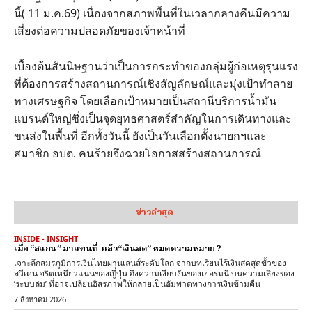
นี้( 11 ม.ค.69) เนื่องจากสภาพพื้นที่ในเวลากลางคืนมีความ
เสี่ยงต่อความปลอดภัยของเจ้าหน้าที่
เบื้องต้นสันนิษฐานว่าเป็นการกระทำของกลุ่มผู้ก่อเหตุรุนแรง
ที่ต้องการสร้างสถานการณ์เชิงสัญลักษณ์และมุ่งเป้าทำลาย
ทางเศรษฐกิจ โดยเลือกเป้าหมายเป็นสถานีบริการน้ำมัน
แบรนด์ใหญ่ซึ่งเป็นจุดยุทธศาสตร์สำคัญในการเดินทางและ
ขนส่งในพื้นที่ อีกทั้งวันนี้ ยังเป็นวันเลือกตั้งนายกฯและ
สมาชิก อบต. คนร้ายจึงฉวยโอกาสสร้างสถานการณ์
ข่าวล่าสุด
INSIDE - INSIGHT
เมื่อ “สแกน” มาแทนที่ แล้ว“เงินสด” หมดความหมาย ?
เจาะลึกสมรภูมิการเงินไทยผ่านเลนส์ระดับโลก จากบทเรียนไร้เงินสดสุดขั้วของ
สวีเดน จริตเหนียวแน่นของญี่ปุ่น ถึงความเงียบงันของเยอรมนี บนความเสี่ยงของ
‘ระบบล่ม’ ที่อาจเปลี่ยนอิสรภาพให้กลายเป็นอัมพาตทางการเงินข้ามคืน
7 สิงหาคม 2026