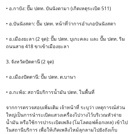
• อ.กาบัง: ปั๊ม ปตท. บันนังดามา (เกิดเหตุระเบิด 511)
• อ.บันนังสตา: ปั๊ม ปตท. หน้าที่ว่าการอำเภอบันนังสตา
• อ.เมืองยะลา (2 จุด): ปั๊ม ปตท. บุเกะคละ และ ปั๊ม ปตท. ริม
ถนนสาย 418 ขาเข้าเมืองยะลา
3. จังหวัดปัตตานี (2 จุด)
• อ.เมืองปัตตานี: ปั๊ม ปตท. ต.บานา
• อ.กะพ้อ: สถานีบริการน้ำมัน ปตท. ในพื้นที่
จากการตรวจสอบเพิ่มเติม เจ้าหน้าที่ ระบุว่า เหตุการณ์ส่วน
ใหญ่เป็นการนำระเบิดแสวงเครื่องไปวางไว้บริเวณหัวจ่าย
น้ำมัน หรือใช้การปาระเบิดเพลิง (โมโลตอฟค็อกเทล) เข้าไป
ในสถานีบริการ เพื่อให้เกิดเพลิงไหม้ลุกลามไปยังถังเก็บ