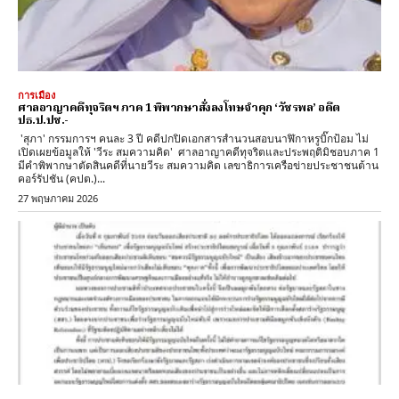
การเมือง
ศาลอาญาคดีทุจริตฯ ภาค 1 พิพากษาสั่งลงโทษจำคุก ‘วัชรพล’ อดีต
ปธ.ป.ปช.-
'สุภา' กรรมการฯ คนละ 3 ปี คดีปกปิดเอกสารสำนวนสอบนาฬิกาหรูบิ๊กป้อม ไม่
เปิดเผยข้อมูลให้ 'วีระ สมความคิด' ศาลอาญาคดีทุจริตและประพฤติมิชอบภาค 1
มีคำพิพากษาตัดสินคดีที่นายวีระ สมความคิด เลขาธิการเครือข่ายประชาชนต้าน
คอร์รัปชัน (คปต.)...
27 พฤษภาคม 2026