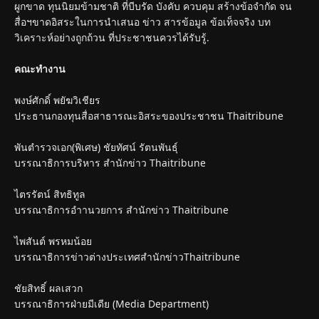
ผูกขาด ทุนนิยมข้ามชาติ ที่บีบรัด บังคับ ควบคุม สร้างข้อจำกัด จน
สื่อฯขาดอิสระในการนำเสนอ ข่าว สารข้อมูล ข้อเท็จจริง บท
วิเคราะห์อย่างถูกถ้วน ที่ประชาชนควรได้รับรู้.
คณะทำงาน
พงษ์ศักดิ์ พยัฆวิเชียร
ประธานกองทุนสื่อสาธารณะอิสระของประชาชน Thaitribune
พันตำรวจเอก(พิเศษ) ชัยทัศน์ รัตนพันธุ์
บรรณาธิการบริหาร สำนักข่าว Thaitribune
ไตรรัตน์ สิทธิทูล
บรรณาธิการอำานวยการ สำนักข่าว Thaitribune
ไพสันต์ พรหมน้อย
บรรณาธิการข่าวต่างประเทศสำนักข่าวThaitribune
ชัยสิทธิ์ ผลเสวก
บรรณาธิการฝ่ายมีเดีย (Media Department)