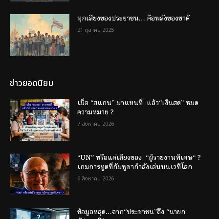
ทุกเสียงของประชาชน… คือพลังของชาติ
21 ตุลาคม 2025
ข่าวยอดนิยม
เมื่อ “สแกน” มาแทนที่ แล้ว“เงินสด” หมด
ความหมาย ?
7 สิงหาคม 2026
“UN” หรือแค่เสียงของ “ผู้รายงานพิเศษ“ ?
เกมการทูตที่กัมพูชากำลังเล่นบนเวทีโลก
6 สิงหาคม 2026
ข้อมูลหลุด…จาก“ประชาชน”ถึง “นายก