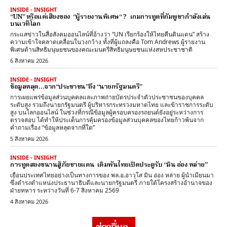
INSIDE - INSIGHT
“UN” หรือแค่เสียงของ “ผู้รายงานพิเศษ“ ? เกมการทูตที่กัมพูชากำลังเล่น
บนเวทีโลก
กระแสข่าวในสื่อสังคมออนไลน์ที่อ้างว่า “UN เรียกร้องให้ไทยคืนดินแดน” สร้าง
ความเข้าใจคลาดเคลื่อนในวงกว้าง ทั้งที่ผู้แถลงคือ Tom Andrews ผู้รายงาน
พิเศษด้านสิทธิมนุษยชนของคณะมนตรีสิทธิมนุษยชนแห่งสหประชาชาติ
6 สิงหาคม 2026
INSIDE - INSIGHT
ข้อมูลหลุด…จาก“ประชาชน”ถึง “นายกรัฐมนตรี”
การเผยแพร่ข้อมูลส่วนบุคคลและภาพถ่ายบัตรประจำตัวประชาชนของบุคคล
ระดับสูง รวมถึงนายกรัฐมนตรี ผู้บริหารกระทรวงมหาดไทย และข้าราชการระดับ
สูง บนโลกออนไลน์ ในช่วงที่กรณีข้อมูลผู้ครอบครองรถยนต์ยังอยู่ระหว่างการ
ตรวจสอบ ได้ทำให้ประเด็นการคุ้มครองข้อมูลส่วนบุคคลของไทยก้าวพ้นจาก
คำถามเรื่อง “ข้อมูลหลุดจากที่ใด”
5 สิงหาคม 2026
INSIDE - INSIGHT
การทูตสองขนานสู้ภัยชายแดน เดิมพันไทยเปิดประตูรับ “มิน อ่อง หล่าย”
เยือนประเทศไทยอย่างเป็นทางการของ พล.อ.อาวุโส มิน อ่อง หล่าย ผู้นำเมียนมา
ซึ่งดำรงตำแหน่งประธานาธิบดีและนายกรัฐมนตรี ภายใต้โครงสร้างอำนาจของ
ฝ่ายทหาร ระหว่างวันที่ 6-7 สิงหาคม 2569
4 สิงหาคม 2026