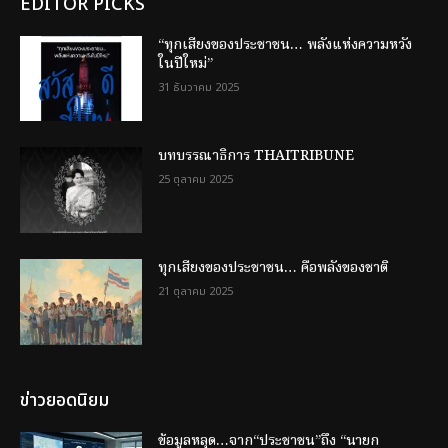
EDITOR PICKS
“ทุกเสียงของประชาชน… พลังแห่งความหวัง
ในปีใหม่”
31 ธันวาคม 2025
บทบรรณาธิการ THAITRIBUNE
25 ตุลาคม 2025
ทุกเสียงของประชาชน… คือพลังของชาติ
21 ตุลาคม 2025
ข่าวยอดนิยม
ข้อมูลหลุด…จาก“ประชาชน”ถึง “นายก