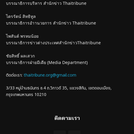
บรรณาธิการบริหาร สำนักข่าว Thaitribune
ไตรรัตน์ สิทธิทูล
บรรณาธิการอำานวยการ สำนักข่าว Thaitribune
ไพสันต์ พรหมน้อย
บรรณาธิการข่าวต่างประเทศสำนักข่าวThaitribune
ชัยสิทธิ์ ผลเสวก
บรรณาธิการฝ่ายมีเดีย (Media Department)
ติดต่อเรา:
thaitribune.org@gmail.com
3/33 หมู่บ้านธนินทร ซ.4 ถ.วิภาวดี 35, แขวงสีกัน, เขตดอนเมือง,
กรุงเทพมหานคร 10210
ติดตามเรา