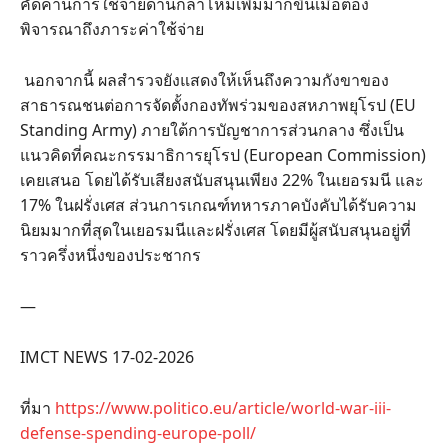
คัดค้านการใช้จ่ายด้านกลาโหมเพิ่มมากขึ้นเมื่อต้อง
พิจารณาถึงภาระค่าใช้จ่าย
นอกจากนี้ ผลสำรวจยังแสดงให้เห็นถึงความกังขาของ
สาธารณชนต่อการจัดตั้งกองทัพร่วมของสหภาพยุโรป (EU
Standing Army) ภายใต้การบัญชาการส่วนกลาง ซึ่งเป็น
แนวคิดที่คณะกรรมาธิการยุโรป (European Commission)
เคยเสนอ โดยได้รับเสียงสนับสนุนเพียง 22% ในเยอรมนี และ
17% ในฝรั่งเศส ส่วนการเกณฑ์ทหารภาคบังคับได้รับความ
นิยมมากที่สุดในเยอรมนีและฝรั่งเศส โดยมีผู้สนับสนุนอยู่ที่
ราวครึ่งหนึ่งของประชากร
—
IMCT NEWS 17-02-2026
ที่มา
https://www.politico.eu/article/world-war-iii-
defense-spending-europe-poll/