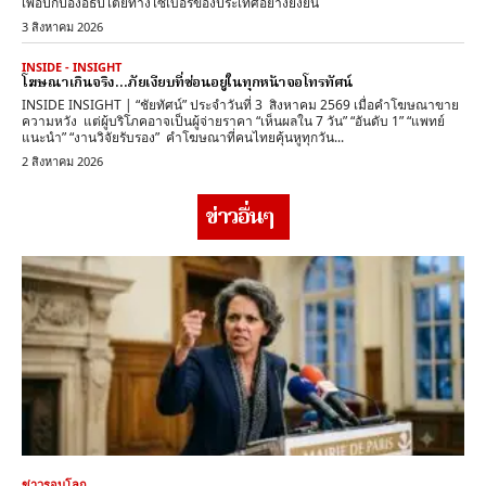
เพื่อปกป้องอธิปไตยทางไซเบอร์ของประเทศอย่างยั่งยืน
3 สิงหาคม 2026
INSIDE - INSIGHT
โฆษณาเกินจริง…ภัยเงียบที่ซ่อนอยู่ในทุกหน้าจอโทรทัศน์
INSIDE INSIGHT | “ชัยทัศน์” ประจำวันที่ 3 สิงหาคม 2569 เมื่อคำโฆษณาขาย
ความหวัง แต่ผู้บริโภคอาจเป็นผู้จ่ายราคา “เห็นผลใน 7 วัน” “อันดับ 1” “แพทย์
แนะนำ” “งานวิจัยรับรอง” คำโฆษณาที่คนไทยคุ้นหูทุกวัน...
2 สิงหาคม 2026
ข่าวอื่นๆ
ข่าวรอบโลก