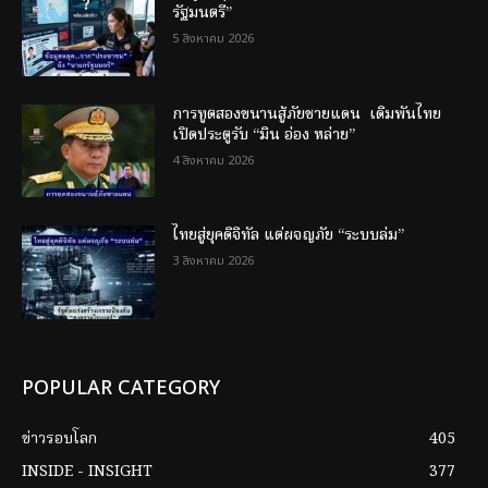
รัฐมนตรี”
5 สิงหาคม 2026
การทูตสองขนานสู้ภัยชายแดน เดิมพันไทย
เปิดประตูรับ “มิน อ่อง หล่าย”
4 สิงหาคม 2026
ไทยสู่ยุคดิจิทัล แต่ผจญภัย “ระบบล่ม”
3 สิงหาคม 2026
POPULAR CATEGORY
ข่าวรอบโลก
405
INSIDE - INSIGHT
377