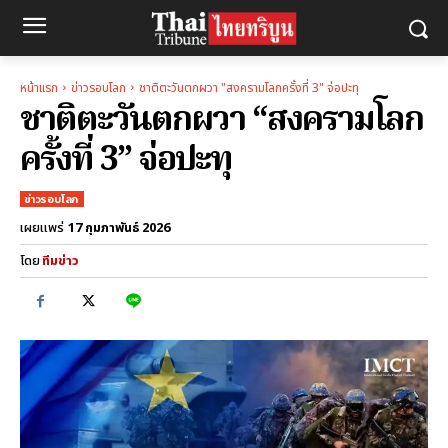
หน้าแรก
ข่าวรอบโลก
ชาติตะวันตกผวา "สงครามโลกครั้งที่ 3" จ่อปะทุ
ชาติตะวันตกผวา “สงครามโลก
ครั้งที่ 3” จ่อปะทุ
ข่าวรอบโลก
17 กุมภาพันธ์ 2026
เผยแพร่
โดย
ทีมข่าว