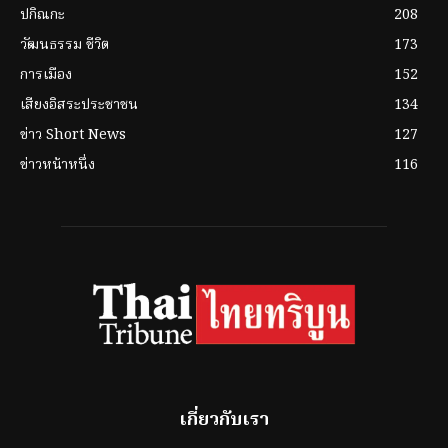
ปกิณกะ
208
วัฒนธรรม ชีวิต
173
การเมือง
152
เสียงอิสระประชาชน
134
ข่าว Short News
127
ข่าวหน้าหนึ่ง
116
เกี่ยวกับเรา