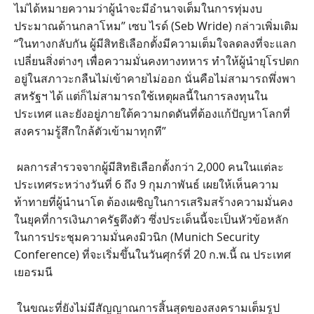
ไม่ได้หมายความว่าผู้นำจะมีอำนาจเต็มในการทุ่มงบ
ประมาณด้านกลาโหม” เซบ ไรด์ (Seb Wride) กล่าวเพิ่มเติม
“ในทางกลับกัน ผู้มีสิทธิเลือกตั้งมีความเต็มใจลดลงที่จะแลก
เปลี่ยนสิ่งต่างๆ เพื่อความมั่นคงทางทหาร ทำให้ผู้นำยุโรปตก
อยู่ในสภาวะกลืนไม่เข้าคายไม่ออก นั่นคือไม่สามารถพึ่งพา
สหรัฐฯ ได้ แต่ก็ไม่สามารถใช้เหตุผลนี้ในการลงทุนใน
ประเทศ และยังอยู่ภายใต้ความกดดันที่ต้องแก้ปัญหาโลกที่
สงครามรู้สึกใกล้ตัวเข้ามาทุกที”
ผลการสำรวจจากผู้มีสิทธิเลือกตั้งกว่า 2,000 คนในแต่ละ
ประเทศระหว่างวันที่ 6 ถึง 9 กุมภาพันธ์ เผยให้เห็นความ
ท้าทายที่ผู้นำนาโต ต้องเผชิญในการเสริมสร้างความมั่นคง
ในยุคที่การเงินภาครัฐตึงตัว ซึ่งประเด็นนี้จะเป็นหัวข้อหลัก
ในการประชุมความมั่นคงมิวนิก (Munich Security
Conference) ที่จะเริ่มขึ้นในวันศุกร์ที่ 20 ก.พ.นี้ ณ ประเทศ
เยอรมนี
ในขณะที่ยังไม่มีสัญญาณการสิ้นสุดของสงครามเต็มรูป