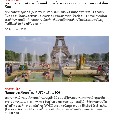
รองนายกฯปารีส ฉุน ! โดนล้อไม่มีเครื่องแอร์ ตอกกลับอเมริกา ต้นตอทำโลก
ร้อน
นางออเดรย์ พุลวาร์ (Audrey Pulvar) รองนายกเทศมนตรีกรุงปารีส ได้ออกมา
โพสต์ตอบโต้นักท่องเที่ยวและนักข่าวชาวอเมริกันบนโซเชียลมีเดีย หลังจากที่คน
อเมริกันพากันล้อเลียนและบ่นเรื่องที่ปารีสรวมถึงบ้านเรือนในฝรั่งเศสส่วนใหญ่
"ไม่มีแอร์ (เครื่องปรับอากาศ)"
30 มิถุนายน 2026
ข่าวรอบโลก
วิกฤตความร้อนยุโรปเสียชีวิตแล้ว 1,300
สถานการณ์ล่าสุดเกี่ยวกับจำนวนผู้เสียชีวิตและผู้ได้รับผลกระทบจากวิกฤตคลื่น
ความร้อนรุนแรง (Heatwave) ในยุโรป รายงานล่าสุด ​ยอดผู้เสียชีวิตภาพรวมใน
ยุโรปโดย ​องค์การอนามัยโลก (WHO) เผยแพร่ข้อมูล ระบุว่า มีผู้เสียชีวิตส่วนเกิน
(Excess Deaths) ที่มีความเชื่อมโยงกับสภาพอากาศร้อนจัดสะสมแล้วมากกว่า
1,300 ราย...