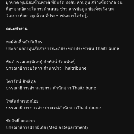
ผูกขาด ทุนนิยมข้ามชาติ ที่บีบรัด บังคับ ควบคุม สร้างข้อจำกัด จน
สื่อฯขาดอิสระในการนำเสนอ ข่าว สารข้อมูล ข้อเท็จจริง บท
วิเคราะห์อย่างถูกถ้วน ที่ประชาชนควรได้รับรู้.
คณะทำงาน
พงษ์ศักดิ์ พยัฆวิเชียร
ประธานกองทุนสื่อสาธารณะอิสระของประชาชน Thaitribune
พันตำรวจเอก(พิเศษ) ชัยทัศน์ รัตนพันธุ์
บรรณาธิการบริหาร สำนักข่าว Thaitribune
ไตรรัตน์ สิทธิทูล
บรรณาธิการอำานวยการ สำนักข่าว Thaitribune
ไพสันต์ พรหมน้อย
บรรณาธิการข่าวต่างประเทศสำนักข่าวThaitribune
ชัยสิทธิ์ ผลเสวก
บรรณาธิการฝ่ายมีเดีย (Media Department)