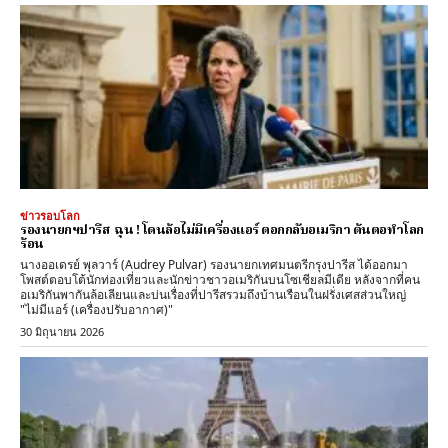
ข่าวรอบโลก
รองนายกฯปารีส ฉุน ! โดนล้อไม่มีเครื่องแอร์ ตอกกลับอเมริกา ต้นตอทำโลก
ร้อน
นางออเดรย์ พุลวาร์ (Audrey Pulvar) รองนายกเทศมนตรีกรุงปารีส ได้ออกมา
โพสต์ตอบโต้นักท่องเที่ยวและนักข่าวชาวอเมริกันบนโซเชียลมีเดีย หลังจากที่คน
อเมริกันพากันล้อเลียนและบ่นเรื่องที่ปารีสรวมถึงบ้านเรือนในฝรั่งเศสส่วนใหญ่
"ไม่มีแอร์ (เครื่องปรับอากาศ)"
30 มิถุนายน 2026