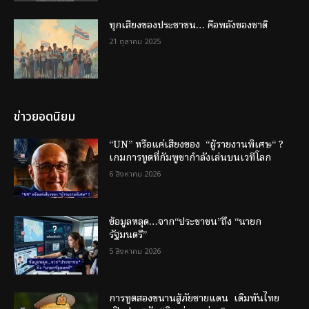
ทุกเสียงของประชาชน… คือพลังของชาติ
21 ตุลาคม 2025
ข่าวยอดนิยม
“UN” หรือแค่เสียงของ “ผู้รายงานพิเศษ“ ?
เกมการทูตที่กัมพูชากำลังเล่นบนเวทีโลก
6 สิงหาคม 2026
ข้อมูลหลุด…จาก“ประชาชน”ถึง “นายก
รัฐมนตรี”
5 สิงหาคม 2026
การทูตสองขนานสู้ภัยชายแดน เดิมพันไทย