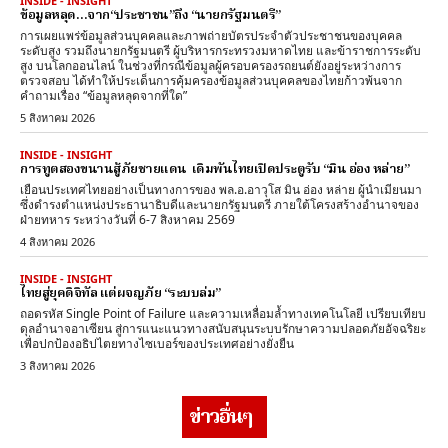
INSIDE - INSIGHT
ข้อมูลหลุด…จาก“ประชาชน”ถึง “นายกรัฐมนตรี”
การเผยแพร่ข้อมูลส่วนบุคคลและภาพถ่ายบัตรประจำตัวประชาชนของบุคคล
ระดับสูง รวมถึงนายกรัฐมนตรี ผู้บริหารกระทรวงมหาดไทย และข้าราชการระดับ
สูง บนโลกออนไลน์ ในช่วงที่กรณีข้อมูลผู้ครอบครองรถยนต์ยังอยู่ระหว่างการ
ตรวจสอบ ได้ทำให้ประเด็นการคุ้มครองข้อมูลส่วนบุคคลของไทยก้าวพ้นจาก
คำถามเรื่อง “ข้อมูลหลุดจากที่ใด”
5 สิงหาคม 2026
INSIDE - INSIGHT
การทูตสองขนานสู้ภัยชายแดน เดิมพันไทยเปิดประตูรับ “มิน อ่อง หล่าย”
เยือนประเทศไทยอย่างเป็นทางการของ พล.อ.อาวุโส มิน อ่อง หล่าย ผู้นำเมียนมา
ซึ่งดำรงตำแหน่งประธานาธิบดีและนายกรัฐมนตรี ภายใต้โครงสร้างอำนาจของ
ฝ่ายทหาร ระหว่างวันที่ 6-7 สิงหาคม 2569
4 สิงหาคม 2026
INSIDE - INSIGHT
ไทยสู่ยุคดิจิทัล แต่ผจญภัย “ระบบล่ม”
ถอดรหัส Single Point of Failure และความเหลื่อมล้ำทางเทคโนโลยี เปรียบเทียบ
ดุลอำนาจอาเซียน สู่การแนะแนวทางสนับสนุนระบบรักษาความปลอดภัยอัจฉริยะ
เพื่อปกป้องอธิปไตยทางไซเบอร์ของประเทศอย่างยั่งยืน
3 สิงหาคม 2026
ข่าวอื่นๆ