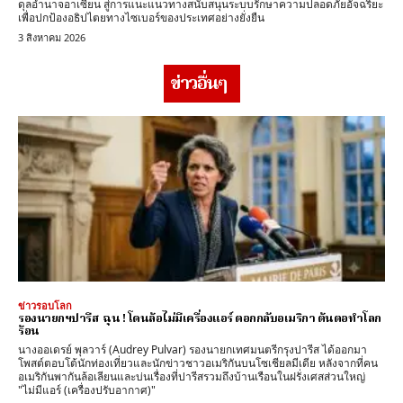
ดุลอำนาจอาเซียน สู่การแนะแนวทางสนับสนุนระบบรักษาความปลอดภัยอัจฉริยะ
เพื่อปกป้องอธิปไตยทางไซเบอร์ของประเทศอย่างยั่งยืน
3 สิงหาคม 2026
ข่าวอื่นๆ
ข่าวรอบโลก
รองนายกฯปารีส ฉุน ! โดนล้อไม่มีเครื่องแอร์ ตอกกลับอเมริกา ต้นตอทำโลก
ร้อน
นางออเดรย์ พุลวาร์ (Audrey Pulvar) รองนายกเทศมนตรีกรุงปารีส ได้ออกมา
โพสต์ตอบโต้นักท่องเที่ยวและนักข่าวชาวอเมริกันบนโซเชียลมีเดีย หลังจากที่คน
อเมริกันพากันล้อเลียนและบ่นเรื่องที่ปารีสรวมถึงบ้านเรือนในฝรั่งเศสส่วนใหญ่
"ไม่มีแอร์ (เครื่องปรับอากาศ)"