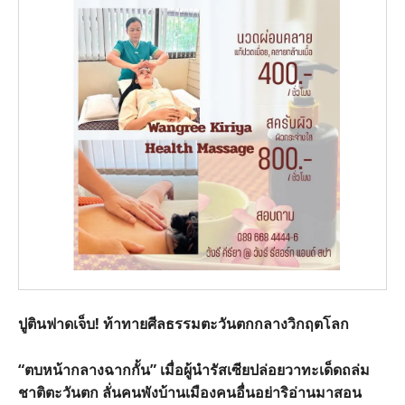
ปูตินฟาดเจ็บ! ท้าทายศีลธรรมตะวันตกกลางวิกฤตโลก
“ตบหน้ากลางฉากกั้น” เมื่อผู้นำรัสเซียปล่อยวาทะเด็ดถล่ม
ชาติตะวันตก ลั่นคนพังบ้านเมืองคนอื่นอย่าริอ่านมาสอน