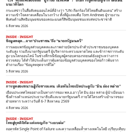
“UN” หรือแค่เสียงของ “ผู้รายงานพิเศษ“ ? เกมการทูตที่กัมพูชากำลังเล่น
บนเวทีโลก
กระแสข่าวในสื่อสังคมออนไลน์ที่อ้างว่า “UN เรียกร้องให้ไทยคืนดินแดน” สร้าง
ความเข้าใจคลาดเคลื่อนในวงกว้าง ทั้งที่ผู้แถลงคือ Tom Andrews ผู้รายงาน
พิเศษด้านสิทธิมนุษยชนของคณะมนตรีสิทธิมนุษยชนแห่งสหประชาชาติ
6 สิงหาคม 2026
INSIDE - INSIGHT
ข้อมูลหลุด…จาก“ประชาชน”ถึง “นายกรัฐมนตรี”
การเผยแพร่ข้อมูลส่วนบุคคลและภาพถ่ายบัตรประจำตัวประชาชนของบุคคล
ระดับสูง รวมถึงนายกรัฐมนตรี ผู้บริหารกระทรวงมหาดไทย และข้าราชการระดับ
สูง บนโลกออนไลน์ ในช่วงที่กรณีข้อมูลผู้ครอบครองรถยนต์ยังอยู่ระหว่างการ
ตรวจสอบ ได้ทำให้ประเด็นการคุ้มครองข้อมูลส่วนบุคคลของไทยก้าวพ้นจาก
คำถามเรื่อง “ข้อมูลหลุดจากที่ใด”
5 สิงหาคม 2026
INSIDE - INSIGHT
การทูตสองขนานสู้ภัยชายแดน เดิมพันไทยเปิดประตูรับ “มิน อ่อง หล่าย”
เยือนประเทศไทยอย่างเป็นทางการของ พล.อ.อาวุโส มิน อ่อง หล่าย ผู้นำเมียนมา
ซึ่งดำรงตำแหน่งประธานาธิบดีและนายกรัฐมนตรี ภายใต้โครงสร้างอำนาจของ
ฝ่ายทหาร ระหว่างวันที่ 6-7 สิงหาคม 2569
4 สิงหาคม 2026
INSIDE - INSIGHT
ไทยสู่ยุคดิจิทัล แต่ผจญภัย “ระบบล่ม”
ถอดรหัส Single Point of Failure และความเหลื่อมล้ำทางเทคโนโลยี เปรียบเทียบ