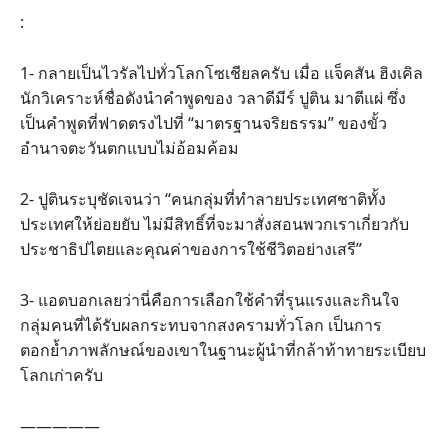
:
1- กลายเป็นไวรัลไปทั่วโลกโซเชียลครับ เมื่อ แจ็คสัน ฮิงเคิล
นักวิเคราะห์ชื่อดังนำคำพูดของ วลาดีมีร์ ปูติน มาตีแผ่ ซึ่ง
เป็นคำพูดที่ฟาดตรงไปที่ “มาตรฐานจริยธรรม” ของขั้ว
อำนาจตะวันตกแบบไม่อ้อมค้อม
2- ปูตินระบุชัดเจนว่า “คนกลุ่มที่ทำลายประเทศชาติทั้ง
ประเทศให้ย่อยยับ ไม่มีสิทธิ์ที่จะมาสั่งสอนพวกเราเกี่ยวกับ
ประชาธิปไตยและคุณค่าของการใช้ชีวิตอย่างเสรี”
3- แอดบอกเลยว่านี่คือการเลือกใช้คำที่รุนแรงและกินใจ
กลุ่มคนที่ได้รับผลกระทบจากสงครามทั่วโลก เป็นการ
ตอกย้ำภาพลักษณ์ของเขาในฐานะผู้นำที่กล้าท้าทายระเบียบ
โลกเก่าครับ
—————