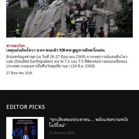
ข่าวรอบโลก
เหตุแผ่นดินไหว เวเนฯ พบแล้ว 920 ศพ สูญหายอีกครึ่งแสน
อัปเดตข้อมูลล่าสุด (ณ วันที่ 26-27 มิถุนายน 2569) จากเหตุการณ์แผ่นดินไหว
แฝด (Doublet Earthquakes) ขนาด 7.2 และ 7.5 ที่พัดถล่มทางตอนเหนือของ
ประเทศเวเนซุเอลาเมื่อคืนวันพุธที่ผ่านมา (24 มิ.ย. 2569)
27 มิถุนายน 2026
EDITOR PICKS
“ทุกเสียงของประชาชน… พลังแห่งความหวัง
ในปีใหม่”
31 ธันวาคม 2025