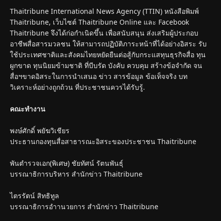
Thaitribune International News Agency (TTIN) หนังสือพิมพ์
Thaitribune, เว็บไซต์ Thaitribune Online และ Facebook
Thaitribune จึงได้ก่อกำเนิดขึ้น เพื่อสนับสนุน ส่งเสริมผู้ประกอบ
อาชีพสื่อสารมวลชน ให้สามารถปฏิบัติภาระหน้าที่ได้อย่างอิสระ รับ
ใช้ประเทศชาติและสังคมไทยหยัดยืนต่อสู้กับกระแสทุนธุรกิจสื่อ ทุน
ผูกขาด ทุนนิยมข้ามชาติ ที่บีบรัด บังคับ ควบคุม สร้างข้อจำกัด จน
สื่อฯขาดอิสระในการนำเสนอ ข่าว สารข้อมูล ข้อเท็จจริง บท
วิเคราะห์อย่างถูกถ้วน ที่ประชาชนควรได้รับรู้.
คณะทำงาน
พงษ์ศักดิ์ พยัฆวิเชียร
ประธานกองทุนสื่อสาธารณะอิสระของประชาชน Thaitribune
พันตำรวจเอก(พิเศษ) ชัยทัศน์ รัตนพันธุ์
บรรณาธิการบริหาร สำนักข่าว Thaitribune
ไตรรัตน์ สิทธิทูล
บรรณาธิการอำานวยการ สำนักข่าว Thaitribune