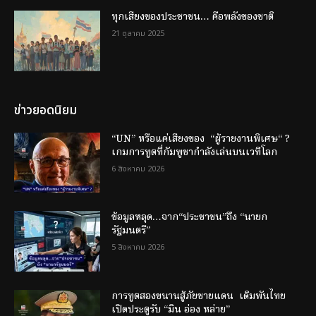
ทุกเสียงของประชาชน… คือพลังของชาติ
21 ตุลาคม 2025
ข่าวยอดนิยม
“UN” หรือแค่เสียงของ “ผู้รายงานพิเศษ“ ?
เกมการทูตที่กัมพูชากำลังเล่นบนเวทีโลก
6 สิงหาคม 2026
ข้อมูลหลุด…จาก“ประชาชน”ถึง “นายก
รัฐมนตรี”
5 สิงหาคม 2026
การทูตสองขนานสู้ภัยชายแดน เดิมพันไทย
เปิดประตูรับ “มิน อ่อง หล่าย”