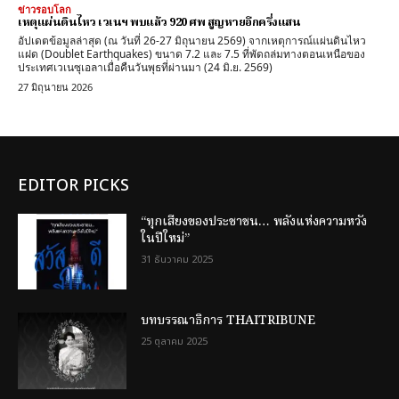
ข่าวรอบโลก
เหตุแผ่นดินไหว เวเนฯ พบแล้ว 920 ศพ สูญหายอีกครึ่งแสน
อัปเดตข้อมูลล่าสุด (ณ วันที่ 26-27 มิถุนายน 2569) จากเหตุการณ์แผ่นดินไหว
แฝด (Doublet Earthquakes) ขนาด 7.2 และ 7.5 ที่พัดถล่มทางตอนเหนือของ
ประเทศเวเนซุเอลาเมื่อคืนวันพุธที่ผ่านมา (24 มิ.ย. 2569)
27 มิถุนายน 2026
EDITOR PICKS
“ทุกเสียงของประชาชน… พลังแห่งความหวัง
ในปีใหม่”
31 ธันวาคม 2025
บทบรรณาธิการ THAITRIBUNE
25 ตุลาคม 2025