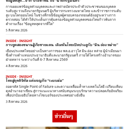
ข้อมูลหลุด…จาก“ประชาชน”ถึง “นายกรัฐมนตรี”
การเผยแพร่ข้อมูลส่วนบุคคลและภาพถ่ายบัตรประจำตัวประชาชนของบุคคล
ระดับสูง รวมถึงนายกรัฐมนตรี ผู้บริหารกระทรวงมหาดไทย และข้าราชการระดับ
สูง บนโลกออนไลน์ ในช่วงที่กรณีข้อมูลผู้ครอบครองรถยนต์ยังอยู่ระหว่างการ
ตรวจสอบ ได้ทำให้ประเด็นการคุ้มครองข้อมูลส่วนบุคคลของไทยก้าวพ้นจาก
คำถามเรื่อง “ข้อมูลหลุดจากที่ใด”
5 สิงหาคม 2026
INSIDE - INSIGHT
การทูตสองขนานสู้ภัยชายแดน เดิมพันไทยเปิดประตูรับ “มิน อ่อง หล่าย”
เยือนประเทศไทยอย่างเป็นทางการของ พล.อ.อาวุโส มิน อ่อง หล่าย ผู้นำเมียนมา
ซึ่งดำรงตำแหน่งประธานาธิบดีและนายกรัฐมนตรี ภายใต้โครงสร้างอำนาจของ
ฝ่ายทหาร ระหว่างวันที่ 6-7 สิงหาคม 2569
4 สิงหาคม 2026
INSIDE - INSIGHT
ไทยสู่ยุคดิจิทัล แต่ผจญภัย “ระบบล่ม”
ถอดรหัส Single Point of Failure และความเหลื่อมล้ำทางเทคโนโลยี เปรียบเทียบ
ดุลอำนาจอาเซียน สู่การแนะแนวทางสนับสนุนระบบรักษาความปลอดภัยอัจฉริยะ
เพื่อปกป้องอธิปไตยทางไซเบอร์ของประเทศอย่างยั่งยืน
3 สิงหาคม 2026
ข่าวอื่นๆ