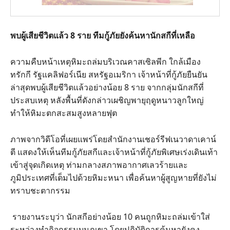
พบผู้เสียชีวิตแล้ว 8 ราย ทีมกู้ภัยยังค้นหานักสกีที่เหลือ
ความคืบหน้าเหตุหิมะถล่มบริเวณคาสเซิลพีก ใกล้เมือง
ทรักกี รัฐแคลิฟอร์เนีย สหรัฐอเมริกา เจ้าหน้าที่กู้ภัยยืนยัน
ล่าสุดพบผู้เสียชีวิตแล้วอย่างน้อย 8 ราย จากกลุ่มนักสกีที่
ประสบเหตุ หลังพื้นที่ดังกล่าวเผชิญพายุฤดูหนาวลูกใหญ่
ทำให้หิมะตกสะสมสูงหลายฟุต
ภาพจากวิดีโอที่เผยแพร่โดยสำนักงานเชอร์รีฟเนวาดาเคาน์
ตี แสดงให้เห็นทีมกู้ภัยสกีและเจ้าหน้าที่กู้ภัยพิเศษเร่งเดินเท้า
เข้าสู่จุดเกิดเหตุ ท่ามกลางสภาพอากาศเลวร้ายและ
ภูมิประเทศที่เต็มไปด้วยหิมะหนา เพื่อค้นหาผู้สูญหายที่ยังไม่
ทราบชะตากรรม
รายงานระบุว่า นักสกีอย่างน้อย 10 คนถูกหิมะถล่มเข้าใส่
ระหว่างทำกิจกรรมบนภูเขา โดยปฏิบัติการค้นหายังคง