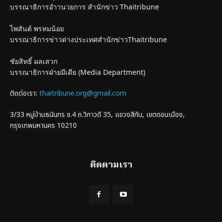
บรรณาธิการอำานวยการ สำนักข่าว Thaitribune
ไพสันต์ พรหมน้อย
บรรณาธิการข่าวต่างประเทศสำนักข่าวThaitribune
ชัยสิทธิ์ ผลเสวก
บรรณาธิการฝ่ายมีเดีย (Media Department)
ติดต่อเรา:
thaitribune.org@gmail.com
3/33 หมู่บ้านธนินทร ซ.4 ถ.วิภาวดี 35, แขวงสีกัน, เขตดอนเมือง,
กรุงเทพมหานคร 10210
ติดตามเรา