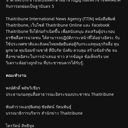
รับการยกย่องเป็นฐานันดร 5
Thaitribune International News Agency (TTIN) หนังสือพิมพ์
Thaitribune, เว็บไซต์ Thaitribune Online และ Facebook
Thaitribune จึงได้ก่อกำเนิดขึ้น เพื่อสนับสนุน ส่งเสริมผู้ประกอบ
อาชีพสื่อสารมวลชน ให้สามารถปฏิบัติภาระหน้าที่ได้อย่างอิสระ รับ
ใช้ประเทศชาติและสังคมไทยหยัดยืนต่อสู้กับกระแสทุนธุรกิจสื่อ ทุน
ผูกขาด ทุนนิยมข้ามชาติ ที่บีบรัด บังคับ ควบคุม สร้างข้อจำกัด จน
สื่อฯขาดอิสระในการนำเสนอ ข่าว สารข้อมูล ข้อเท็จจริง บท
วิเคราะห์อย่างถูกถ้วน ที่ประชาชนควรได้รับรู้.
คณะทำงาน
พงษ์ศักดิ์ พยัฆวิเชียร
ประธานกองทุนสื่อสาธารณะอิสระของประชาชน Thaitribune
พันตำรวจเอก(พิเศษ) ชัยทัศน์ รัตนพันธุ์
บรรณาธิการบริหาร สำนักข่าว Thaitribune
ไตรรัตน์ สิทธิทูล