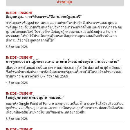
ข่าวล่าสุด
INSIDE - INSIGHT
ข้อมูลหลุด…จาก“ประชาชน”ถึง “นายกรัฐมนตรี”
การเผยแพร่ข้อมูลส่วนบุคคลและภาพถ่ายบัตรประจำตัวประชาชนของบุคคล
ระดับสูง รวมถึงนายกรัฐมนตรี ผู้บริหารกระทรวงมหาดไทย และข้าราชการระดับ
สูง บนโลกออนไลน์ ในช่วงที่กรณีข้อมูลผู้ครอบครองรถยนต์ยังอยู่ระหว่างการ
ตรวจสอบ ได้ทำให้ประเด็นการคุ้มครองข้อมูลส่วนบุคคลของไทยก้าวพ้นจาก
คำถามเรื่อง “ข้อมูลหลุดจากที่ใด”
5 สิงหาคม 2026
INSIDE - INSIGHT
การทูตสองขนานสู้ภัยชายแดน เดิมพันไทยเปิดประตูรับ “มิน อ่อง หล่าย”
เยือนประเทศไทยอย่างเป็นทางการของ พล.อ.อาวุโส มิน อ่อง หล่าย ผู้นำเมียนมา
ซึ่งดำรงตำแหน่งประธานาธิบดีและนายกรัฐมนตรี ภายใต้โครงสร้างอำนาจของ
ฝ่ายทหาร ระหว่างวันที่ 6-7 สิงหาคม 2569
4 สิงหาคม 2026
INSIDE - INSIGHT
ไทยสู่ยุคดิจิทัล แต่ผจญภัย “ระบบล่ม”
ถอดรหัส Single Point of Failure และความเหลื่อมล้ำทางเทคโนโลยี เปรียบเทียบ
ดุลอำนาจอาเซียน สู่การแนะแนวทางสนับสนุนระบบรักษาความปลอดภัยอัจฉริยะ
เพื่อปกป้องอธิปไตยทางไซเบอร์ของประเทศอย่างยั่งยืน
3 สิงหาคม 2026
INSIDE - INSIGHT