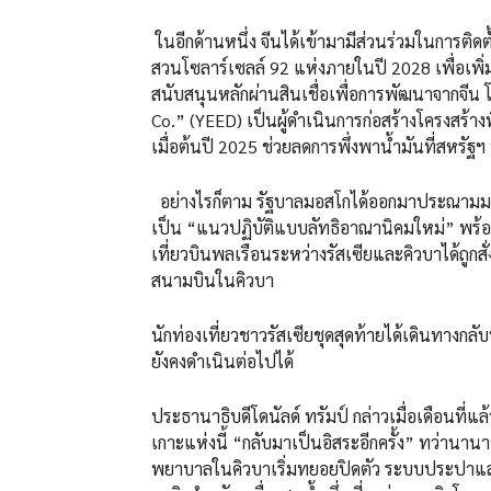
ในอีกด้านหนึ่ง จีนได้เข้ามามีส่วนร่วมในการติ
สวนโซลาร์เซลล์ 92 แห่งภายในปี 2028 เพื่อเพิ่มก
สนับสนุนหลักผ่านสินเชื่อเพื่อการพัฒนาจากจี
Co.” (YEED) เป็นผู้ดำเนินการก่อสร้างโครงสร้าง
เมื่อต้นปี 2025 ช่วยลดการพึ่งพาน้ำมันที่สหรั
อย่างไรก็ตาม รัฐบาลมอสโกได้ออกมาประณามมา
เป็น “แนวปฏิบัติแบบลัทธิอาณานิคมใหม่” พร้อม
เที่ยวบินพลเรือนระหว่างรัสเซียและคิวบาได้ถูกสั่
สนามบินในคิวบา
นักท่องเที่ยวชาวรัสเซียชุดสุดท้ายได้เดินทางก
ยังคงดำเนินต่อไปได้
ประธานาธิบดีโดนัลด์ ทรัมป์ กล่าวเมื่อเดือนที่แล
เกาะแห่งนี้ “กลับมาเป็นอิสระอีกครั้ง” ทว่านาน
พยาบาลในคิวบาเริ่มทยอยปิดตัว ระบบประปาแล