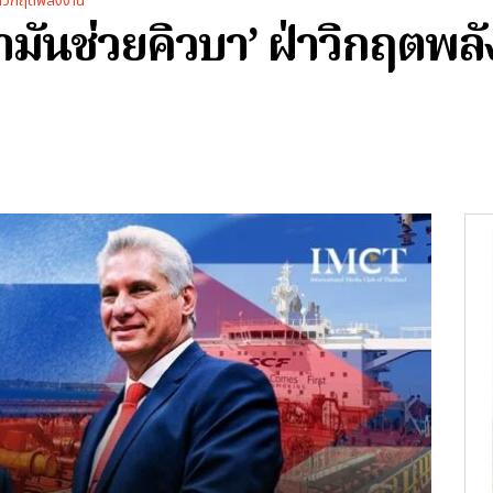
 ฝ่าวิกฤตพลังงาน
น้ำมันช่วยคิวบา’ ฝ่าวิกฤตพ