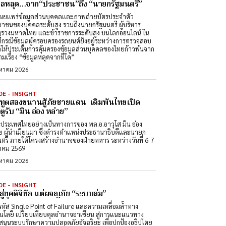
มูลหลุด…จาก“ประชาชน”ถึง “นายกรัฐมนตรี”
ผยแพร่ข้อมูลส่วนบุคคลและภาพถ่ายบัตรประจำตัว
าชนของบุคคลระดับสูง รวมถึงนายกรัฐมนตรี ผู้บริหาร
รวงมหาดไทย และข้าราชการระดับสูง บนโลกออนไลน์ ใน
ที่กรณีข้อมูลผู้ครอบครองรถยนต์ยังอยู่ระหว่างการตรวจสอบ
ำให้ประเด็นการคุ้มครองข้อมูลส่วนบุคคลของไทยก้าวพ้นจาก
มเรื่อง “ข้อมูลหลุดจากที่ใด”
งหาคม 2026
DE - INSIGHT
ทูตสองขนานสู้ภัยชายแดน เดิมพันไทยเปิด
ูรับ “มิน อ่อง หล่าย”
นประเทศไทยอย่างเป็นทางการของ พล.อ.อาวุโส มิน อ่อง
ย ผู้นำเมียนมา ซึ่งดำรงตำแหน่งประธานาธิบดีและนายก
นตรี ภายใต้โครงสร้างอำนาจของฝ่ายทหาร ระหว่างวันที่ 6-7
าคม 2569
งหาคม 2026
DE - INSIGHT
สู่ยุคดิจิทัล แต่ผจญภัย “ระบบล่ม”
หัส Single Point of Failure และความเหลื่อมล้ำทาง
นโลยี เปรียบเทียบดุลอำนาจอาเซียน สู่การแนะแนวทาง
สนุนระบบรักษาความปลอดภัยอัจฉริยะ เพื่อปกป้องอธิปไตย