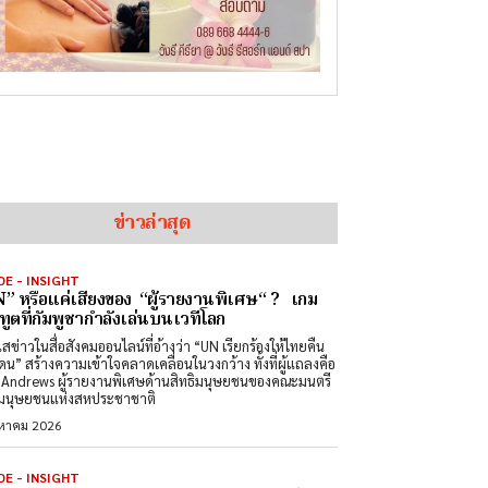
ข่าวล่าสุด
DE - INSIGHT
” หรือแค่เสียงของ “ผู้รายงานพิเศษ“ ? เกม
ทูตที่กัมพูชากำลังเล่นบนเวทีโลก
สข่าวในสื่อสังคมออนไลน์ที่อ้างว่า “UN เรียกร้องให้ไทยคืน
ดน” สร้างความเข้าใจคลาดเคลื่อนในวงกว้าง ทั้งที่ผู้แถลงคือ
Andrews ผู้รายงานพิเศษด้านสิทธิมนุษยชนของคณะมนตรี
ิมนุษยชนแห่งสหประชาชาติ
งหาคม 2026
DE - INSIGHT