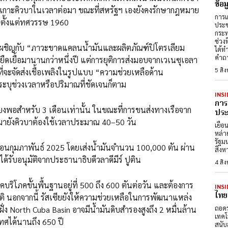
ข้อ
แก่เกาะคิวบาในเวลาต่อมา ขณะที่สหรัฐฯ เองยังคงรักษากฎหมาย
การเ
ับตั้งแต่ทศวรรษ 1960
ประช
กระท
ช่วง
ังเผชิญกับ “ภาวะขาดแคลนน้ำมันและผลิตภัณฑ์ปิโตรเลียม
ได้ท
คำถา
ยืดเยื้อมานานกว่าหนึ่งปี แต่การยุติการส่งมอบจากเวเนซุเอลา
5 สิ
ี่จะจัดส่งเชื้อเพลิงในรูปแบบ “ความช่วยเหลือด้าน
ะบุช่วงเวลาหรือปริมาณที่ชัดเจนก็ตาม
INSI
การ
ียงพอสำหรับ 3 เดือนเท่านั้น ในขณะที่การขนส่งทางเรือจาก
ประต
ียมายังคิวบาต้องใช้เวลาประมาณ 40–50 วัน
เยือ
หล่า
รัฐม
อเดือนกุมภาพันธ์ 2025 โดยเส่งน้ำมันจำนวน 100,000 ตัน ผ่าน
สิงห
ได้รับอนุมัติจากประธานาธิบดีวลาดีมีร์ ปูติน
4 สิ
ภคบริโภคขั้นพื้นฐานอยู่ที่ 500 ถึง 600 ตันต่อวัน และต้องการ
INSI
ไทย
กติ นอกจากนี้ รัสเซียยังให้ความช่วยเหลือในการพัฒนาแหล่ง
ถอดร
่ง North Cuba Basin อาจมีน้ำมันดิบสำรองสูงถึง 2 หมื่นล้าน
เทคโ
ทศได้นานถึง 650 ปี
สนับ