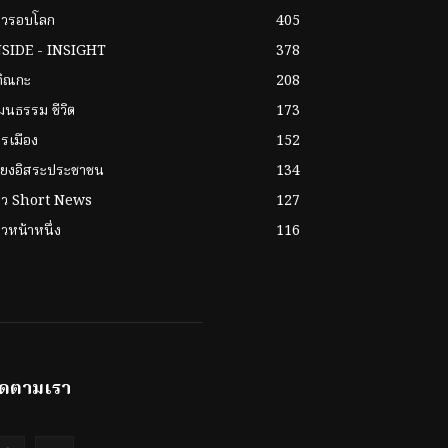
าวรอบโลก
405
NSIDE - INSIGHT
378
กิณกะ
208
ฒนธรรม ชีวิต
173
รเมือง
152
ียงอิสระประชาชน
134
่าว Short News
127
าวหน้าหนึ่ง
116
ิดตามเรา