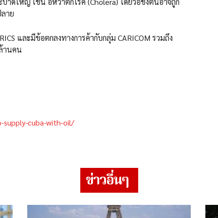
รคระบาดใหญ่ เช่น อหิวาตกโรค (Cholera) โดยวอชิงตันอาจถูก
นปลาย
BRICS และมีข้อตกลงทางการค้ากับกลุ่ม CARICOM รวมถึง
 ล้านคน
o-supply-cuba-with-oil/
ข่าวอื่นๆ