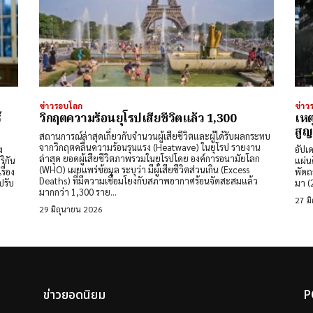
ข่าวรอบโลก
ข่าว
์
วิกฤตความร้อนยุโรปเสียชีวิตแล้ว 1,300
เหต
สูญ
สถานการณ์ล่าสุดเกี่ยวกับจำนวนผู้เสียชีวิตและผู้ได้รับผลกระทบ
จากวิกฤตคลื่นความร้อนรุนแรง (Heatwave) ในยุโรป รายงาน
ง
อัปเ
ล่าสุด ​ยอดผู้เสียชีวิตภาพรวมในยุโรปโดย ​องค์การอนามัยโลก
ิกัน
แผ่น
(WHO) เผยแพร่ข้อมูล ระบุว่า มีผู้เสียชีวิตส่วนเกิน (Excess
ื่อง
พัดถ
Deaths) ที่มีความเชื่อมโยงกับสภาพอากาศร้อนจัดสะสมแล้ว
ปรับ
มา (
มากกว่า 1,300 ราย...
27 ม
29 มิถุนายน 2026
ข่าวยอดนิยม
P