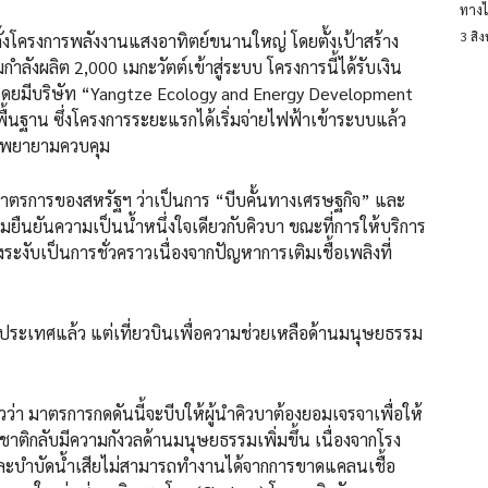
ทางไ
3 สิ
ดตั้งโครงการพลังงานแสงอาทิตย์ขนานใหญ่ โดยตั้งเป้าสร้าง
ำลังผลิต 2,000 เมกะวัตต์เข้าสู่ระบบ โครงการนี้ได้รับเงิน
น โดยมีบริษัท “Yangtze Ecology and Energy Development
พื้นฐาน ซึ่งโครงการระยะแรกได้เริ่มจ่ายไฟฟ้าเข้าระบบแล้ว
ฐฯ พยายามควบคุม
ตรการของสหรัฐฯ ว่าเป็นการ “บีบคั้นทางเศรษฐกิจ” และ
ยืนยันความเป็นน้ำหนึ่งใจเดียวกับคิวบา ขณะที่การให้บริการ
งระงับเป็นการชั่วคราวเนื่องจากปัญหาการเติมเชื้อเพลิงที่
ลับประเทศแล้ว แต่เที่ยวบินเพื่อความช่วยเหลือด้านมนุษยธรรม
้วว่า มาตรการกดดันนี้จะบีบให้ผู้นำคิวบาต้องยอมเจรจาเพื่อให้
าชาติกลับมีความกังวลด้านมนุษยธรรมเพิ่มขึ้น เนื่องจากโรง
ะบำบัดน้ำเสียไม่สามารถทำงานได้จากการขาดแคลนเชื้อ