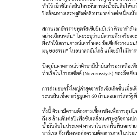
ทำให้เม็กซิโกตัดสินใจระงับการส่งน้ำมันดิบให้
ปิดล้อมทางเศรษฐกิจต่อคิวบามาอย่างต่อเนื่องน
สถานเอกอัครราชทูตรัสเซียยืนยันว่า คิวบากำล
อย่างเฉียบพลัน” โดยระบุว่าแม้ความตึงเครียดจะ
ยิ่งทำให้สถานการณ์เลวร้ายลง รัสเซียจึงวางแผนท
มนุษยธรรม” ในอนาคตอันใกล้ แม้จะยังไม่มีการร
ปัจจุบันคาดการณ์ว่าคิวบามีน้ำมันสำรองเหลือเพ
ท่าเรือโนโวรอสซีสค์ (Novorossiysk) ของรัสเซ
การส่งมอบครั้งใหญ่ล่าสุดจากรัสเซียเกิดขึ้นเมื่
ระบบสินเชื่อจากรัฐมูลค่า 60 ล้านดอลลาร์สหรัฐที่
ทั้งนี้ คิวบามีความต้องการเชื้อเพลิงเพื่อการอุปโ
ถึง 8 ล้านตันต่อปีเพื่อขับเคลื่อนเศรษฐกิจตามป
น้ำมันดิบในประเทศ คาดว่าในเขตพื้นที่นอกชายฝั
บาร์เรล ซึ่งเพียงพอต่อความต้องการภายในประเ