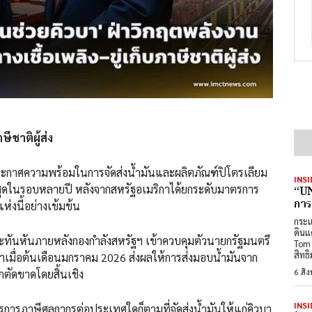
ษีชาติผู้ส่ง
ะกาศความพร้อมในการจัดส่งน้ำมันและผลิตภัณฑ์ปิโตรเลียม
INSI
ี่สุดในรอบหลายปี หลังจากสหรัฐอเมริกาได้ยกระดับมาตรการ
“UN
การ
่งนี้อย่างเข้มข้น
กระแ
ดินแ
งกะทันหันภายหลังกองกำลังสหรัฐฯ เข้าควบคุมตัวนายกรัฐมนตรี
Tom 
สิทธ
ลาเมื่อต้นเดือนมกราคม 2026 ส่งผลให้การส่งมอบน้ำมันจาก
6 สิ
กตัดขาดโดยสิ้นเชิง
INSI
ตรการภาษีศุลกากรต่อประเทศใดก็ตามที่จัดส่งน้ำมันให้แก่คิวบา