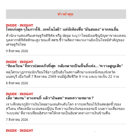
ข่าวล่าสุด
INSIDE - INSIGHT
ไทยเก่งสุด ๆ ในการใช้.. เทคโนโลยี ! แต่ยังต้องซื้อ “มันสมอง” จากคนอื่น
สำนักงานส่งเสริมเศรษฐกิจดิจิทัล หรือ depa ระบุว่าไทยยังเผชิญปัญหาขาดแคลน
บุคลากรดิจิทัลทักษะสูง ขณะที่ สศช.ชี้ว่าผลิตภาพแรงงานยังเป็นโจทย์สำคัญของ
เศรษฐกิจไทย
9 สิงหาคม 2026
INSIDE - INSIGHT
“ห้องเรียน” ที่ควรปลอดภัยที่สุด กลับกลายเป็นพื้นที่แห่ง…“ความสูญเสีย”
หตุโศกนาฏกรรมนักเรียนใช้อาวุธปืนยิงในสถานศึกษาแห่งหนึ่งของจังหวัด
นนทบุรี เมื่อวันที่ 7 สิงหาคม 2569 จนมีผู้เสียชีวิต 9 ราย และบาดเจ็บ 22 ราย
8 สิงหาคม 2026
INSIDE - INSIGHT
เมื่อ “สแกน” มาแทนที่ แล้ว“เงินสด” หมดความหมาย ?
เจาะลึกสมรภูมิการเงินไทยผ่านเลนส์ระดับโลก จากบทเรียนไร้เงินสดสุดขั้วของ
สวีเดน จริตเหนียวแน่นของญี่ปุ่น ถึงความเงียบงันของเยอรมนี บนความเสี่ยงของ
‘ระบบล่ม’ ที่อาจเปลี่ยนอิสรภาพให้กลายเป็นอัมพาตทางการเงินข้ามคืน
7 สิงหาคม 2026
INSIDE - INSIGHT