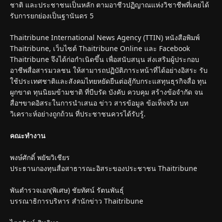
ชาติ และประชาชนเป็นหลัก ตามอาชีวปฏิญาณแห่งวิชาชีพที่เคยได้
รับการยกย่องเป็นฐานันดร 5
Thaitribune International News Agency (TTIN) หนังสือพิมพ์
Thaitribune, เว็บไซต์ Thaitribune Online และ Facebook
Thaitribune จึงได้ก่อกำเนิดขึ้น เพื่อสนับสนุน ส่งเสริมผู้ประกอบ
อาชีพสื่อสารมวลชน ให้สามารถปฏิบัติภาระหน้าที่ได้อย่างอิสระ รับ
ใช้ประเทศชาติและสังคมไทยหยัดยืนต่อสู้กับกระแสทุนธุรกิจสื่อ ทุน
ผูกขาด ทุนนิยมข้ามชาติ ที่บีบรัด บังคับ ควบคุม สร้างข้อจำกัด จน
สื่อฯขาดอิสระในการนำเสนอ ข่าว สารข้อมูล ข้อเท็จจริง บท
วิเคราะห์อย่างถูกถ้วน ที่ประชาชนควรได้รับรู้.
คณะทำงาน
พงษ์ศักดิ์ พยัฆวิเชียร
ประธานกองทุนสื่อสาธารณะอิสระของประชาชน Thaitribune
พันตำรวจเอก(พิเศษ) ชัยทัศน์ รัตนพันธุ์
บรรณาธิการบริหาร สำนักข่าว Thaitribune