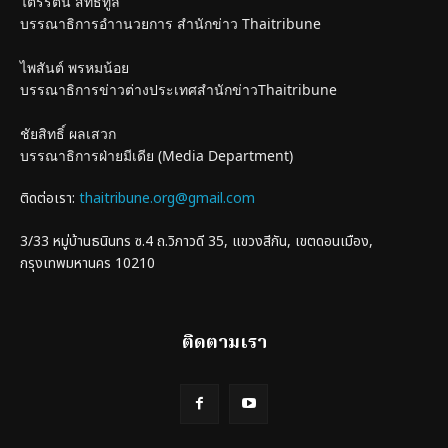
ไตรรัตน์ สิทธิทูล
บรรณาธิการอำานวยการ สำนักข่าว Thaitribune
ไพสันต์ พรหมน้อย
บรรณาธิการข่าวต่างประเทศสำนักข่าวThaitribune
ชัยสิทธิ์ ผลเสวก
บรรณาธิการฝ่ายมีเดีย (Media Department)
ติดต่อเรา:
thaitribune.org@gmail.com
3/33 หมู่บ้านธนินทร ซ.4 ถ.วิภาวดี 35, แขวงสีกัน, เขตดอนเมือง,
กรุงเทพมหานคร 10210
ติดตามเรา