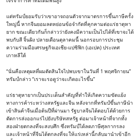
เจรจาการค้าที่มีเดิมพันสูง
แต่ทรัมป์ยอมรับว่าเขาอาจถอนตัวจากมาตรการขึ้นภาษีครั้ง
ใหญ่นี้ หากจีนยอมลดหย่อนข้อจำกัดที่คุกคามต่อแร่ธาตุหา
ยาก ขณะเดียวกันก็กล่าวว่ายังคงมีความเป็นไปได้ที่เขาจะได้
พบกับสี จิ้นผิง ปลายเดือนตุลาคมนี้ นอกรอบการประชุม
ความร่วมมือเศรษฐกิจเอเชีย-แปซิฟิก (เอเปค) ประเทศ
เกาหลีใต้
“นั่นคือเหตุผลที่ผมตัดสินใจไปพบเขาในวันที่ 1 พฤศจิกายน”
ทรัมป์กล่าว “เราจะรอดูว่าจะเกิดอะไรขึ้น”
แร่ธาตุหายากเป็นประเด็นสำคัญที่ทำให้เกิดความขัดแย้ง
ทางการค้าระหว่างสหรัฐและจีน หลังจากที่ทรัมป์ขึ้นภาษีนำ
เข้าสินค้าจีนเมื่อต้นปีที่ผ่านมา รัฐบาลจีนได้ตอบโต้ด้วยการ
ตัดการส่งออกแร่ไปยังบริษัทสหรัฐ ต่อมาเจ้าหน้าที่จากทั้ง
สองฝ่ายตกลงที่จะสงบศึก ซึ่งทรัมป์ได้ลดภาษีศุลกากรลง
และเจ้าหน้าที่จีนได้ตกลงที่จะให้แร่เหล่านี้กลับมานำเข้าอีก