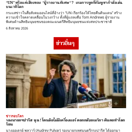
“UN” หรือแค่เสียงของ “ผู้รายงานพิเศษ“ ? เกมการทูตที่กัมพูชากำลังเล่น
บนเวทีโลก
กระแสข่าวในสื่อสังคมออนไลน์ที่อ้างว่า “UN เรียกร้องให้ไทยคืนดินแดน” สร้าง
ความเข้าใจคลาดเคลื่อนในวงกว้าง ทั้งที่ผู้แถลงคือ Tom Andrews ผู้รายงาน
พิเศษด้านสิทธิมนุษยชนของคณะมนตรีสิทธิมนุษยชนแห่งสหประชาชาติ
6 สิงหาคม 2026
ข่าวอื่นๆ
ข่าวรอบโลก
รองนายกฯปารีส ฉุน ! โดนล้อไม่มีเครื่องแอร์ ตอกกลับอเมริกา ต้นตอทำโลก
ร้อน
นางออเดรย์ พุลวาร์ (Audrey Pulvar) รองนายกเทศมนตรีกรุงปารีส ได้ออกมา