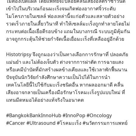
ไม่ต้องเปิดแผล โดยแพทย์จะปล่อยคลื่นเสียงอัลตราซาวนด์
เข้าไปในบริเวณก้อนมะเร็งจนเกิดฟองอากาศจิ๋วระดับ
ไมโครภายในเซลล์ ฟองเหล่านี้จะก่อตัวและสลายตัวอย่าง
รวดเร็วภายในเสี้ยววินาที ทำให้เซลล์มะเร็งถูกทำลายโดยไม่
กระทบต่อเนื้อเยื่อดีรอบข้าง แถมในบางกรณี ระบบภูมิคุ้มกัน
อาจถูกกระตุ้นให้ช่วยกำจัดเนื้อเยื่อมะเร็งที่เหลืออยู่อีกด้วย
Histotripsy จึงถูกมองว่าเป็นทางเลือกการรักษาที่ ปลอดภัย
แม่นยำ และไม่ต้องเจ็บตัว ต่างจากการผ่าตัด การฉายแสง
หรือเคมีบำบัดที่มักสร้างผลข้างเคียงและใช้เวลาพักฟื้นนาน
ปัจจุบันนักวิจัยกำลังศึกษาความเป็นไปได้ในการนำ
เทคโนโลยีนี้ไปใช้กับมะเร็งชนิดอื่น หากผลออกมาดี คลื่น
เสียงอาจกลายเป็นเครื่องมือรักษาโรคมะเร็งรูปแบบใหม่ ที่
แทนมีดหมอได้อย่างแท้จริงในอนาคต
#BangkokBankInnoHub #InnoPop #Oncology
#Cancer #Ultrasound #โรคมะเร็ง #นวัตกรรมการแพทย์