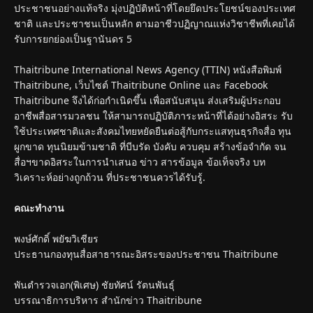
ประชาชนอย่างแท้จริง มุ่งปฏิบัติหน้าที่โดยยึดประโยชน์ของประเทศ
ชาติ และประชาชนเป็นหลัก ตามอาชีวปฏิญาณแห่งวิชาชีพที่เคยได้
รับการยกย่องเป็นฐานันดร 5
Thaitribune International News Agency (TTIN) หนังสือพิมพ์
Thaitribune, เว็บไซต์ Thaitribune Online และ Facebook
Thaitribune จึงได้ก่อกำเนิดขึ้น เพื่อสนับสนุน ส่งเสริมผู้ประกอบ
อาชีพสื่อสารมวลชน ให้สามารถปฏิบัติภาระหน้าที่ได้อย่างอิสระ รับ
ใช้ประเทศชาติและสังคมไทยหยัดยืนต่อสู้กับกระแสทุนธุรกิจสื่อ ทุน
ผูกขาด ทุนนิยมข้ามชาติ ที่บีบรัด บังคับ ควบคุม สร้างข้อจำกัด จน
สื่อฯขาดอิสระในการนำเสนอ ข่าว สารข้อมูล ข้อเท็จจริง บท
วิเคราะห์อย่างถูกถ้วน ที่ประชาชนควรได้รับรู้.
คณะทำงาน
พงษ์ศักดิ์ พยัฆวิเชียร
ประธานกองทุนสื่อสาธารณะอิสระของประชาชน Thaitribune
พันตำรวจเอก(พิเศษ) ชัยทัศน์ รัตนพันธุ์
บรรณาธิการบริหาร สำนักข่าว Thaitribune