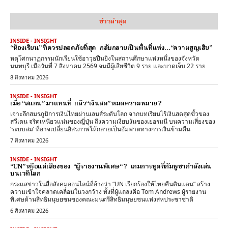
ข่าวล่าสุด
INSIDE - INSIGHT
“ห้องเรียน” ที่ควรปลอดภัยที่สุด กลับกลายเป็นพื้นที่แห่ง…“ความสูญเสีย”
หตุโศกนาฏกรรมนักเรียนใช้อาวุธปืนยิงในสถานศึกษาแห่งหนึ่งของจังหวัด
นนทบุรี เมื่อวันที่ 7 สิงหาคม 2569 จนมีผู้เสียชีวิต 9 ราย และบาดเจ็บ 22 ราย
8 สิงหาคม 2026
INSIDE - INSIGHT
เมื่อ “สแกน” มาแทนที่ แล้ว“เงินสด” หมดความหมาย ?
เจาะลึกสมรภูมิการเงินไทยผ่านเลนส์ระดับโลก จากบทเรียนไร้เงินสดสุดขั้วของ
สวีเดน จริตเหนียวแน่นของญี่ปุ่น ถึงความเงียบงันของเยอรมนี บนความเสี่ยงของ
‘ระบบล่ม’ ที่อาจเปลี่ยนอิสรภาพให้กลายเป็นอัมพาตทางการเงินข้ามคืน
7 สิงหาคม 2026
INSIDE - INSIGHT
“UN” หรือแค่เสียงของ “ผู้รายงานพิเศษ“ ? เกมการทูตที่กัมพูชากำลังเล่น
บนเวทีโลก
กระแสข่าวในสื่อสังคมออนไลน์ที่อ้างว่า “UN เรียกร้องให้ไทยคืนดินแดน” สร้าง
ความเข้าใจคลาดเคลื่อนในวงกว้าง ทั้งที่ผู้แถลงคือ Tom Andrews ผู้รายงาน
พิเศษด้านสิทธิมนุษยชนของคณะมนตรีสิทธิมนุษยชนแห่งสหประชาชาติ
6 สิงหาคม 2026