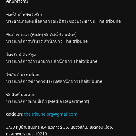
คณะทำงาน
พงษ์ศักดิ์ พยัฆวิเชียร
ประธานกองทุนสื่อสาธารณะอิสระของประชาชน Thaitribune
พันตำรวจเอก(พิเศษ) ชัยทัศน์ รัตนพันธุ์
บรรณาธิการบริหาร สำนักข่าว Thaitribune
ไตรรัตน์ สิทธิทูล
บรรณาธิการอำานวยการ สำนักข่าว Thaitribune
ไพสันต์ พรหมน้อย
บรรณาธิการข่าวต่างประเทศสำนักข่าวThaitribune
ชัยสิทธิ์ ผลเสวก
บรรณาธิการฝ่ายมีเดีย (Media Department)
ติดต่อเรา:
thaitribune.org@gmail.com
3/33 หมู่บ้านธนินทร ซ.4 ถ.วิภาวดี 35, แขวงสีกัน, เขตดอนเมือง,
กรุงเทพมหานคร 10210