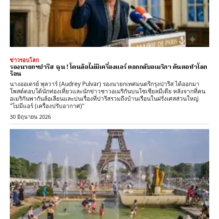
ข่าวรอบโลก
รองนายกฯปารีส ฉุน ! โดนล้อไม่มีเครื่องแอร์ ตอกกลับอเมริกา ต้นตอทำโลก
ร้อน
นางออเดรย์ พุลวาร์ (Audrey Pulvar) รองนายกเทศมนตรีกรุงปารีส ได้ออกมา
โพสต์ตอบโต้นักท่องเที่ยวและนักข่าวชาวอเมริกันบนโซเชียลมีเดีย หลังจากที่คน
อเมริกันพากันล้อเลียนและบ่นเรื่องที่ปารีสรวมถึงบ้านเรือนในฝรั่งเศสส่วนใหญ่
"ไม่มีแอร์ (เครื่องปรับอากาศ)"
30 มิถุนายน 2026