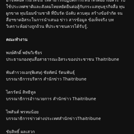
ใช้ประเทศชาติและสังคมไทยหยัดยืนต่อสู้กับกระแสทุนธุรกิจสื่อ ทุน
ผูกขาด ทุนนิยมข้ามชาติ ที่บีบรัด บังคับ ควบคุม สร้างข้อจำกัด จน
สื่อฯขาดอิสระในการนำเสนอ ข่าว สารข้อมูล ข้อเท็จจริง บท
วิเคราะห์อย่างถูกถ้วน ที่ประชาชนควรได้รับรู้.
คณะทำงาน
พงษ์ศักดิ์ พยัฆวิเชียร
ประธานกองทุนสื่อสาธารณะอิสระของประชาชน Thaitribune
พันตำรวจเอก(พิเศษ) ชัยทัศน์ รัตนพันธุ์
บรรณาธิการบริหาร สำนักข่าว Thaitribune
ไตรรัตน์ สิทธิทูล
บรรณาธิการอำานวยการ สำนักข่าว Thaitribune
ไพสันต์ พรหมน้อย
บรรณาธิการข่าวต่างประเทศสำนักข่าวThaitribune
ชัยสิทธิ์ ผลเสวก