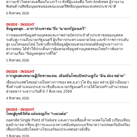
ความเข้าใจคลาดเคลื่อนในวงกว้าง ทั้งที่ผู้แถลงคือ Tom Andrews ผู้รายงาน
พิเศษด้านสิทธิมนุษยชนของคณะมนตรีสิทธิมนุษยชนแห่งสหประชาชาติ
6 สิงหาคม 2026
INSIDE - INSIGHT
ข้อมูลหลุด…จาก“ประชาชน”ถึง “นายกรัฐมนตรี”
การเผยแพร่ข้อมูลส่วนบุคคลและภาพถ่ายบัตรประจำตัวประชาชนของบุคคล
ระดับสูง รวมถึงนายกรัฐมนตรี ผู้บริหารกระทรวงมหาดไทย และข้าราชการระดับ
สูง บนโลกออนไลน์ ในช่วงที่กรณีข้อมูลผู้ครอบครองรถยนต์ยังอยู่ระหว่างการ
ตรวจสอบ ได้ทำให้ประเด็นการคุ้มครองข้อมูลส่วนบุคคลของไทยก้าวพ้นจาก
คำถามเรื่อง “ข้อมูลหลุดจากที่ใด”
5 สิงหาคม 2026
INSIDE - INSIGHT
การทูตสองขนานสู้ภัยชายแดน เดิมพันไทยเปิดประตูรับ “มิน อ่อง หล่าย”
เยือนประเทศไทยอย่างเป็นทางการของ พล.อ.อาวุโส มิน อ่อง หล่าย ผู้นำเมียนมา
ซึ่งดำรงตำแหน่งประธานาธิบดีและนายกรัฐมนตรี ภายใต้โครงสร้างอำนาจของ
ฝ่ายทหาร ระหว่างวันที่ 6-7 สิงหาคม 2569
4 สิงหาคม 2026
INSIDE - INSIGHT
ไทยสู่ยุคดิจิทัล แต่ผจญภัย “ระบบล่ม”
ถอดรหัส Single Point of Failure และความเหลื่อมล้ำทางเทคโนโลยี เปรียบเทียบ
ดุลอำนาจอาเซียน สู่การแนะแนวทางสนับสนุนระบบรักษาความปลอดภัยอัจฉริยะ
เพื่อปกป้องอธิปไตยทางไซเบอร์ของประเทศอย่างยั่งยืน
3 สิงหาคม 2026