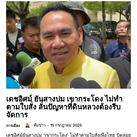
เดชอิศม์ ยันสางปม เขากระโดง ไม่ทำ
ตามใบสั่ง ลั่นปัญหาที่ดินหลวงต้องรีบ
จัดการ
ทีมข่าว
-
15 กรกฎาคม 2025
การเมือง
เดชอิศม์ยันสางปม ‘เขากระโดง’ ไม่ทำตามใบสั่งเพื่อไทย ปัดสอย