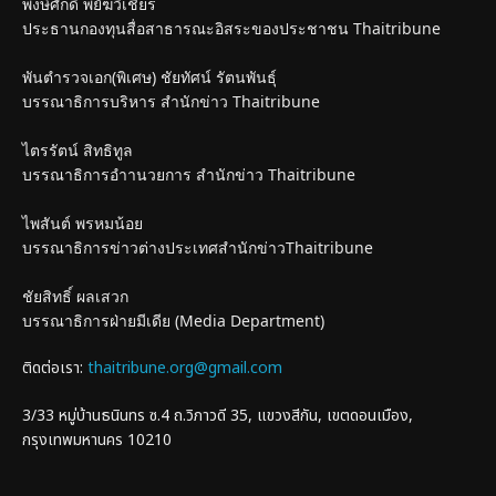
พงษ์ศักดิ์ พยัฆวิเชียร
ประธานกองทุนสื่อสาธารณะอิสระของประชาชน Thaitribune
พันตำรวจเอก(พิเศษ) ชัยทัศน์ รัตนพันธุ์
บรรณาธิการบริหาร สำนักข่าว Thaitribune
ไตรรัตน์ สิทธิทูล
บรรณาธิการอำานวยการ สำนักข่าว Thaitribune
ไพสันต์ พรหมน้อย
บรรณาธิการข่าวต่างประเทศสำนักข่าวThaitribune
ชัยสิทธิ์ ผลเสวก
บรรณาธิการฝ่ายมีเดีย (Media Department)
ติดต่อเรา:
thaitribune.org@gmail.com
3/33 หมู่บ้านธนินทร ซ.4 ถ.วิภาวดี 35, แขวงสีกัน, เขตดอนเมือง,
กรุงเทพมหานคร 10210