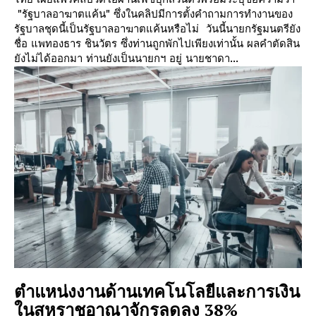
"รัฐบาลอาฆาตแค้น" ซึ่งในคลิปมีการตั้งคำถามการทำงานของ
รัฐบาลชุดนี้เป็นรัฐบาลอาฆาตแค้นหรือไม่ วันนี้นายกรัฐมนตรียัง
ชื่อ แพทองธาร ชินวัตร ซึ่งท่านถูกพักไปเพียงเท่านั้น ผลคำตัดสิน
ยังไม่ได้ออกมา ท่านยังเป็นนายกฯ อยู่ นายชาดา...
ตำแหน่งงานด้านเทคโนโลยีและการเงิน
ในสหราชอาณาจักรลดลง 38%