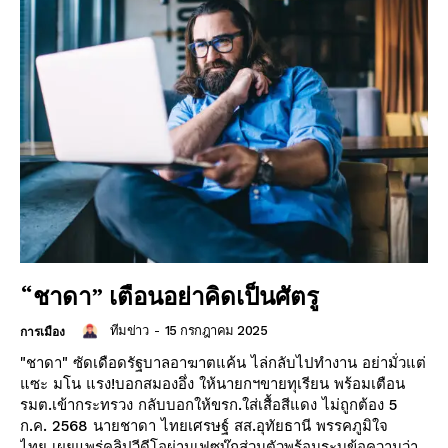
“ชาดา” เตือนอย่าคิดเป็นศัตรู
ทีมข่าว
-
15 กรกฎาคม 2025
การเมือง
"ชาดา" ซัดเดือดรัฐบาลอาฆาตแค้น ไล่กลับไปทำงาน อย่ามั่วแต่
แซะ มโน แรง!บอกสมองอึ่ง ให้นายกฯขายทุเรียน พร้อมเตือน
รมต.เข้ากระทรวง กลับบอกให้ขรก.ใส่เสื้อสีแดง ไม่ถูกต้อง 5
ก.ค. 2568 นายชาดา ไทยเศรษฐ์ สส.อุทัยธานี พรรคภูมิใจ
ไทย เผยแพร่คลิปวีดีโอผ่านเฟซบุ๊กส่วนตัวพร้อมระบุข้อความว่า