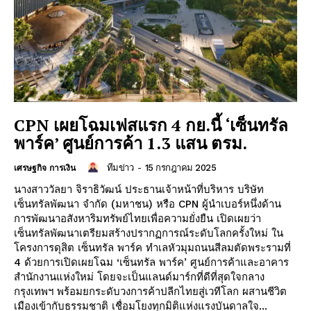
CPN เผยโฉมเฟสแรก 4 กย.นี้ ‘เซ็นทรัล
พาร์ค’ ศูนย์การค้า 1.3 แสน ตรม.
ทีมข่าว
-
15 กรกฎาคม 2025
เศรษฐกิจ การเงิน
นางสาววัลยา จิราธิวัฒน์ ประธานเจ้าหน้าที่บริหาร บริษัท
เซ็นทรัลพัฒนา จำกัด (มหาชน) หรือ CPN ผู้นำเบอร์หนึ่งด้าน
การพัฒนาอสังหาริมทรัพย์ไทยเพื่อความยั่งยืน เปิดเผยว่า
เซ็นทรัลพัฒนาเตรียมสร้างปรากฏการณ์ระดับโลกครั้งใหม่ ใน
โครงการดุสิต เซ็นทรัล พาร์ค ทำเลหัวมุมถนนสีลมตัดพระรามที่
4 ด้วยการเปิดเผยโฉม ‘เซ็นทรัล พาร์ค’ ศูนย์การค้าและอาคาร
สำนักงานแห่งใหม่ โดยจะเป็นแลนด์มาร์กที่ดีที่สุดใจกลาง
กรุงเทพฯ พร้อมยกระดับวงการค้าปลีกไทยสู่เวทีโลก ผสานชีวิต
เมืองเข้ากับธรรมชาติ เชื่อมโยงทุกมิติแห่งแรงบันดาลใจ...