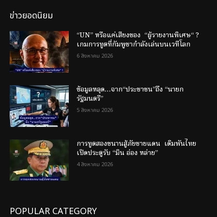
ข่าวยอดนิยม
“UN” หรือแค่เสียงของ “ผู้รายงานพิเศษ“ ?
เกมการทูตที่กัมพูชากำลังเล่นบนเวทีโลก
6 สิงหาคม 2026
ข้อมูลหลุด…จาก“ประชาชน”ถึง “นายก
รัฐมนตรี”
5 สิงหาคม 2026
การทูตสองขนานสู้ภัยชายแดน เดิมพันไทย
เปิดประตูรับ “มิน อ่อง หล่าย”
4 สิงหาคม 2026
POPULAR CATEGORY