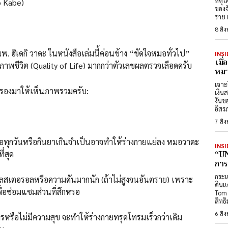
หตุโ
o Kabe)
ของจังห
ราย 
8 สิ
. ฮิเดกิ วาดะ ในหนังสือเล่มนี้ค่อนข้าง “ขัดใจหมอทั่วไป”
INSI
เมื
ณภาพชีวิต (Quality of Life) มากกว่าตัวเลขผลตรวจเลือดครับ
หมา
เจาะ
ัดกรองมาให้เห็นภาพรวมครับ:
เงิน
งันข
อิสร
7 สิ
มอทุกวันหรือกินยาเกินจำเป็นอาจทำให้ร่างกายแย่ลง หมอวาดะ
INSI
ี่สุด
“UN
การ
กระแ
่าคอเลสเตอรอลหรือความดันมากนัก (ถ้าไม่สูงจนอันตราย) เพราะ
ดินแ
่อซ่อมแซมส่วนที่สึกหรอ
Tom 
สิทธ
6 สิ
รหรือไม่มีความสุข จะทำให้ร่างกายทรุดโทรมเร็วกว่าเดิม