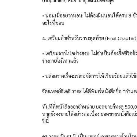
(Dopamine) คือยาอายุวัฒนะที่ดีที่สุด
• ​นอนเมื่ออยากนอน: ไม่ต้องฝืนนอนให้ครบ 8 ชั่ว
อะไรที่ชอบ
​4. เตรียมตัวสำหรับวาระสุดท้าย (Final Chapter)
• ​เตรียมจากไปอย่างสงบ: ไม่จำเป็นต้องยื้อชีวิตด
ร่างกายไม่ไหวแล้ว
• ​ปล่อยวางเรื่องมรดก: จัดการให้เรียบร้อยแล้วใช
จิตแพทย์ฮิเดกิ วาดะ ได้ตีพิมพ์หนังสือชื่อ “กำแพ
ทันทีที่หนังสือออกจำหน่าย ยอดขายก็ทะลุ 500,00
หากยังคงขายได้อย่างต่อเนื่อง ยอดขายหนังสือเล่ม
ปีนี้
ดร.วาดะ วัย 61 ปี เป็นแพทย์เฉพาะทางด้านโรคจิ