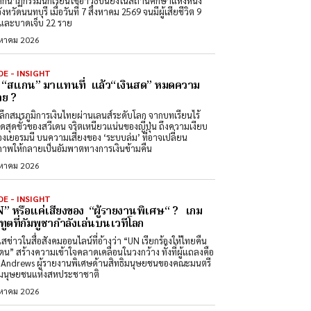
ศกนาฏกรรมนักเรียนใช้อาวุธปืนยิงในสถานศึกษาแห่งหนึ่ง
วัดนนทบุรี เมื่อวันที่ 7 สิงหาคม 2569 จนมีผู้เสียชีวิต 9
และบาดเจ็บ 22 ราย
งหาคม 2026
DE - INSIGHT
่อ “สแกน” มาแทนที่ แล้ว“เงินสด” หมดความ
ย ?
ลึกสมรภูมิการเงินไทยผ่านเลนส์ระดับโลก จากบทเรียนไร้
สดสุดขั้วของสวีเดน จริตเหนียวแน่นของญี่ปุ่น ถึงความเงียบ
องเยอรมนี บนความเสี่ยงของ ‘ระบบล่ม’ ที่อาจเปลี่ยน
ภาพให้กลายเป็นอัมพาตทางการเงินข้ามคืน
งหาคม 2026
DE - INSIGHT
” หรือแค่เสียงของ “ผู้รายงานพิเศษ“ ? เกม
ทูตที่กัมพูชากำลังเล่นบนเวทีโลก
สข่าวในสื่อสังคมออนไลน์ที่อ้างว่า “UN เรียกร้องให้ไทยคืน
ดน” สร้างความเข้าใจคลาดเคลื่อนในวงกว้าง ทั้งที่ผู้แถลงคือ
Andrews ผู้รายงานพิเศษด้านสิทธิมนุษยชนของคณะมนตรี
ิมนุษยชนแห่งสหประชาชาติ
งหาคม 2026