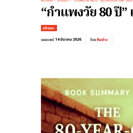
หน้าแรก
ปกิณกะ
"กำแพงวัย 80 ปี" แนวคิดของ นพ. ฮิเดก
“กำแพงวัย 80 ปี” 
ปกิณกะ
14 มีนาคม 2026
เผยแพร่
โดย
ทีมข่าว