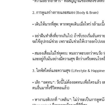
“ความอยากอาหาร” คือสัญญาณของพลังชีวิตคร
​2. การดูแลร่างกายและสมอง (Body & Brain)
• ​เดินให้มากที่สุด: หากหยุดเดินเมื่อไหร่ กล้ามเ
• ​อย่าฝืนทำสิ่งที่ยากเกินไป: ถ้าขับรถเริ่มอันตรา
จะใช้อุปกรณ์ช่วย เพราะมันช่วยให้เราออกไปเจอ
• ​สมองเสื่อมไม่ใช่จุดจบ: หมอวาดะบอกว่าคนวัย 
และอยู่กับมันอย่างมีความสุข ดีกว่าเครียดจนโรค
​3. ไลฟ์สไตล์และความสุข (Lifestyle & Happine
• ​เลิก “อดทน”: วัยนี้ไม่ต้องอดทนเพื่อใครแล้ว
คนอื่นมาทั้งชีวิตพอแล้ว)
• ​หางานอดิเรกที่ “เพลิน”: ไม่ว่าจะเป็นการดูห