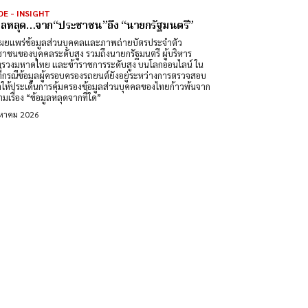
DE - INSIGHT
มูลหลุด…จาก“ประชาชน”ถึง “นายกรัฐมนตรี”
ผยแพร่ข้อมูลส่วนบุคคลและภาพถ่ายบัตรประจำตัว
าชนของบุคคลระดับสูง รวมถึงนายกรัฐมนตรี ผู้บริหาร
รวงมหาดไทย และข้าราชการระดับสูง บนโลกออนไลน์ ใน
ที่กรณีข้อมูลผู้ครอบครองรถยนต์ยังอยู่ระหว่างการตรวจสอบ
ำให้ประเด็นการคุ้มครองข้อมูลส่วนบุคคลของไทยก้าวพ้นจาก
มเรื่อง “ข้อมูลหลุดจากที่ใด”
งหาคม 2026