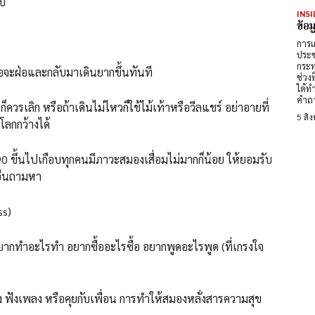
ับ
INSI
ข้อ
การเ
ประช
กระท
นื้อจะฝ่อและกลับมาเดินยากขึ้นทันที
ช่วง
ได้ท
คำถา
ยก็ควรเลิก หรือถ้าเดินไม่ไหวก็ใช้ไม้เท้าหรือวีลแชร์ อย่าอายที่
5 สิ
โลกกว้างได้
90 ขึ้นไปเกือบทุกคนมีภาวะสมองเสื่อมไม่มากก็น้อย ให้ยอมรับ
อื่นถามหา
ss)
 อยากทำอะไรทำ อยากซื้ออะไรซื้อ อยากพูดอะไรพูด (ที่เกรงใจ
นัง ฟังเพลง หรือคุยกับเพื่อน การทำให้สมองหลั่งสารความสุข