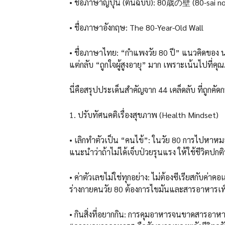
• ​ชื่อภาษาญี่ปุ่น (ต้นฉบับ): 80歳の壁 (80-sai n
• ​ชื่อภาษาอังกฤษ: The 80-Year-Old Wall
• ​ชื่อภาษาไทย: “กำแพงวัย 80 ปี” แนวคิดของ นพ
แต่กลับ “ถูกใจผู้สูงอายุ” มาก เพราะเน้นไปที่คุ
​นี่คือสรุปประเด็นสำคัญจาก 44 เคล็ดลับ ที่ถูกค
​1. ปรับทัศนคติเรื่องสุขภาพ (Health Mindset)
• ​เลิกทำตัวเป็น “คนไข้”: ในวัย 80 การไปหาห
แนะนำว่าถ้าไม่ได้เจ็บป่วยรุนแรง ให้ใช้ชีวิตปกติท
• ​ค่าตัวเลขไม่ใช่ทุกอย่าง: ไม่ต้องซีเรียสกับค
ร่างกายคนวัย 80 ต้องการไขมันและสารอาหารเพื
• ​กินสิ่งที่อยากกิน: การคุมอาหารจนขาดสารอาหา