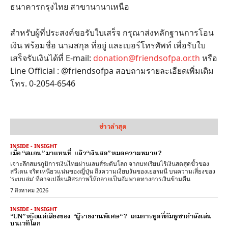
ธนาคารกรุงไทย สาขานานาเหนือ
สำหรับผู้ที่ประสงค์ขอรับใบเสร็จ กรุณาส่งหลักฐานการโอน
เงิน พร้อมชื่อ นามสกุล ที่อยู่ และเบอร์โทรศัพท์ เพื่อรับใบ
เสร็จรับเงินได้ที่ E-mail:
donation@friendsofpa.or.th
หรือ
Line Official : @friendsofpa สอบถามรายละเอียดเพิ่มเติม
โทร. 0-2054-6546
ข่าวล่าสุด
INSIDE - INSIGHT
เมื่อ “สแกน” มาแทนที่ แล้ว“เงินสด” หมดความหมาย ?
เจาะลึกสมรภูมิการเงินไทยผ่านเลนส์ระดับโลก จากบทเรียนไร้เงินสดสุดขั้วของ
สวีเดน จริตเหนียวแน่นของญี่ปุ่น ถึงความเงียบงันของเยอรมนี บนความเสี่ยงของ
‘ระบบล่ม’ ที่อาจเปลี่ยนอิสรภาพให้กลายเป็นอัมพาตทางการเงินข้ามคืน
7 สิงหาคม 2026
INSIDE - INSIGHT
“UN” หรือแค่เสียงของ “ผู้รายงานพิเศษ“ ? เกมการทูตที่กัมพูชากำลังเล่น
บนเวทีโลก