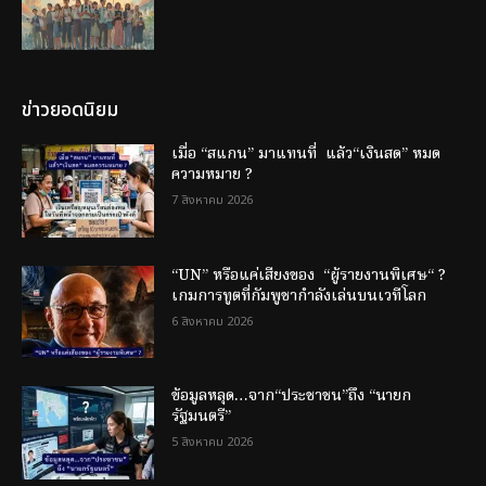
ข่าวยอดนิยม
เมื่อ “สแกน” มาแทนที่ แล้ว“เงินสด” หมด
ความหมาย ?
7 สิงหาคม 2026
“UN” หรือแค่เสียงของ “ผู้รายงานพิเศษ“ ?
เกมการทูตที่กัมพูชากำลังเล่นบนเวทีโลก
6 สิงหาคม 2026
ข้อมูลหลุด…จาก“ประชาชน”ถึง “นายก
รัฐมนตรี”
5 สิงหาคม 2026