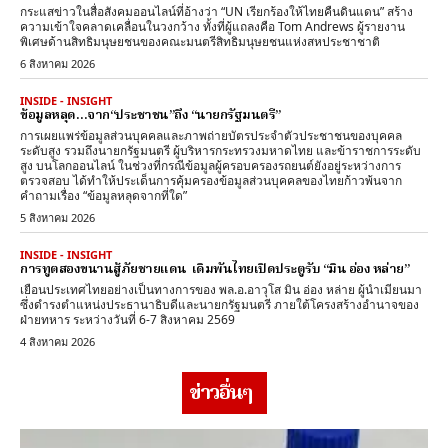
กระแสข่าวในสื่อสังคมออนไลน์ที่อ้างว่า “UN เรียกร้องให้ไทยคืนดินแดน” สร้าง
ความเข้าใจคลาดเคลื่อนในวงกว้าง ทั้งที่ผู้แถลงคือ Tom Andrews ผู้รายงาน
พิเศษด้านสิทธิมนุษยชนของคณะมนตรีสิทธิมนุษยชนแห่งสหประชาชาติ
6 สิงหาคม 2026
INSIDE - INSIGHT
ข้อมูลหลุด…จาก“ประชาชน”ถึง “นายกรัฐมนตรี”
การเผยแพร่ข้อมูลส่วนบุคคลและภาพถ่ายบัตรประจำตัวประชาชนของบุคคล
ระดับสูง รวมถึงนายกรัฐมนตรี ผู้บริหารกระทรวงมหาดไทย และข้าราชการระดับ
สูง บนโลกออนไลน์ ในช่วงที่กรณีข้อมูลผู้ครอบครองรถยนต์ยังอยู่ระหว่างการ
ตรวจสอบ ได้ทำให้ประเด็นการคุ้มครองข้อมูลส่วนบุคคลของไทยก้าวพ้นจาก
คำถามเรื่อง “ข้อมูลหลุดจากที่ใด”
5 สิงหาคม 2026
INSIDE - INSIGHT
การทูตสองขนานสู้ภัยชายแดน เดิมพันไทยเปิดประตูรับ “มิน อ่อง หล่าย”
เยือนประเทศไทยอย่างเป็นทางการของ พล.อ.อาวุโส มิน อ่อง หล่าย ผู้นำเมียนมา
ซึ่งดำรงตำแหน่งประธานาธิบดีและนายกรัฐมนตรี ภายใต้โครงสร้างอำนาจของ
ฝ่ายทหาร ระหว่างวันที่ 6-7 สิงหาคม 2569
4 สิงหาคม 2026
ข่าวอื่นๆ