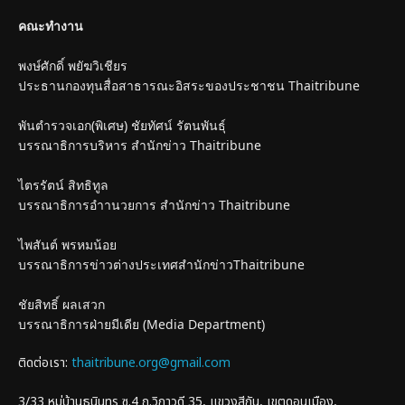
คณะทำงาน
พงษ์ศักดิ์ พยัฆวิเชียร
ประธานกองทุนสื่อสาธารณะอิสระของประชาชน Thaitribune
พันตำรวจเอก(พิเศษ) ชัยทัศน์ รัตนพันธุ์
บรรณาธิการบริหาร สำนักข่าว Thaitribune
ไตรรัตน์ สิทธิทูล
บรรณาธิการอำานวยการ สำนักข่าว Thaitribune
ไพสันต์ พรหมน้อย
บรรณาธิการข่าวต่างประเทศสำนักข่าวThaitribune
ชัยสิทธิ์ ผลเสวก
บรรณาธิการฝ่ายมีเดีย (Media Department)
ติดต่อเรา:
thaitribune.org@gmail.com
3/33 หมู่บ้านธนินทร ซ.4 ถ.วิภาวดี 35, แขวงสีกัน, เขตดอนเมือง,