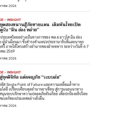
งหาคม 2026
DE - INSIGHT
ทูตสองขนานสู้ภัยชายแดน เดิมพันไทยเปิด
ูรับ “มิน อ่อง หล่าย”
นประเทศไทยอย่างเป็นทางการของ พล.อ.อาวุโส มิน อ่อง
ย ผู้นำเมียนมา ซึ่งดำรงตำแหน่งประธานาธิบดีและนายก
นตรี ภายใต้โครงสร้างอำนาจของฝ่ายทหาร ระหว่างวันที่ 6-7
าคม 2569
งหาคม 2026
DE - INSIGHT
สู่ยุคดิจิทัล แต่ผจญภัย “ระบบล่ม”
หัส Single Point of Failure และความเหลื่อมล้ำทาง
นโลยี เปรียบเทียบดุลอำนาจอาเซียน สู่การแนะแนวทาง
สนุนระบบรักษาความปลอดภัยอัจฉริยะ เพื่อปกป้องอธิปไตย
ซเบอร์ของประเทศอย่างยั่งยืน
งหาคม 2026