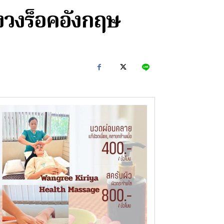
งร็อคอังกฤษ