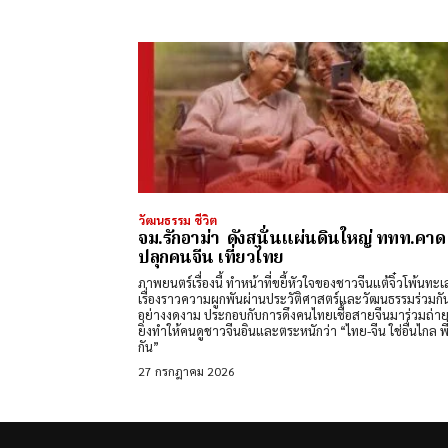
วัฒนธรรม ชีวิต
จม.รักอาม่า ดังสนั่นแผ่นดินใหญ่ ททท.คาด
ปลุกคนจีน เที่ยวไทย
ภาพยนตร์เรื่องนี้ ทำหน้าที่ขยี้หัวใจของชาวจีนแต้จิ๋วโพ้นทะเ
เรื่องราวความผูกพันผ่านประวัติศาสตร์และวัฒนธรรมร่วมกัน
อย่างงดงาม ประกอบกับการดึงคนไทยเชื้อสายจีนมาร่วมถ่า
ยิ่งทำให้คนดูชาวจีนอินและตระหนักว่า “ไทย-จีน ใช่อื่นไกล พี
กัน”
27 กรกฎาคม 2026