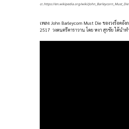
cr..https://en.wikipedia.org/wiki/John_Barleycorn_Must_Die
เพลง John Barleycorn Must Die ของวงร็อคอัง
2517 วงดนตรีคาราวาน โดย หงา สุรชัย ได้นำทำนองเ