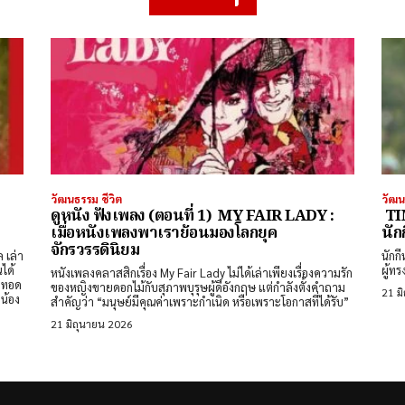
วัฒนธรรม ชีวิต
วัฒน
ดูหนัง ฟังเพลง (ตอนที่ 1) MY FAIR LADY :
TIM
เมื่อหนังเพลงพาเราย้อนมองโลกยุค
นัก
จักรวรรดินิยม
ล เล่า
นักก
ได้
ผู้ท
หนังเพลงคลาสสิกเรื่อง My Fair Lady ไม่ได้เล่าเพียงเรื่องความรัก
ยทอด
ของหญิงขายดอกไม้กับสุภาพบุรุษผู้ดีอังกฤษ แต่กำลังตั้งคำถาม
21 ม
่น้อง
สำคัญว่า “มนุษย์มีคุณค่าเพราะกำเนิด หรือเพราะโอกาสที่ได้รับ”
21 มิถุนายน 2026