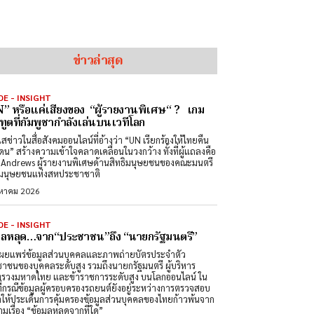
ข่าวล่าสุด
DE - INSIGHT
” หรือแค่เสียงของ “ผู้รายงานพิเศษ“ ? เกม
ทูตที่กัมพูชากำลังเล่นบนเวทีโลก
สข่าวในสื่อสังคมออนไลน์ที่อ้างว่า “UN เรียกร้องให้ไทยคืน
ดน” สร้างความเข้าใจคลาดเคลื่อนในวงกว้าง ทั้งที่ผู้แถลงคือ
Andrews ผู้รายงานพิเศษด้านสิทธิมนุษยชนของคณะมนตรี
ิมนุษยชนแห่งสหประชาชาติ
งหาคม 2026
DE - INSIGHT
มูลหลุด…จาก“ประชาชน”ถึง “นายกรัฐมนตรี”
ผยแพร่ข้อมูลส่วนบุคคลและภาพถ่ายบัตรประจำตัว
าชนของบุคคลระดับสูง รวมถึงนายกรัฐมนตรี ผู้บริหาร
รวงมหาดไทย และข้าราชการระดับสูง บนโลกออนไลน์ ใน
ที่กรณีข้อมูลผู้ครอบครองรถยนต์ยังอยู่ระหว่างการตรวจสอบ
ำให้ประเด็นการคุ้มครองข้อมูลส่วนบุคคลของไทยก้าวพ้นจาก
มเรื่อง “ข้อมูลหลุดจากที่ใด”