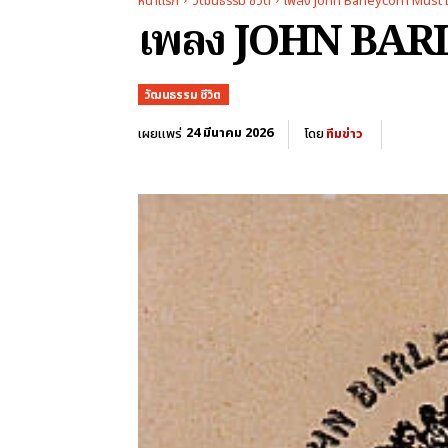
หน้าแรก
วัฒนธรรม ชีวิต
เพลง John Barleycorn Must Di
เพลง JOHN BAR
วัฒนธรรม ชีวิต
24 มีนาคม 2026
เผยแพร่
โดย
ทีมข่าว