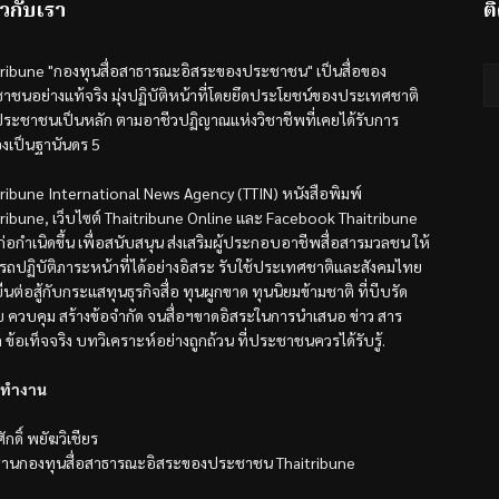
ยวกับเรา
ต
tribune "กองทุนสื่อสาธารณะอิสระของประชาชน" เป็นสื่อของ
าชนอย่างแท้จริง มุ่งปฏิบัติหน้าที่โดยยึดประโยชน์ของประเทศชาติ
ระชาชนเป็นหลัก ตามอาชีวปฏิญาณแห่งวิชาชีพที่เคยได้รับการ
องเป็นฐานันดร 5
tribune International News Agency (TTIN) หนังสือพิมพ์
tribune, เว็บไซต์ Thaitribune Online และ Facebook Thaitribune
้ก่อกำเนิดขึ้น เพื่อสนับสนุน ส่งเสริมผู้ประกอบอาชีพสื่อสารมวลชน ให้
รถปฏิบัติภาระหน้าที่ได้อย่างอิสระ รับใช้ประเทศชาติและสังคมไทย
ืนต่อสู้กับกระแสทุนธุรกิจสื่อ ทุนผูกขาด ทุนนิยมข้ามชาติ ที่บีบรัด
ับ ควบคุม สร้างข้อจำกัด จนสื่อฯขาดอิสระในการนำเสนอ ข่าว สาร
ล ข้อเท็จจริง บทวิเคราะห์อย่างถูกถ้วน ที่ประชาชนควรได้รับรู้.
ทำงาน
ักดิ์ พยัฆวิเชียร
านกองทุนสื่อสาธารณะอิสระของประชาชน Thaitribune