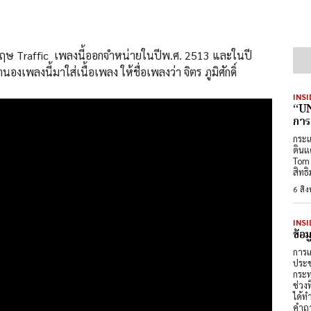
กฤษ Traffic เพลงนี้ออกจำหน่ายในปีพ.ศ. 2513 และในปี
พลงนี้มาใส่เนื้อเพลง ให้ชื่อเพลงว่า จิตร ภูมิศักดิ์
INSI
“UN
การ
กระแ
ดินแ
Tom 
สิทธ
6 สิ
INSI
ข้อ
การเ
ประช
กระท
ช่วง
ได้ท
คำถา