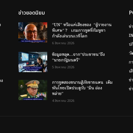
ข่าวยอดนิยม
P
ง
“UN” หรือแค่เสียงของ “ผู้รายงาน
ข่
พิเศษ“ ? เกมการทูตที่กัมพูชา
I
กำลังเล่นบนเวทีโลก
6 สิงหาคม 2026
ป
วั
ข้อมูลหลุด…จาก“ประชาชน”ถึง
“นายกรัฐมนตรี”
กา
5 สิงหาคม 2026
เส
ข
อง
การทูตสองขนานสู้ภัยชายแดน เดิม
พันไทยเปิดประตูรับ “มิน อ่อง
ข่
หล่าย”
4 สิงหาคม 2026