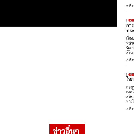
5 สิ
INSI
การ
ประต
เยือ
หล่า
รัฐม
สิงห
4 สิ
INSI
ไทย
ถอดร
เทคโ
สนับ
ทางไ
3 สิ
ข่าวอื่นๆ