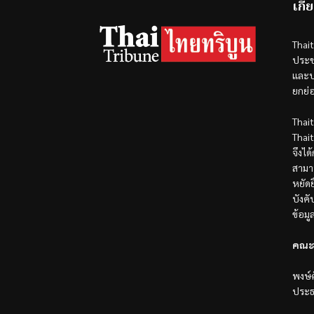
เกี่
Thai
ประช
และป
ยกย่
Thai
Thai
จึงได
สามา
หยัดย
บังค
ข้อมู
คณะ
พงษ์ศ
ประธ