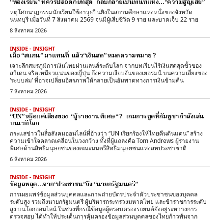
“ห้องเรียน” ที่ควรปลอดภัยที่สุด กลับกลายเป็นพื้นที่แห่ง…“ความสูญเสีย”
หตุโศกนาฏกรรมนักเรียนใช้อาวุธปืนยิงในสถานศึกษาแห่งหนึ่งของจังหวัด
นนทบุรี เมื่อวันที่ 7 สิงหาคม 2569 จนมีผู้เสียชีวิต 9 ราย และบาดเจ็บ 22 ราย
8 สิงหาคม 2026
INSIDE - INSIGHT
เมื่อ “สแกน” มาแทนที่ แล้ว“เงินสด” หมดความหมาย ?
เจาะลึกสมรภูมิการเงินไทยผ่านเลนส์ระดับโลก จากบทเรียนไร้เงินสดสุดขั้วของ
สวีเดน จริตเหนียวแน่นของญี่ปุ่น ถึงความเงียบงันของเยอรมนี บนความเสี่ยงของ
‘ระบบล่ม’ ที่อาจเปลี่ยนอิสรภาพให้กลายเป็นอัมพาตทางการเงินข้ามคืน
7 สิงหาคม 2026
INSIDE - INSIGHT
“UN” หรือแค่เสียงของ “ผู้รายงานพิเศษ“ ? เกมการทูตที่กัมพูชากำลังเล่น
บนเวทีโลก
กระแสข่าวในสื่อสังคมออนไลน์ที่อ้างว่า “UN เรียกร้องให้ไทยคืนดินแดน” สร้าง
ความเข้าใจคลาดเคลื่อนในวงกว้าง ทั้งที่ผู้แถลงคือ Tom Andrews ผู้รายงาน
พิเศษด้านสิทธิมนุษยชนของคณะมนตรีสิทธิมนุษยชนแห่งสหประชาชาติ
6 สิงหาคม 2026
INSIDE - INSIGHT
ข้อมูลหลุด…จาก“ประชาชน”ถึง “นายกรัฐมนตรี”
การเผยแพร่ข้อมูลส่วนบุคคลและภาพถ่ายบัตรประจำตัวประชาชนของบุคคล
ระดับสูง รวมถึงนายกรัฐมนตรี ผู้บริหารกระทรวงมหาดไทย และข้าราชการระดับ
สูง บนโลกออนไลน์ ในช่วงที่กรณีข้อมูลผู้ครอบครองรถยนต์ยังอยู่ระหว่างการ
ตรวจสอบ ได้ทำให้ประเด็นการคุ้มครองข้อมูลส่วนบุคคลของไทยก้าวพ้นจาก