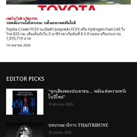
เทคโนโลยี-นวัตกรรม
รถพลังงานไฮโดรเจน: รถในอนาคตอันใกล้
Toyota Crown FCEV จะเปิดตัวรุ่นขุมพลัง FCEV หรือ Hydrogen Fuel-Cell วิ่ง
ไกล 820 กม. เติมเต็มถังใน 3 นาทีราคาเริ่มต้นที่ 8.3 ล้านเยน หรือประมาณ
1,970,719 บาท
14 เมษายน 2026
EDITOR PICKS
“ทุกเสียงของประชาชน… พลังแห่งความหวัง
ในปีใหม่”
31 ธันวาคม 2025
บทบรรณาธิการ THAITRIBUNE
25 ตุลาคม 2025