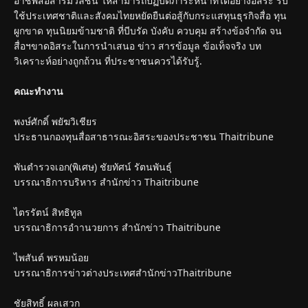
อาชีพสื่อสารมวลชน ให้สามารถปฏิบัติภาระหน้าที่ได้อย่างอิสระ รับ
ใช้ประเทศชาติและสังคมไทยหยัดยืนต่อสู้กับกระแสทุนธุรกิจสื่อ ทุน
ผูกขาด ทุนนิยมข้ามชาติ ที่บีบรัด บังคับ ควบคุม สร้างข้อจำกัด จน
สื่อฯขาดอิสระในการนำเสนอ ข่าว สารข้อมูล ข้อเท็จจริง บท
วิเคราะห์อย่างถูกถ้วน ที่ประชาชนควรได้รับรู้.
คณะทำงาน
พงษ์ศักดิ์ พยัฆวิเชียร
ประธานกองทุนสื่อสาธารณะอิสระของประชาชน Thaitribune
พันตำรวจเอก(พิเศษ) ชัยทัศน์ รัตนพันธุ์
บรรณาธิการบริหาร สำนักข่าว Thaitribune
ไตรรัตน์ สิทธิทูล
บรรณาธิการอำานวยการ สำนักข่าว Thaitribune
ไพสันต์ พรหมน้อย
บรรณาธิการข่าวต่างประเทศสำนักข่าวThaitribune
ชัยสิทธิ์ ผลเสวก