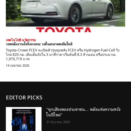
เทคโนโลยี-นวัตกรรม
รถพลังงานไฮโดรเจน: รถในอนาคตอันใกล้
Toyota Crown FCEV จะเปิดตัวรุ่นขุมพลัง FCEV หรือ Hydrogen Fuel-Cell วิ่ง
ไกล 820 กม. เติมเต็มถังใน 3 นาทีราคาเริ่มต้นที่ 8.3 ล้านเยน หรือประมาณ
1,970,719 บาท
14 เมษายน 2026
EDITOR PICKS
“ทุกเสียงของประชาชน… พลังแห่งความหวัง
ในปีใหม่”
31 ธันวาคม 2025