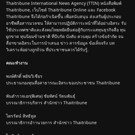
Thaitribune International News Agency (TTIN) หนังสือพิมพ์
Thaitribune, เว็บไซต์ Thaitribune Online และ Facebook
Thaitribune จึงได้ก่อกำเนิดขึ้น เพื่อสนับสนุน ส่งเสริมผู้ประกอบ
อาชีพสื่อสารมวลชน ให้สามารถปฏิบัติภาระหน้าที่ได้อย่างอิสระ รับ
ใช้ประเทศชาติและสังคมไทยหยัดยืนต่อสู้กับกระแสทุนธุรกิจสื่อ ทุน
ผูกขาด ทุนนิยมข้ามชาติ ที่บีบรัด บังคับ ควบคุม สร้างข้อจำกัด จน
สื่อฯขาดอิสระในการนำเสนอ ข่าว สารข้อมูล ข้อเท็จจริง บท
วิเคราะห์อย่างถูกถ้วน ที่ประชาชนควรได้รับรู้.
คณะทำงาน
พงษ์ศักดิ์ พยัฆวิเชียร
ประธานกองทุนสื่อสาธารณะอิสระของประชาชน Thaitribune
พันตำรวจเอก(พิเศษ) ชัยทัศน์ รัตนพันธุ์
บรรณาธิการบริหาร สำนักข่าว Thaitribune
ไตรรัตน์ สิทธิทูล
บรรณาธิการอำานวยการ สำนักข่าว Thaitribune