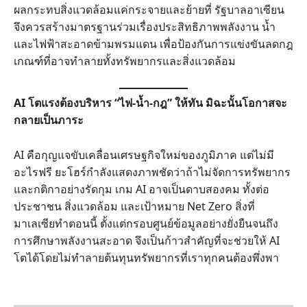
ผลกระทบสิ่งแวดล้อมแค่กระจายและย้ายที่ รัฐบาลอาเซียน
จึงควรสร้างมาตรฐานร่วมเรื่องประสิทธิภาพพลังงาน น้ำ
และไฟฟ้าสะอาดข้ามพรมแดน เพื่อป้องกันการแข่งขันลดกฎ
เกณฑ์ที่อาจทำลายทั้งทรัพยากรและสิ่งแวดล้อม
AI โตแรงต้องบริหาร “ไฟ-น้ำ-กฎ” ให้ทัน มิฉะนั้นโอกาสจะ
กลายเป็นภาระ
AI คือกุญแจขับเคลื่อนเศรษฐกิจใหม่ของภูมิภาค แต่ไม่มี
อะไรฟรี ยะโฮร์กำลังแสดงภาพชัดว่าถ้าไม่จัดการทรัพยากร
และกติกาอย่างรัดกุม เกม AI อาจเป็นดาบสองคม ทั้งต่อ
ประชาชน สิ่งแวดล้อม และเป้าหมาย Net Zero สิ่งที่
มาเลเซียทำตอนนี้ ตั้งแต่กรอบศูนย์ข้อมูลอย่างยั่งยืนจนถึง
การศึกษาพลังงานสะอาด จึงเป็นก้าวสำคัญที่จะช่วยให้ AI
โตได้โดยไม่ทำลายต้นทุนทรัพยากรที่เราทุกคนต้องพึ่งพา