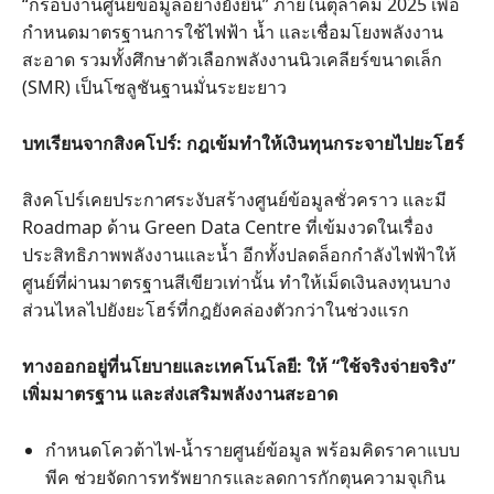
“กรอบงานศูนย์ข้อมูลอย่างยั่งยืน” ภายในตุลาคม 2025 เพื่อ
กำหนดมาตรฐานการใช้ไฟฟ้า น้ำ และเชื่อมโยงพลังงาน
สะอาด รวมทั้งศึกษาตัวเลือกพลังงานนิวเคลียร์ขนาดเล็ก
(SMR) เป็นโซลูชันฐานมั่นระยะยาว
บทเรียนจากสิงคโปร์: กฎเข้มทำให้เงินทุนกระจายไปยะโฮร์
สิงคโปร์เคยประกาศระงับสร้างศูนย์ข้อมูลชั่วคราว และมี
Roadmap ด้าน Green Data Centre ที่เข้มงวดในเรื่อง
ประสิทธิภาพพลังงานและน้ำ อีกทั้งปลดล็อกกำลังไฟฟ้าให้
ศูนย์ที่ผ่านมาตรฐานสีเขียวเท่านั้น ทำให้เม็ดเงินลงทุนบาง
ส่วนไหลไปยังยะโฮร์ที่กฎยังคล่องตัวกว่าในช่วงแรก
ทางออกอยู่ที่นโยบายและเทคโนโลยี: ให้ “ใช้จริงจ่ายจริง”
เพิ่มมาตรฐาน และส่งเสริมพลังงานสะอาด
กำหนดโควต้าไฟ-น้ำรายศูนย์ข้อมูล พร้อมคิดราคาแบบ
พีค ช่วยจัดการทรัพยากรและลดการกักตุนความจุเกิน