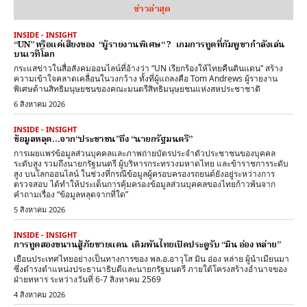
ข่าวล่าสุด
INSIDE - INSIGHT
“UN” หรือแค่เสียงของ “ผู้รายงานพิเศษ“ ? เกมการทูตที่กัมพูชากำลังเล่น
บนเวทีโลก
กระแสข่าวในสื่อสังคมออนไลน์ที่อ้างว่า “UN เรียกร้องให้ไทยคืนดินแดน” สร้าง
ความเข้าใจคลาดเคลื่อนในวงกว้าง ทั้งที่ผู้แถลงคือ Tom Andrews ผู้รายงาน
พิเศษด้านสิทธิมนุษยชนของคณะมนตรีสิทธิมนุษยชนแห่งสหประชาชาติ
6 สิงหาคม 2026
INSIDE - INSIGHT
ข้อมูลหลุด…จาก“ประชาชน”ถึง “นายกรัฐมนตรี”
การเผยแพร่ข้อมูลส่วนบุคคลและภาพถ่ายบัตรประจำตัวประชาชนของบุคคล
ระดับสูง รวมถึงนายกรัฐมนตรี ผู้บริหารกระทรวงมหาดไทย และข้าราชการระดับ
สูง บนโลกออนไลน์ ในช่วงที่กรณีข้อมูลผู้ครอบครองรถยนต์ยังอยู่ระหว่างการ
ตรวจสอบ ได้ทำให้ประเด็นการคุ้มครองข้อมูลส่วนบุคคลของไทยก้าวพ้นจาก
คำถามเรื่อง “ข้อมูลหลุดจากที่ใด”
5 สิงหาคม 2026
INSIDE - INSIGHT
การทูตสองขนานสู้ภัยชายแดน เดิมพันไทยเปิดประตูรับ “มิน อ่อง หล่าย”
เยือนประเทศไทยอย่างเป็นทางการของ พล.อ.อาวุโส มิน อ่อง หล่าย ผู้นำเมียนมา
ซึ่งดำรงตำแหน่งประธานาธิบดีและนายกรัฐมนตรี ภายใต้โครงสร้างอำนาจของ
ฝ่ายทหาร ระหว่างวันที่ 6-7 สิงหาคม 2569
4 สิงหาคม 2026