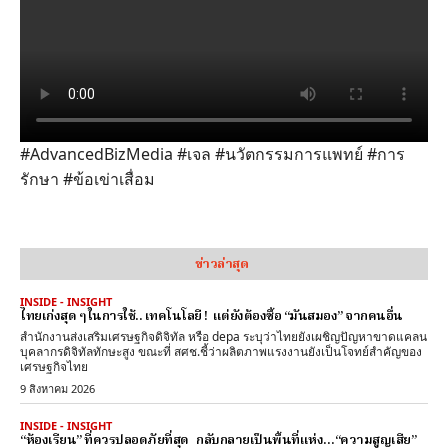
#AdvancedBizMedia #เจล #นวัตกรรมการแพทย์ #การ
รักษา #ข้อเข่าเสื่อม
ข่าวล่าสุด
INSIDE - INSIGHT
ไทยเก่งสุด ๆ ในการใช้.. เทคโนโลยี ! แต่ยังต้องซื้อ “มันสมอง” จากคนอื่น
สำนักงานส่งเสริมเศรษฐกิจดิจิทัล หรือ depa ระบุว่าไทยยังเผชิญปัญหาขาดแคลน
บุคลากรดิจิทัลทักษะสูง ขณะที่ สศช.ชี้ว่าผลิตภาพแรงงานยังเป็นโจทย์สำคัญของ
เศรษฐกิจไทย
9 สิงหาคม 2026
INSIDE - INSIGHT
“ห้องเรียน” ที่ควรปลอดภัยที่สุด กลับกลายเป็นพื้นที่แห่ง…“ความสูญเสีย”