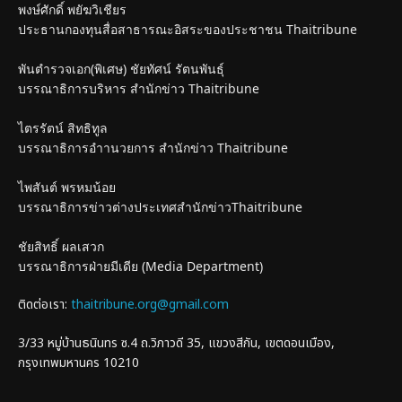
พงษ์ศักดิ์ พยัฆวิเชียร
ประธานกองทุนสื่อสาธารณะอิสระของประชาชน Thaitribune
พันตำรวจเอก(พิเศษ) ชัยทัศน์ รัตนพันธุ์
บรรณาธิการบริหาร สำนักข่าว Thaitribune
ไตรรัตน์ สิทธิทูล
บรรณาธิการอำานวยการ สำนักข่าว Thaitribune
ไพสันต์ พรหมน้อย
บรรณาธิการข่าวต่างประเทศสำนักข่าวThaitribune
ชัยสิทธิ์ ผลเสวก
บรรณาธิการฝ่ายมีเดีย (Media Department)
ติดต่อเรา:
thaitribune.org@gmail.com
3/33 หมู่บ้านธนินทร ซ.4 ถ.วิภาวดี 35, แขวงสีกัน, เขตดอนเมือง,
กรุงเทพมหานคร 10210