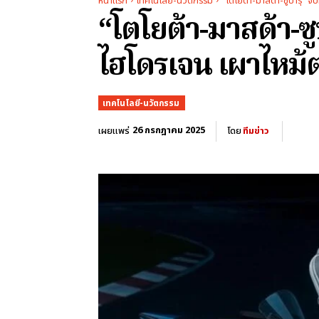
หน้าแรก
เทคโนโลยี-นวัตกรรม
“โตโยต้า-มาสด้า-ซูบารุ” จ
“โตโยต้า-มาสด้า-ซูบ
ไฮโดรเจน เผาไหม้
เทคโนโลยี-นวัตกรรม
26 กรกฎาคม 2025
เผยแพร่
โดย
ทีมข่าว