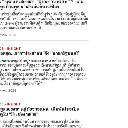
” หรือแค่เสียงของ “ผู้รายงานพิเศษ“ ? เกม
ทูตที่กัมพูชากำลังเล่นบนเวทีโลก
สข่าวในสื่อสังคมออนไลน์ที่อ้างว่า “UN เรียกร้องให้ไทยคืน
ดน” สร้างความเข้าใจคลาดเคลื่อนในวงกว้าง ทั้งที่ผู้แถลงคือ
Andrews ผู้รายงานพิเศษด้านสิทธิมนุษยชนของคณะมนตรี
ิมนุษยชนแห่งสหประชาชาติ
งหาคม 2026
DE - INSIGHT
มูลหลุด…จาก“ประชาชน”ถึง “นายกรัฐมนตรี”
ผยแพร่ข้อมูลส่วนบุคคลและภาพถ่ายบัตรประจำตัว
าชนของบุคคลระดับสูง รวมถึงนายกรัฐมนตรี ผู้บริหาร
รวงมหาดไทย และข้าราชการระดับสูง บนโลกออนไลน์ ใน
ที่กรณีข้อมูลผู้ครอบครองรถยนต์ยังอยู่ระหว่างการตรวจสอบ
ำให้ประเด็นการคุ้มครองข้อมูลส่วนบุคคลของไทยก้าวพ้นจาก
มเรื่อง “ข้อมูลหลุดจากที่ใด”
งหาคม 2026
DE - INSIGHT
ทูตสองขนานสู้ภัยชายแดน เดิมพันไทยเปิด
ูรับ “มิน อ่อง หล่าย”
นประเทศไทยอย่างเป็นทางการของ พล.อ.อาวุโส มิน อ่อง
ย ผู้นำเมียนมา ซึ่งดำรงตำแหน่งประธานาธิบดีและนายก