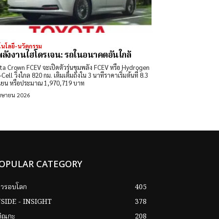
นโลยี-นวัตกรรม
ลังงานไฮโดรเจน: รถในอนาคตอันใกล้
ta Crown FCEV จะเปิดตัวรุ่นขุมพลัง FCEV หรือ Hydrogen
Cell วิ่งไกล 820 กม. เติมเต็มถังใน 3 นาทีราคาเริ่มต้นที่ 8.3
เยน หรือประมาณ 1,970,719 บาท
มษายน 2026
OPULAR CATEGORY
าวรอบโลก
405
NSIDE - INSIGHT
378
กิณกะ
208