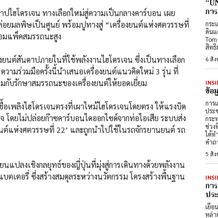
“UN
การ
ันดาปไฮโดรเจน ทางเลือกใหม่สู่ความเป็นกลางคาร์บอน เผย
ปล่อยมลพิษเป็นศูนย์ พร้อมปูทางสู่ “เครื่องยนต์แห่งศตวรรษที่
กระแ
ดินแ
ถคอมแพ็คสมรรถนะสูง
Tom 
สิทธ
องยนต์สันดาปภายในที่ใช้พลังงานไฮโดรเจน ซึ่งเป็นทางเลือก
6 สิ
มร่วมมือครั้งนี้นำเสนอเครื่องยนต์แนวคิดใหม่ 3 รุ่น ที่
กับรักษาสมรรถนะของเครื่องยนต์ให้ยอดเยี่ยม
INSI
ข้อ
การเ
เชื้อเพลิงไฮโดรเจนตรงที่เผาไหม้ไฮโดรเจนโดยตรง ให้แรงบิด
ประช
้าใจ โดยไม่ปล่อยก๊าซคาร์บอนไดออกไซด์จากท่อไอเสีย ระบบส่ง
กระท
ช่วง
องยนต์แห่งศตวรรษที่ 22’ และถูกนำไปใช้ในรถจักรยานยนต์ รถ
ได้ท
คำถา
5 สิ
ยนแปลงเชิงกลยุทธ์ของญี่ปุ่นที่มุ่งสู่การเดินทางด้วยพลังงาน
เตอรี่ ซึ่งสร้างสมดุลระหว่างนวัตกรรม โครงสร้างพื้นฐาน
INSI
การ
ประต
เยือ
หล่า