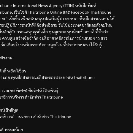
tribune International News Agency (TTIN) หนังสือพิมพ์
tribune, เว็บไซต์ Thaitribune Online และ Facebook Thaitribune
้ก่อกำเนิดขึ้น เพื่อสนับสนุน ส่งเสริมผู้ประกอบอาชีพสื่อสารมวลชน ให้
รถปฏิบัติภาระหน้าที่ได้อย่างอิสระ รับใช้ประเทศชาติและสังคมไทย
ืนต่อสู้กับกระแสทุนธุรกิจสื่อ ทุนผูกขาด ทุนนิยมข้ามชาติ ที่บีบรัด
ับ ควบคุม สร้างข้อจำกัด จนสื่อฯขาดอิสระในการนำเสนอ ข่าว สาร
ล ข้อเท็จจริง บทวิเคราะห์อย่างถูกถ้วน ที่ประชาชนควรได้รับรู้.
ทำงาน
ักดิ์ พยัฆวิเชียร
านกองทุนสื่อสาธารณะอิสระของประชาชน Thaitribune
รวจเอก(พิเศษ) ชัยทัศน์ รัตนพันธุ์
าธิการบริหาร สำนักข่าว Thaitribune
ตน์ สิทธิทูล
าธิการอำานวยการ สำนักข่าว Thaitribune
นต์ พรหมน้อย