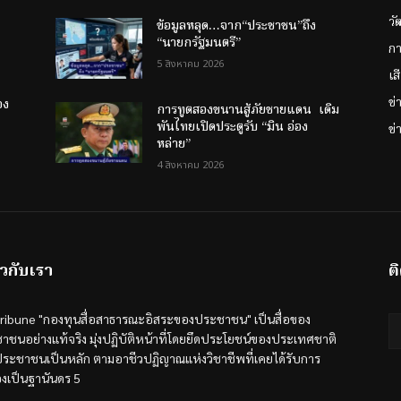
วั
ข้อมูลหลุด…จาก“ประชาชน”ถึง
“นายกรัฐมนตรี”
กา
5 สิงหาคม 2026
เส
ข
อง
การทูตสองขนานสู้ภัยชายแดน เดิม
พันไทยเปิดประตูรับ “มิน อ่อง
ข่
หล่าย”
4 สิงหาคม 2026
ยวกับเรา
ต
tribune "กองทุนสื่อสาธารณะอิสระของประชาชน" เป็นสื่อของ
าชนอย่างแท้จริง มุ่งปฏิบัติหน้าที่โดยยึดประโยชน์ของประเทศชาติ
ระชาชนเป็นหลัก ตามอาชีวปฏิญาณแห่งวิชาชีพที่เคยได้รับการ
องเป็นฐานันดร 5