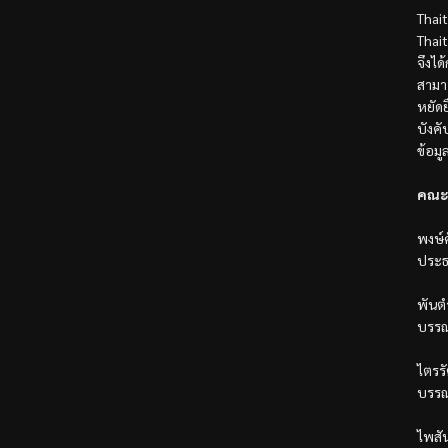
Thai
Thai
จึงได
สามา
หยัดย
บังค
ข้อมู
คณะ
พงษ์ศ
ประธ
พันตำ
บรรณ
ไตรรั
บรรณ
ไพสั