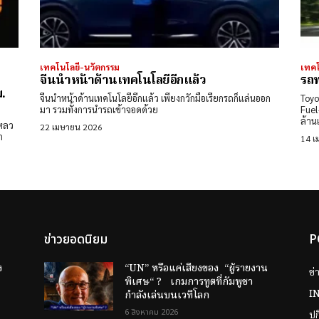
เทคโนโลยี-นวัตกรรม
เทคโ
จีนนำหน้าด้านเทคโนโลยีอีกแล้ว
รถพ
.
จีนนำหน้าด้านเทคโนโลยีอีกแล้ว เพียงกวักมือเรียกรถก็แล่นออก
Toyo
มา รวมทั้งการนำรถเข้าจอดด้วย
Fuel-
ล้าน
เหลว
22 เมษายน 2026
ก
14 เ
ข่าวยอดนิยม
P
ง
“UN” หรือแค่เสียงของ “ผู้รายงาน
ข่
พิเศษ“ ? เกมการทูตที่กัมพูชา
I
กำลังเล่นบนเวทีโลก
6 สิงหาคม 2026
ป