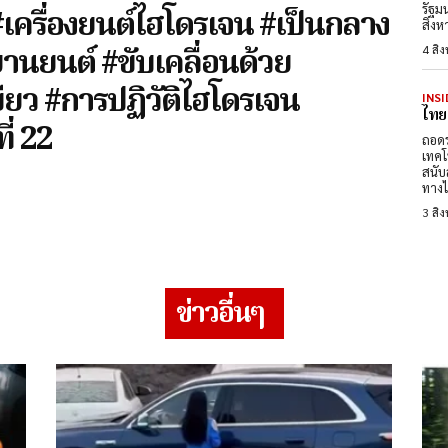
รัฐม
 #เครื่องยนต์ไฮโดรเจน #เป็นกลาง
สิงห
นยนต์ #ขับเคลื่อนด้วย
4 สิ
ียว #การปฏิวัติไฮโดรเจน
INSI
ไทย
ี่ 22
ถอดร
เทคโ
สนับ
ทางไ
3 สิ
ข่าวอื่นๆ