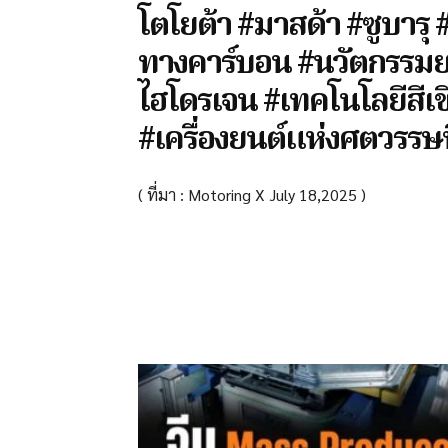
โตโยต้า #มาสด้า #ซูบารุ
ทางคาร์บอน #นวัตกรรมยา
ไฮโดรเจน #เทคโนโลยีสีเข
#เครื่องยนต์แห่งศตวรรษท
( ที่มา : Motoring X July 18,2025 )