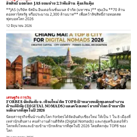
ลิขสิทธิ์ บอลโลก JAS ยอมจ่าย 2.3 พันล้าน คุ้มเกินคุ้ม
**JAS (บริษัท จัสมิน อินเตอร์เนชั่นแนล จำกัด (มหาชน )** ทุ่มเงิน **70 ล้าน
ดอลลาร์สหรัฐ หรือประมาณ 2,300 ล้านบาท** เพื่อคว้าลิขสิทธิ์ถ่ายทอดสด
ฟุตบอลโลก 2026
12 มิถุนายน 2026
เศรษฐกิจ การเงิน
FORBES จัดอันดับ จ. เชียงใหม่ ติด TOP8 เป้าหมายหลักของคนทำงาน
ด้านดิจิทัล (DIGITAL NOMADS) และครีเอเตอร์ จากทั่วโลก ย้ายมาปัก
หลักมากที่สุด ในปี 2026
นิตยสารธุรกิจชั้นนำระดับโลก Forbesได้จัดอันดับเชียงใหม่ ให้เป็น 1 ใน 8 เมืองที่
เหล่านักเดินทาง คนทำงานด้านดิจิทัล (Digital Nomads) และกลุ่มครีเอเตอร์ทั่ว
โลกหลั่งไหลและย้ายเข้ามาปักหลักมากที่สุดในปี 2026 โดยติดกลุ่ม TOP8 ของ
โลก