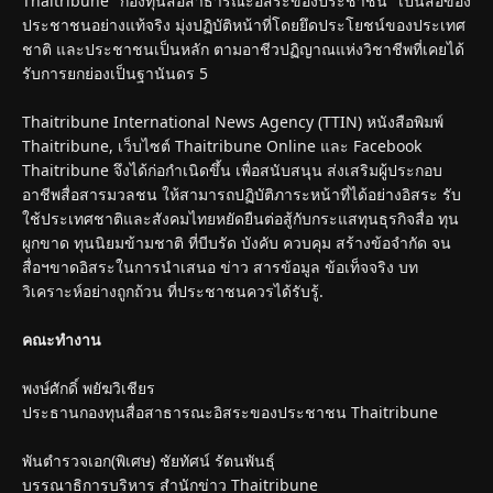
Thaitribune "กองทุนสื่อสาธารณะอิสระของประชาชน" เป็นสื่อของ
ประชาชนอย่างแท้จริง มุ่งปฏิบัติหน้าที่โดยยึดประโยชน์ของประเทศ
ชาติ และประชาชนเป็นหลัก ตามอาชีวปฏิญาณแห่งวิชาชีพที่เคยได้
รับการยกย่องเป็นฐานันดร 5
Thaitribune International News Agency (TTIN) หนังสือพิมพ์
Thaitribune, เว็บไซต์ Thaitribune Online และ Facebook
Thaitribune จึงได้ก่อกำเนิดขึ้น เพื่อสนับสนุน ส่งเสริมผู้ประกอบ
อาชีพสื่อสารมวลชน ให้สามารถปฏิบัติภาระหน้าที่ได้อย่างอิสระ รับ
ใช้ประเทศชาติและสังคมไทยหยัดยืนต่อสู้กับกระแสทุนธุรกิจสื่อ ทุน
ผูกขาด ทุนนิยมข้ามชาติ ที่บีบรัด บังคับ ควบคุม สร้างข้อจำกัด จน
สื่อฯขาดอิสระในการนำเสนอ ข่าว สารข้อมูล ข้อเท็จจริง บท
วิเคราะห์อย่างถูกถ้วน ที่ประชาชนควรได้รับรู้.
คณะทำงาน
พงษ์ศักดิ์ พยัฆวิเชียร
ประธานกองทุนสื่อสาธารณะอิสระของประชาชน Thaitribune
พันตำรวจเอก(พิเศษ) ชัยทัศน์ รัตนพันธุ์
บรรณาธิการบริหาร สำนักข่าว Thaitribune