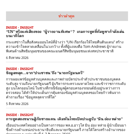
ข่าวล่าสุด
INSIDE - INSIGHT
“UN” หรือแค่เสียงของ “ผู้รายงานพิเศษ“ ? เกมการทูตที่กัมพูชากำลังเล่น
บนเวทีโลก
กระแสข่าวในสื่อสังคมออนไลน์ที่อ้างว่า “UN เรียกร้องให้ไทยคืนดินแดน” สร้าง
ความเข้าใจคลาดเคลื่อนในวงกว้าง ทั้งที่ผู้แถลงคือ Tom Andrews ผู้รายงาน
พิเศษด้านสิทธิมนุษยชนของคณะมนตรีสิทธิมนุษยชนแห่งสหประชาชาติ
6 สิงหาคม 2026
INSIDE - INSIGHT
ข้อมูลหลุด…จาก“ประชาชน”ถึง “นายกรัฐมนตรี”
การเผยแพร่ข้อมูลส่วนบุคคลและภาพถ่ายบัตรประจำตัวประชาชนของบุคคล
ระดับสูง รวมถึงนายกรัฐมนตรี ผู้บริหารกระทรวงมหาดไทย และข้าราชการระดับ
สูง บนโลกออนไลน์ ในช่วงที่กรณีข้อมูลผู้ครอบครองรถยนต์ยังอยู่ระหว่างการ
ตรวจสอบ ได้ทำให้ประเด็นการคุ้มครองข้อมูลส่วนบุคคลของไทยก้าวพ้นจาก
คำถามเรื่อง “ข้อมูลหลุดจากที่ใด”
5 สิงหาคม 2026
INSIDE - INSIGHT
การทูตสองขนานสู้ภัยชายแดน เดิมพันไทยเปิดประตูรับ “มิน อ่อง หล่าย”
เยือนประเทศไทยอย่างเป็นทางการของ พล.อ.อาวุโส มิน อ่อง หล่าย ผู้นำเมียนมา
ซึ่งดำรงตำแหน่งประธานาธิบดีและนายกรัฐมนตรี ภายใต้โครงสร้างอำนาจของ