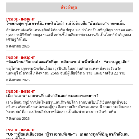
ข่าวล่าสุด
INSIDE - INSIGHT
ไทยเก่งสุด ๆ ในการใช้.. เทคโนโลยี ! แต่ยังต้องซื้อ “มันสมอง” จากคนอื่น
สำนักงานส่งเสริมเศรษฐกิจดิจิทัล หรือ depa ระบุว่าไทยยังเผชิญปัญหาขาดแคลน
บุคลากรดิจิทัลทักษะสูง ขณะที่ สศช.ชี้ว่าผลิตภาพแรงงานยังเป็นโจทย์สำคัญของ
เศรษฐกิจไทย
9 สิงหาคม 2026
INSIDE - INSIGHT
“ห้องเรียน” ที่ควรปลอดภัยที่สุด กลับกลายเป็นพื้นที่แห่ง…“ความสูญเสีย”
หตุโศกนาฏกรรมนักเรียนใช้อาวุธปืนยิงในสถานศึกษาแห่งหนึ่งของจังหวัด
นนทบุรี เมื่อวันที่ 7 สิงหาคม 2569 จนมีผู้เสียชีวิต 9 ราย และบาดเจ็บ 22 ราย
8 สิงหาคม 2026
INSIDE - INSIGHT
เมื่อ “สแกน” มาแทนที่ แล้ว“เงินสด” หมดความหมาย ?
เจาะลึกสมรภูมิการเงินไทยผ่านเลนส์ระดับโลก จากบทเรียนไร้เงินสดสุดขั้วของ
สวีเดน จริตเหนียวแน่นของญี่ปุ่น ถึงความเงียบงันของเยอรมนี บนความเสี่ยงของ
‘ระบบล่ม’ ที่อาจเปลี่ยนอิสรภาพให้กลายเป็นอัมพาตทางการเงินข้ามคืน
7 สิงหาคม 2026
INSIDE - INSIGHT
“UN” หรือแค่เสียงของ “ผู้รายงานพิเศษ“ ? เกมการทูตที่กัมพูชากำลังเล่น
บนเวทีโลก