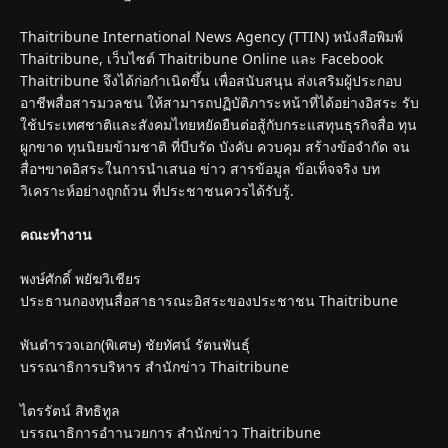
Thaitribune International News Agency (TTIN) หนังสือพิมพ์
Thaitribune, เว็บไซต์ Thaitribune Online และ Facebook
Thaitribune จึงได้ก่อกำเนิดขึ้น เพื่อสนับสนุน ส่งเสริมผู้ประกอบ
อาชีพสื่อสารมวลชน ให้สามารถปฏิบัติภาระหน้าที่ได้อย่างอิสระ รับ
ใช้ประเทศชาติและสังคมไทยหยัดยืนต่อสู้กับกระแสทุนธุรกิจสื่อ ทุน
ผูกขาด ทุนนิยมข้ามชาติ ที่บีบรัด บังคับ ควบคุม สร้างข้อจำกัด จน
สื่อฯขาดอิสระในการนำเสนอ ข่าว สารข้อมูล ข้อเท็จจริง บท
วิเคราะห์อย่างถูกถ้วน ที่ประชาชนควรได้รับรู้.
คณะทำงาน
พงษ์ศักดิ์ พยัฆวิเชียร
ประธานกองทุนสื่อสาธารณะอิสระของประชาชน Thaitribune
พันตำรวจเอก(พิเศษ) ชัยทัศน์ รัตนพันธุ์
บรรณาธิการบริหาร สำนักข่าว Thaitribune
ไตรรัตน์ สิทธิทูล
บรรณาธิการอำานวยการ สำนักข่าว Thaitribune