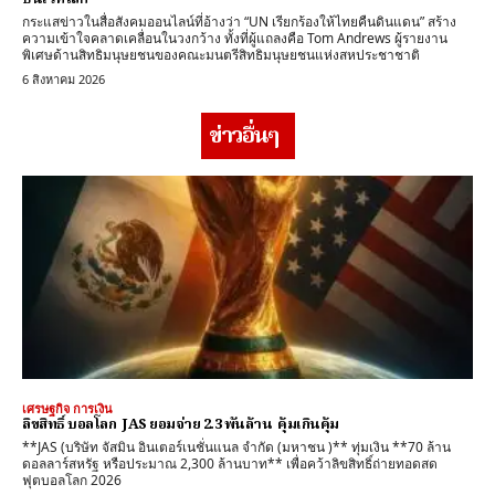
กระแสข่าวในสื่อสังคมออนไลน์ที่อ้างว่า “UN เรียกร้องให้ไทยคืนดินแดน” สร้าง
ความเข้าใจคลาดเคลื่อนในวงกว้าง ทั้งที่ผู้แถลงคือ Tom Andrews ผู้รายงาน
พิเศษด้านสิทธิมนุษยชนของคณะมนตรีสิทธิมนุษยชนแห่งสหประชาชาติ
6 สิงหาคม 2026
ข่าวอื่นๆ
เศรษฐกิจ การเงิน
ลิขสิทธิ์ บอลโลก JAS ยอมจ่าย 2.3 พันล้าน คุ้มเกินคุ้ม
**JAS (บริษัท จัสมิน อินเตอร์เนชั่นแนล จำกัด (มหาชน )** ทุ่มเงิน **70 ล้าน
ดอลลาร์สหรัฐ หรือประมาณ 2,300 ล้านบาท** เพื่อคว้าลิขสิทธิ์ถ่ายทอดสด
ฟุตบอลโลก 2026