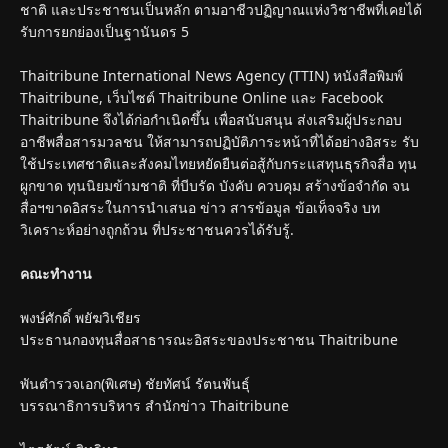
ชาติ และประชาชนเป็นหลัก ตามอาชีวปฏิญาณแห่งวิชาชีพที่เคยได้
รับการยกย่องเป็นฐานันดร 5
Thaitribune International News Agency (TTIN) หนังสือพิมพ์
Thaitribune, เว็บไซต์ Thaitribune Online และ Facebook
Thaitribune จึงได้ก่อกำเนิดขึ้น เพื่อสนับสนุน ส่งเสริมผู้ประกอบ
อาชีพสื่อสารมวลชน ให้สามารถปฏิบัติภาระหน้าที่ได้อย่างอิสระ รับ
ใช้ประเทศชาติและสังคมไทยหยัดยืนต่อสู้กับกระแสทุนธุรกิจสื่อ ทุน
ผูกขาด ทุนนิยมข้ามชาติ ที่บีบรัด บังคับ ควบคุม สร้างข้อจำกัด จน
สื่อฯขาดอิสระในการนำเสนอ ข่าว สารข้อมูล ข้อเท็จจริง บท
วิเคราะห์อย่างถูกถ้วน ที่ประชาชนควรได้รับรู้.
คณะทำงาน
พงษ์ศักดิ์ พยัฆวิเชียร
ประธานกองทุนสื่อสาธารณะอิสระของประชาชน Thaitribune
พันตำรวจเอก(พิเศษ) ชัยทัศน์ รัตนพันธุ์
บรรณาธิการบริหาร สำนักข่าว Thaitribune