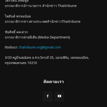
ไตรรัตน์ สิทธิทูล
บรรณาธิการอำานวยการ สำนักข่าว Thaitribune
ไพสันต์ พรหมน้อย
บรรณาธิการข่าวต่างประเทศสำนักข่าวThaitribune
ชัยสิทธิ์ ผลเสวก
บรรณาธิการฝ่ายมีเดีย (Media Department)
ติดต่อเรา:
thaitribune.org@gmail.com
3/33 หมู่บ้านธนินทร ซ.4 ถ.วิภาวดี 35, แขวงสีกัน, เขตดอนเมือง,
กรุงเทพมหานคร 10210
ติดตามเรา