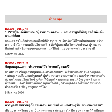
ข่าวล่าสุด
INSIDE - INSIGHT
“UN” หรือแค่เสียงของ “ผู้รายงานพิเศษ“ ? เกมการทูตที่กัมพูชากำลังเล่น
บนเวทีโลก
กระแสข่าวในสื่อสังคมออนไลน์ที่อ้างว่า “UN เรียกร้องให้ไทยคืนดินแดน” สร้าง
ความเข้าใจคลาดเคลื่อนในวงกว้าง ทั้งที่ผู้แถลงคือ Tom Andrews ผู้รายงาน
พิเศษด้านสิทธิมนุษยชนของคณะมนตรีสิทธิมนุษยชนแห่งสหประชาชาติ
6 สิงหาคม 2026
INSIDE - INSIGHT
ข้อมูลหลุด…จาก“ประชาชน”ถึง “นายกรัฐมนตรี”
การเผยแพร่ข้อมูลส่วนบุคคลและภาพถ่ายบัตรประจำตัวประชาชนของบุคคล
ระดับสูง รวมถึงนายกรัฐมนตรี ผู้บริหารกระทรวงมหาดไทย และข้าราชการระดับ
สูง บนโลกออนไลน์ ในช่วงที่กรณีข้อมูลผู้ครอบครองรถยนต์ยังอยู่ระหว่างการ
ตรวจสอบ ได้ทำให้ประเด็นการคุ้มครองข้อมูลส่วนบุคคลของไทยก้าวพ้นจาก
คำถามเรื่อง “ข้อมูลหลุดจากที่ใด”
5 สิงหาคม 2026
INSIDE - INSIGHT
การทูตสองขนานสู้ภัยชายแดน เดิมพันไทยเปิดประตูรับ “มิน อ่อง หล่าย”
เยือนประเทศไทยอย่างเป็นทางการของ พล.อ.อาวุโส มิน อ่อง หล่าย ผู้นำเมียนมา