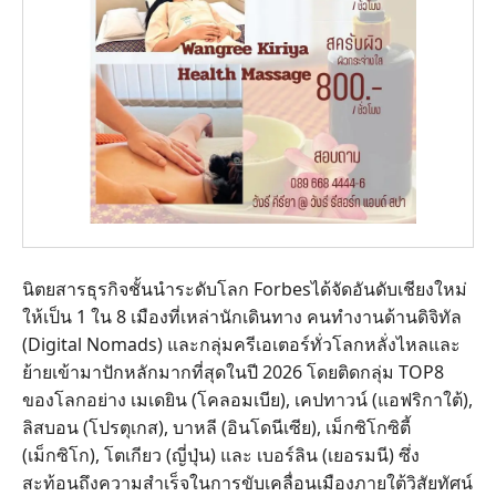
นิตยสารธุรกิจชั้นนำระดับโลก Forbesได้จัดอันดับเชียงใหม่
ให้เป็น 1 ใน 8 เมืองที่เหล่านักเดินทาง คนทำงานด้านดิจิทัล
(Digital Nomads) และกลุ่มครีเอเตอร์ทั่วโลกหลั่งไหลและ
ย้ายเข้ามาปักหลักมากที่สุดในปี 2026 โดยติดกลุ่ม TOP8
ของโลกอย่าง เมเดยิน (โคลอมเบีย), เคปทาวน์ (แอฟริกาใต้),
ลิสบอน (โปรตุเกส), บาหลี (อินโดนีเซีย), เม็กซิโกซิตี้
(เม็กซิโก), โตเกียว (ญี่ปุ่น) และ เบอร์ลิน (เยอรมนี) ซึ่ง
สะท้อนถึงความสำเร็จในการขับเคลื่อนเมืองภายใต้วิสัยทัศน์