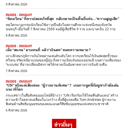
9 สิงหาคม 2026
INSIDE - INSIGHT
“ห้องเรียน” ที่ควรปลอดภัยที่สุด กลับกลายเป็นพื้นที่แห่ง…“ความสูญเสีย”
หตุโศกนาฏกรรมนักเรียนใช้อาวุธปืนยิงในสถานศึกษาแห่งหนึ่งของจังหวัด
นนทบุรี เมื่อวันที่ 7 สิงหาคม 2569 จนมีผู้เสียชีวิต 9 ราย และบาดเจ็บ 22 ราย
8 สิงหาคม 2026
INSIDE - INSIGHT
เมื่อ “สแกน” มาแทนที่ แล้ว“เงินสด” หมดความหมาย ?
เจาะลึกสมรภูมิการเงินไทยผ่านเลนส์ระดับโลก จากบทเรียนไร้เงินสดสุดขั้วของ
สวีเดน จริตเหนียวแน่นของญี่ปุ่น ถึงความเงียบงันของเยอรมนี บนความเสี่ยงของ
‘ระบบล่ม’ ที่อาจเปลี่ยนอิสรภาพให้กลายเป็นอัมพาตทางการเงินข้ามคืน
7 สิงหาคม 2026
INSIDE - INSIGHT
“UN” หรือแค่เสียงของ “ผู้รายงานพิเศษ“ ? เกมการทูตที่กัมพูชากำลังเล่น
บนเวทีโลก
กระแสข่าวในสื่อสังคมออนไลน์ที่อ้างว่า “UN เรียกร้องให้ไทยคืนดินแดน” สร้าง
ความเข้าใจคลาดเคลื่อนในวงกว้าง ทั้งที่ผู้แถลงคือ Tom Andrews ผู้รายงาน
พิเศษด้านสิทธิมนุษยชนของคณะมนตรีสิทธิมนุษยชนแห่งสหประชาชาติ
6 สิงหาคม 2026
ข่าวอื่นๆ