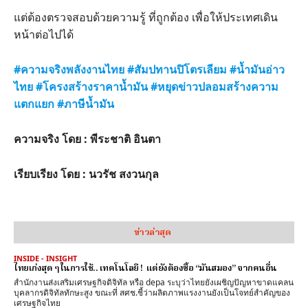
แต่ต้องตรวจสอบด้วยความรู้ ที่ถูกต้อง เพื่อให้ประเทศเดิน
หน้าต่อไปได้
#ความจริงพลังงานไทย #สัมปทานปิโตรเลียม #น้ำมันอ่าว
ไทย #โครงสร้างราคาน้ำมัน #หยุดข่าวปลอมสร้างความ
แตกแยก #ภาษีน้ำมัน
ความจริง โดย : พีระชาติ อินตา
เรียบเรียง โดย : นวรัช สงวนกุล
ข่าวล่าสุด
INSIDE - INSIGHT
ไทยเก่งสุด ๆ ในการใช้.. เทคโนโลยี ! แต่ยังต้องซื้อ “มันสมอง” จากคนอื่น
สำนักงานส่งเสริมเศรษฐกิจดิจิทัล หรือ depa ระบุว่าไทยยังเผชิญปัญหาขาดแคลน
บุคลากรดิจิทัลทักษะสูง ขณะที่ สศช.ชี้ว่าผลิตภาพแรงงานยังเป็นโจทย์สำคัญของ
เศรษฐกิจไทย