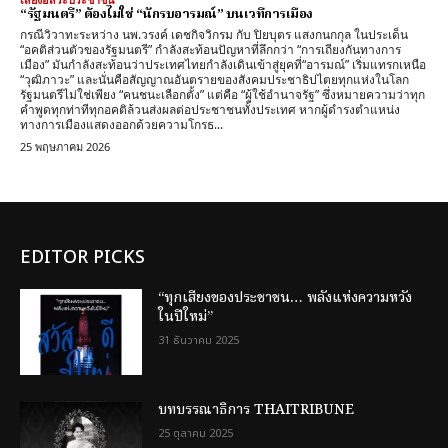
“รัฐมนตรี” ต้องไม่ใช่ “นักรบอารมณ์” บนเวทีการเมือง
กรณีวิวาทะระหว่าง นพ.วรงค์ เดชกิจวิกรม กับ ปิยบุตร แสงกนกกุล ในประเด็น
“อคติส่วนตัวของรัฐมนตรี” กำลังสะท้อนปัญหาที่ลึกกว่า “การเถียงกันทางการ
เมือง” มันกำลังสะท้อนว่าประเทศไทยกำลังเดินเข้าสู่ยุคที่“อารมณ์” เริ่มแทรกเหนือ
“วุฒิภาวะ” และนั่นคือสัญญาณอันตรายของสังคมประชาธิปไตยทุกแห่งในโลก
รัฐมนตรีไม่ใช่เพียง “คนชนะเลือกตั้ง” แต่คือ “ผู้ใช้อำนาจรัฐ” ซึ่งหมายความว่าทุก
คำพูดทุกท่าทีทุกอคติล้วนส่งผลต่อประชาชนทั้งประเทศ หากผู้ดำรงตำแหน่ง
ทางการเมืองแสดงออกด้วยความโกรธ...
25 พฤษภาคม 2026
EDITOR PICKS
“ทุกเสียงของประชาชน… พลังแห่งความหวัง
ในปีใหม่”
31 ธันวาคม 2025
บทบรรณาธิการ THAITRIBUNE
25 ตุลาคม 2025