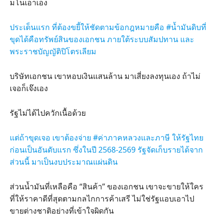
มโนเอาเอง
ประเด็นแรก ที่ต้องขยี้ให้ชัดตามข้อกฎหมายคือ #น้ำมันดิบที่
ขุดได้คือทรัพย์สินของเอกชน ภายใต้ระบบสัมปทาน และ
พระราชบัญญัติปิโตรเลียม
บริษัทเอกชน เขาหอบเงินแสนล้าน มาเสี่ยงลงทุนเอง ถ้าไม่
เจอก็เจ๊งเอง
รัฐไม่ได้ไปควักเนื้อด้วย
แต่ถ้าขุดเจอ เขาต้องจ่าย #ค่าภาคหลวงและภาษี ให้รัฐไทย
ก่อนเป็นอันดับแรก ซึ่งในปี 2568-2569 รัฐจัดเก็บรายได้จาก
ส่วนนี้ มาเป็นงบประมาณแผ่นดิน
ส่วนน้ำมันที่เหลือคือ “สินค้า” ของเอกชน เขาจะขายให้ใคร
ที่ให้ราคาดีที่สุดตามกลไกการค้าเสรี ไม่ใช่รัฐแอบเอาไป
ขายต่างชาติอย่างที่เข้าใจผิดกัน