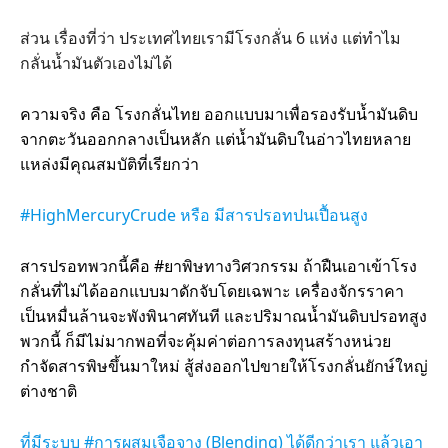
ส่วน เรื่องที่ว่า ประเทศไทยเรามีโรงกลั่น 6 แห่ง แต่ทำไม
กลั่นน้ำมันตัวเองไม่ได้
ความจริง คือ โรงกลั่นไทย ออกแบบมาเพื่อรองรับน้ำมันดิบ
จากตะวันออกกลางเป็นหลัก แต่น้ำมันดิบในอ่าวไทยหลาย
แหล่งมีคุณสมบัติที่เรียกว่า
#HighMercuryCrude หรือ มีสารปรอทปนเปื้อนสูง
สารปรอทพวกนี้คือ #ยาพิษทางวิศวกรรม ถ้าฝืนเอาเข้าโรง
กลั่นที่ไม่ได้ออกแบบมาดักจับโดยเฉพาะ เครื่องจักรราคา
เป็นหมื่นล้านจะพังพินาศทันที และปริมาณน้ำมันดิบปรอทสูง
พวกนี้ ก็มีไม่มากพอที่จะคุ้มค่าต่อการลงทุนสร้างหน่วย
กำจัดสารพิษขึ้นมาใหม่ สู้ส่งออกไปขายให้โรงกลั่นยักษ์ใหญ่
ต่างชาติ
ที่มีระบบ #การผสมเจือจาง (Blending) ได้ดีกว่าเรา แล้วเอา