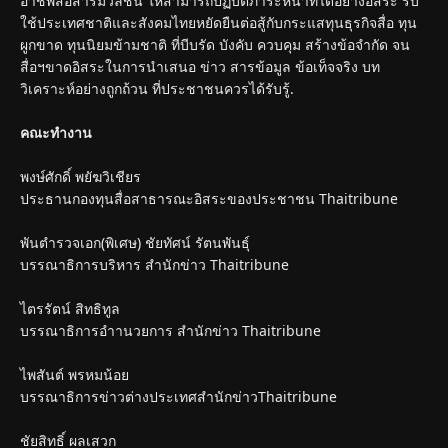
อาชีพสื่อสารมวลชน ให้สามารถปฏิบัติภาระหน้าที่ได้อย่างอิสระ รับ
ใช้ประเทศชาติและสังคมไทยหยัดยืนต่อสู้กับกระแสทุนธุรกิจสื่อ ทุน
ผูกขาด ทุนนิยมข้ามชาติ ที่บีบรัด บังคับ ควบคุม สร้างข้อจำกัด จน
สื่อฯขาดอิสระในการนำเสนอ ข่าว สารข้อมูล ข้อเท็จจริง บท
วิเคราะห์อย่างถูกถ้วน ที่ประชาชนควรได้รับรู้.
คณะทำงาน
พงษ์ศักดิ์ พยัฆวิเชียร
ประธานกองทุนสื่อสาธารณะอิสระของประชาชน Thaitribune
พันตำรวจเอก(พิเศษ) ชัยทัศน์ รัตนพันธุ์
บรรณาธิการบริหาร สำนักข่าว Thaitribune
ไตรรัตน์ สิทธิทูล
บรรณาธิการอำานวยการ สำนักข่าว Thaitribune
ไพสันต์ พรหมน้อย
บรรณาธิการข่าวต่างประเทศสำนักข่าวThaitribune
ชัยสิทธิ์ ผลเสวก