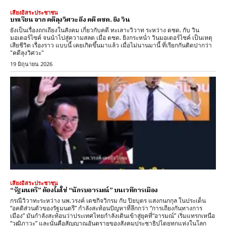
เสียงอิสระประชาชน
บทเรียน จาก คดีลุงวิศวะ ถึง คดี ตชด. ยิง วิน
ยังเป็นเรื่องถกเถียงในสังคม เกี่ยวกับคดี ทะเลาะวิวาท ระหว่าง ตชด. กับ วิน
มอเตอร์ไซค์ จนนำไปสู่ความสลด เมื่อ ตชด. ยิงกระหน่ำ วินมอเตอร์ไซค์ เป็นเหตุ
เสียชีวิต เรื่องราว แบบนี้ เคยเกิดขึ้นมาแล้ว เมื่อไม่นานมานี้ ที่เรียกกันติดปากว่า
"คดีลุงวิศวะ"
19 มิถุนายน 2026
เสียงอิสระประชาชน
“รัฐมนตรี” ต้องไม่ใช่ “นักรบอารมณ์” บนเวทีการเมือง
กรณีวิวาทะระหว่าง นพ.วรงค์ เดชกิจวิกรม กับ ปิยบุตร แสงกนกกุล ในประเด็น
“อคติส่วนตัวของรัฐมนตรี” กำลังสะท้อนปัญหาที่ลึกกว่า “การเถียงกันทางการ
เมือง” มันกำลังสะท้อนว่าประเทศไทยกำลังเดินเข้าสู่ยุคที่“อารมณ์” เริ่มแทรกเหนือ
“วุฒิภาวะ” และนั่นคือสัญญาณอันตรายของสังคมประชาธิปไตยทุกแห่งในโลก