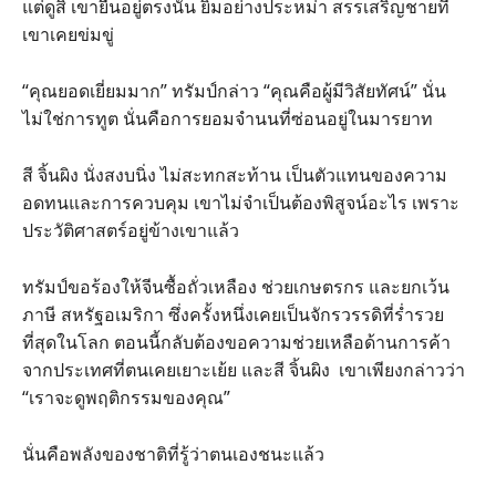
แต่ดูสิ เขายืนอยู่ตรงนั้น ยิ้มอย่างประหม่า สรรเสริญชายที่
เขาเคยข่มขู่
“คุณยอดเยี่ยมมาก” ทรัมป์กล่าว “คุณคือผู้มีวิสัยทัศน์” นั่น
ไม่ใช่การทูต นั่นคือการยอมจำนนที่ซ่อนอยู่ในมารยาท
สี จิ้นผิง นั่งสงบนิ่ง ไม่สะทกสะท้าน เป็นตัวแทนของความ
อดทนและการควบคุม เขาไม่จำเป็นต้องพิสูจน์อะไร เพราะ
ประวัติศาสตร์อยู่ข้างเขาแล้ว
ทรัมป์ขอร้องให้จีนซื้อถั่วเหลือง ช่วยเกษตรกร และยกเว้น
ภาษี สหรัฐอเมริกา ซึ่งครั้งหนึ่งเคยเป็นจักรวรรดิที่ร่ำรวย
ที่สุดในโลก ตอนนี้กลับต้องขอความช่วยเหลือด้านการค้า
จากประเทศที่ตนเคยเยาะเย้ย และสี จิ้นผิง เขาเพียงกล่าวว่า
“เราจะดูพฤติกรรมของคุณ”
นั่นคือพลังของชาติที่รู้ว่าตนเองชนะแล้ว