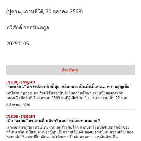
(ปูซาน, เกาหลีใต้, 30 ตุลาคม 2568)
ทวีศักดิ์ กออนันตกูล
20251105
ข่าวล่าสุด
INSIDE - INSIGHT
“ห้องเรียน” ที่ควรปลอดภัยที่สุด กลับกลายเป็นพื้นที่แห่ง…“ความสูญเสีย”
หตุโศกนาฏกรรมนักเรียนใช้อาวุธปืนยิงในสถานศึกษาแห่งหนึ่งของจังหวัด
นนทบุรี เมื่อวันที่ 7 สิงหาคม 2569 จนมีผู้เสียชีวิต 9 ราย และบาดเจ็บ 22 ราย
8 สิงหาคม 2026
INSIDE - INSIGHT
เมื่อ “สแกน” มาแทนที่ แล้ว“เงินสด” หมดความหมาย ?
เจาะลึกสมรภูมิการเงินไทยผ่านเลนส์ระดับโลก จากบทเรียนไร้เงินสดสุดขั้วของ
สวีเดน จริตเหนียวแน่นของญี่ปุ่น ถึงความเงียบงันของเยอรมนี บนความเสี่ยงของ
‘ระบบล่ม’ ที่อาจเปลี่ยนอิสรภาพให้กลายเป็นอัมพาตทางการเงินข้ามคืน