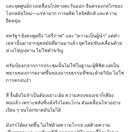
และจุดศูนย์ถ่วงเคลื่อนไปทางตะวันออก จีนครองกลไกของ
โลกสมัยใหม่—แร่หายาก การผลิต โลจิสติกส์ และความ
ยืดหยุ่น
สหรัฐฯ ยังคงพูดถึง “เสรีภาพ” และ “ความเป็นผู้นำ” แต่คำ
เหล่านั้นมาจากยุคสมัยที่ผ่านมาแล้ว ยุคใหม่ขับเคลื่อนด้วย
ห่วงโซ่อุปทาน ไม่ใช่คำขวัญ
ทรัมป์ออกจากการประชุมนั้นไม่ใช่ในฐานะผู้พิชิต แต่เป็น
พยานของการผงาดขึ้นของอารยธรรมที่ชนะด้วยวินัย ไม่ใช่
การครอบงำ
สี จิ้นผิงไม่จำเป็นต้องเยาะเย้ย ความสงบของเขาก็เพียง
พอแล้ว เพราะพลังที่แท้จริงไม่ตะโกน มันเคลื่อนไหวอย่าง
เงียบ ๆ จนโลกขาดมันไม่ได้
มังกรได้ผงาดขึ้น ไม่ใช่ด้วยความโกรธ แต่ด้วยความ