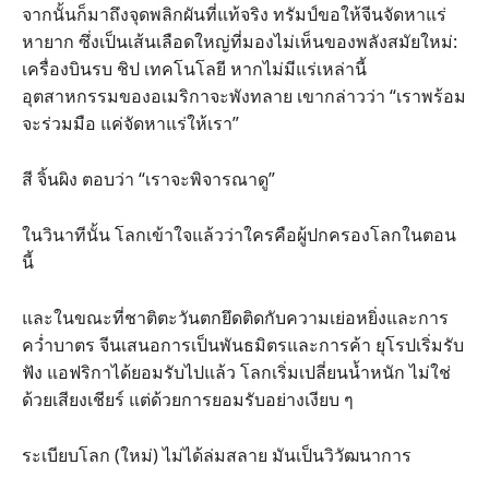
จากนั้นก็มาถึงจุดพลิกผันที่แท้จริง ทรัมป์ขอให้จีนจัดหาแร่
หายาก ซึ่งเป็นเส้นเลือดใหญ่ที่มองไม่เห็นของพลังสมัยใหม่:
เครื่องบินรบ ชิป เทคโนโลยี หากไม่มีแร่เหล่านี้
อุตสาหกรรมของอเมริกาจะพังทลาย เขากล่าวว่า “เราพร้อม
จะร่วมมือ แค่จัดหาแร่ให้เรา”
สี จิ้นผิง ตอบว่า “เราจะพิจารณาดู”
ในวินาทีนั้น โลกเข้าใจแล้วว่าใครคือผู้ปกครองโลกในตอน
นี้
และในขณะที่ชาติตะวันตกยึดติดกับความเย่อหยิ่งและการ
คว่ำบาตร จีนเสนอการเป็นพันธมิตรและการค้า ยุโรปเริ่มรับ
ฟัง แอฟริกาได้ยอมรับไปแล้ว โลกเริ่มเปลี่ยนน้ำหนัก ไม่ใช่
ด้วยเสียงเชียร์ แต่ด้วยการยอมรับอย่างเงียบ ๆ
ระเบียบโลก (ใหม่) ไม่ได้ล่มสลาย มันเป็นวิวัฒนาการ