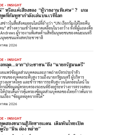
DE - INSIGHT
” หรือแค่เสียงของ “ผู้รายงานพิเศษ“ ? เกม
ทูตที่กัมพูชากำลังเล่นบนเวทีโลก
สข่าวในสื่อสังคมออนไลน์ที่อ้างว่า “UN เรียกร้องให้ไทยคืน
ดน” สร้างความเข้าใจคลาดเคลื่อนในวงกว้าง ทั้งที่ผู้แถลงคือ
Andrews ผู้รายงานพิเศษด้านสิทธิมนุษยชนของคณะมนตรี
ิมนุษยชนแห่งสหประชาชาติ
งหาคม 2026
DE - INSIGHT
มูลหลุด…จาก“ประชาชน”ถึง “นายกรัฐมนตรี”
ผยแพร่ข้อมูลส่วนบุคคลและภาพถ่ายบัตรประจำตัว
าชนของบุคคลระดับสูง รวมถึงนายกรัฐมนตรี ผู้บริหาร
รวงมหาดไทย และข้าราชการระดับสูง บนโลกออนไลน์ ใน
ที่กรณีข้อมูลผู้ครอบครองรถยนต์ยังอยู่ระหว่างการตรวจสอบ
ำให้ประเด็นการคุ้มครองข้อมูลส่วนบุคคลของไทยก้าวพ้นจาก
มเรื่อง “ข้อมูลหลุดจากที่ใด”
งหาคม 2026
DE - INSIGHT
ทูตสองขนานสู้ภัยชายแดน เดิมพันไทยเปิด
ูรับ “มิน อ่อง หล่าย”