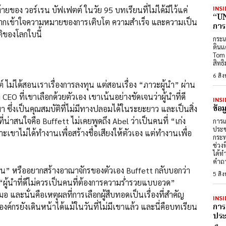
INSI
้ายของ วอร์เรน บัฟเฟตต์ ในวัย 95 บทเรียนที่ไม่ได้มีไว้แค่
“UN
ยากเข้าใจความหมายของการเติบโต ความสำเร็จ และความเป็น
การ
ิของโลกใบนี้
กระแ
ดินแ
Tom 
สิทธ
6 สิ
ม่ได้สอนเราเรื่องการลงทุน แต่สอนเรื่อง “ภาวะผู้นำ” ผ่าน
CEO ที่เขาเลือกด้วยตัวเอง เขาเน้นอย่างชัดเจนว่าผู้นำที่ดี
INSI
ข้อ
า ซึ่งเป็นคุณสมบัติที่ไม่มีทางปลอมได้ในระยะยาว และเป็นสิ่ง
งที่น่าสนใจคือ Buffett ไม่เคยพูดถึง Abel ว่าเป็นคนที่ “เก่ง
การเ
ประช
าะเขาไม่ได้ทำงานเพื่อสร้างชื่อเสียงให้ตัวเอง แต่ทำงานเพื่อ
กระท
ช่วง
ได้ท
คำถา
เด่น” หรืออยากสร้างอาณาจักรของตัวเอง Buffett กลับบอกว่า
5 สิ
า “ผู้นำที่ดีไม่ควรเป็นคนที่ต้องการความร่ำรวยแบบอวด”
 และนั่นคือเหตุผลที่การเลือกผู้สืบทอดเป็นเรื่องที่สำคัญ
INSI
การ
องค์กรยังเดินหน้าได้แม้ในวันที่ไม่มีเขาแล้ว และนี่คือบทเรียน
ประต