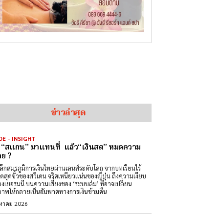
ข่าวล่าสุด
DE - INSIGHT
่อ “สแกน” มาแทนที่ แล้ว“เงินสด” หมดความ
ย ?
ลึกสมรภูมิการเงินไทยผ่านเลนส์ระดับโลก จากบทเรียนไร้
สดสุดขั้วของสวีเดน จริตเหนียวแน่นของญี่ปุ่น ถึงความเงียบ
องเยอรมนี บนความเสี่ยงของ ‘ระบบล่ม’ ที่อาจเปลี่ยน
ภาพให้กลายเป็นอัมพาตทางการเงินข้ามคืน
งหาคม 2026