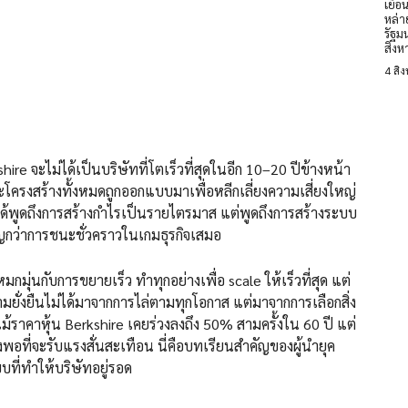
เยือ
หล่า
รัฐม
สิงห
4 สิ
hire จะไม่ได้เป็นบริษัทที่โตเร็วที่สุดในอีก 10–20 ปีข้างหน้า
พราะโครงสร้างทั้งหมดถูกออกแบบมาเพื่อหลีกเลี่ยงความเสี่ยงใหญ่
ม่ได้พูดถึงการสร้างกำไรเป็นรายไตรมาส แต่พูดถึงการสร้างระบบ
คัญกว่าการชนะชั่วคราวในเกมธุรกิจเสมอ
หมกมุ่นกับการขยายเร็ว ทำทุกอย่างเพื่อ scale ให้เร็วที่สุด แต่
ความยั่งยืนไม่ได้มาจากการไล่ตามทุกโอกาส แต่มาจากการเลือกสิ่ง
แม้ราคาหุ้น Berkshire เคยร่วงลงถึง 50% สามครั้งใน 60 ปี แต่
งพอที่จะรับแรงสั่นสะเทือน นี่คือบทเรียนสำคัญของผู้นำยุค
บที่ทำให้บริษัทอยู่รอด