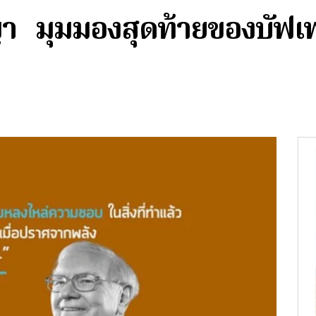
ัญญา มุมมองสุดท้ายของบัฟเ