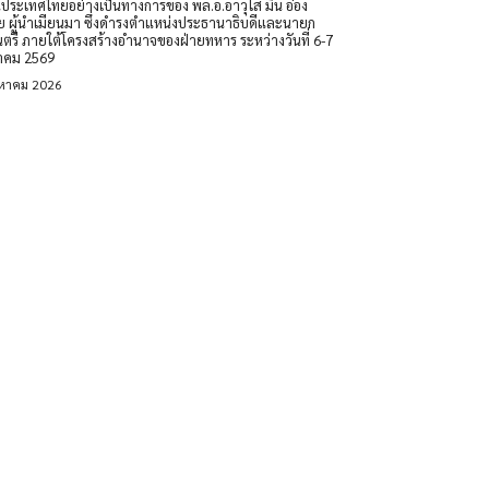
นประเทศไทยอย่างเป็นทางการของ พล.อ.อาวุโส มิน อ่อง
ย ผู้นำเมียนมา ซึ่งดำรงตำแหน่งประธานาธิบดีและนายก
นตรี ภายใต้โครงสร้างอำนาจของฝ่ายทหาร ระหว่างวันที่ 6-7
าคม 2569
งหาคม 2026