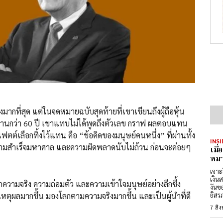
มากที่สุด แต่ในจดหมายฉบับสุดท้ายที่เขาเขียนถึงผู้ถือหุ้น
นานกว่า 60 ปี เขาแทบไม่ได้พูดถึงตัวเลข กราฟ ผลตอบแทน
เฟตต์เลือกทิ้งไว้แทน คือ “ข้อคิดของมนุษย์คนหนึ่ง” ที่ผ่านทั้ง
INSI
วามสำเร็จมหาศาล และความผิดพลาดนับไม่ถ้วน ก่อนจะค่อยๆ
เมื
หมา
เจาะ
เงิน
กความจริง ความถ่อมตัว และความเข้าใจมนุษย์อย่างลึกซึ้ง
งันข
เหตุผลมากขึ้น มองโลกตามความจริงมากขึ้น และเป็นผู้นำที่ดี
อิสร
7 สิ