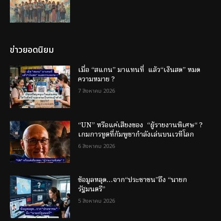
ข่าวยอดนิยม
เมื่อ “สแกน” มาแทนที่ แล้ว“เงินสด” หมด
ความหมาย ?
7 สิงหาคม 2026
“UN” หรือแค่เสียงของ “ผู้รายงานพิเศษ“ ?
เกมการทูตที่กัมพูชากำลังเล่นบนเวทีโลก
6 สิงหาคม 2026
ข้อมูลหลุด…จาก“ประชาชน”ถึง “นายก
รัฐมนตรี”
5 สิงหาคม 2026