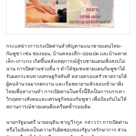
กระแสข่าวการเร่งเปิดด่านสำคัญตามแนวชายแดนไทย–
กัมพูชา เช่น ช่องจอม, บ้านคลองลึก–ปอยเปต และบ้านหาด
เล็ก–เกาะกง เกิดขึ้นหลังเหตุการณ์สู้รบชายแดนเพิ่งสงบไม่
นาน การปิดด่านช่วงสั้น ๆ ทำให้ชุมชนชายแดนกัมพูชาได้
รับผลกระทบทางเศรษฐกิจทันที หลายครอบครัวขาดรายได้
ผู้คนจำนวนมากตกงาน และเริ่มพยายามลักลอบเข้ามาฝั่ง
ไทยเพื่อหางานทำ การเปิดด่านในครั้งนี้จึงเป็นการบรรเทา
วิกฤตทางสังคมและเศรษฐกิจของกัมพูชา เพื่อป้องกันไม่ให้
สถานการณ์ชายแดนตึงเครียดซ้ำรอยเดิม
นายกรัฐมนตรี นายอนุทิน ชาญวีรกูล กล่าวว่า การเปิดด่าน
หรือไม่ยังคงเป็นความรับผิดชอบของรัฐบาลรักษาการ ส่วน