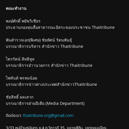
คณะทำงาน
พงษ์ศักดิ์ พยัฆวิเชียร
ประธานกองทุนสื่อสาธารณะอิสระของประชาชน Thaitribune
พันตำรวจเอก(พิเศษ) ชัยทัศน์ รัตนพันธุ์
บรรณาธิการบริหาร สำนักข่าว Thaitribune
ไตรรัตน์ สิทธิทูล
บรรณาธิการอำานวยการ สำนักข่าว Thaitribune
ไพสันต์ พรหมน้อย
บรรณาธิการข่าวต่างประเทศสำนักข่าวThaitribune
ชัยสิทธิ์ ผลเสวก
บรรณาธิการฝ่ายมีเดีย (Media Department)
ติดต่อเรา:
thaitribune.org@gmail.com
3/33 หมู่บ้านธนินทร ซ.4 ถ.วิภาวดี 35, แขวงสีกัน, เขตดอนเมือง,