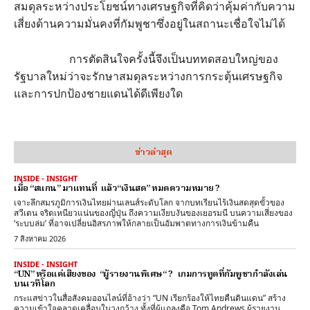
สมดุลระหว่างประโยชน์ทางเศรษฐกิจที่คิดว่าคุ้มค่ากับความ
เสี่ยงด้านความมั่นคงที่กัมพูชาซึ่งอยู่ในสถานะเชื่อใจไม่ได้
การตัดสินใจครั้งนี้จึงเป็นบททดสอบใหญ่ของ
รัฐบาลใหม่ว่าจะรักษาสมดุลระหว่างการกระตุ้นเศรษฐกิจ
และการปกป้องชายแดนได้ดีเพียงใด
ข่าวล่าสุด
INSIDE - INSIGHT
เมื่อ “สแกน” มาแทนที่ แล้ว“เงินสด” หมดความหมาย ?
เจาะลึกสมรภูมิการเงินไทยผ่านเลนส์ระดับโลก จากบทเรียนไร้เงินสดสุดขั้วของ
สวีเดน จริตเหนียวแน่นของญี่ปุ่น ถึงความเงียบงันของเยอรมนี บนความเสี่ยงของ
‘ระบบล่ม’ ที่อาจเปลี่ยนอิสรภาพให้กลายเป็นอัมพาตทางการเงินข้ามคืน
7 สิงหาคม 2026
INSIDE - INSIGHT
“UN” หรือแค่เสียงของ “ผู้รายงานพิเศษ“ ? เกมการทูตที่กัมพูชากำลังเล่น
บนเวทีโลก
กระแสข่าวในสื่อสังคมออนไลน์ที่อ้างว่า “UN เรียกร้องให้ไทยคืนดินแดน” สร้าง
ความเข้าใจคลาดเคลื่อนในวงกว้าง ทั้งที่ผู้แถลงคือ Tom Andrews ผู้รายงาน