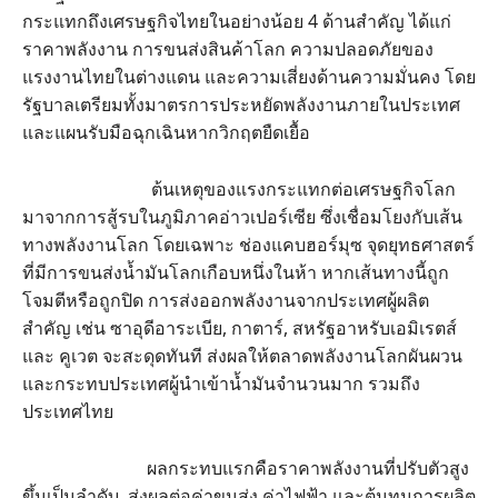
กระแทกถึงเศรษฐกิจไทยในอย่างน้อย 4 ด้านสำคัญ ได้แก่
ราคาพลังงาน การขนส่งสินค้าโลก ความปลอดภัยของ
แรงงานไทยในต่างแดน และความเสี่ยงด้านความมั่นคง โดย
รัฐบาลเตรียมทั้งมาตรการประหยัดพลังงานภายในประเทศ
และแผนรับมือฉุกเฉินหากวิกฤตยืดเยื้อ
ต้นเหตุของแรงกระแทกต่อเศรษฐกิจโลก
มาจากการสู้รบในภูมิภาคอ่าวเปอร์เซีย ซึ่งเชื่อมโยงกับเส้น
ทางพลังงานโลก โดยเฉพาะ ช่องแคบฮอร์มุซ จุดยุทธศาสตร์
ที่มีการขนส่งน้ำมันโลกเกือบหนึ่งในห้า หากเส้นทางนี้ถูก
โจมตีหรือถูกปิด การส่งออกพลังงานจากประเทศผู้ผลิต
สำคัญ เช่น ซาอุดีอาระเบีย, กาตาร์, สหรัฐอาหรับเอมิเรตส์
และ คูเวต จะสะดุดทันที ส่งผลให้ตลาดพลังงานโลกผันผวน
และกระทบประเทศผู้นำเข้าน้ำมันจำนวนมาก รวมถึง
ประเทศไทย
ผลกระทบแรกคือราคาพลังงานที่ปรับตัวสูง
ขึ้นเป็นลำดับ ส่งผลต่อค่าขนส่ง ค่าไฟฟ้า และต้นทุนการผลิต