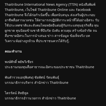
Thaitribune International News Agency (TTIN) หนังสือพิมพ์
Thaitribune, เว็บไซต์ Thaitribune Online และ Facebook
Thaitribune จึงได้ก่อกำเนิดขึ้น เพื่อสนับสนุน ส่งเสริมผู้ประกอบ
อาชีพสื่อสารมวลชน ให้สามารถปฏิบัติภาระหน้าที่ได้อย่างอิสระ รับ
ใช้ประเทศชาติและสังคมไทยหยัดยืนต่อสู้กับกระแสทุนธุรกิจสื่อ ทุน
ผูกขาด ทุนนิยมข้ามชาติ ที่บีบรัด บังคับ ควบคุม สร้างข้อจำกัด จน
สื่อฯขาดอิสระในการนำเสนอ ข่าว สารข้อมูล ข้อเท็จจริง บท
วิเคราะห์อย่างถูกถ้วน ที่ประชาชนควรได้รับรู้.
คณะทำงาน
พงษ์ศักดิ์ พยัฆวิเชียร
ประธานกองทุนสื่อสาธารณะอิสระของประชาชน Thaitribune
พันตำรวจเอก(พิเศษ) ชัยทัศน์ รัตนพันธุ์
บรรณาธิการบริหาร สำนักข่าว Thaitribune
ไตรรัตน์ สิทธิทูล
บรรณาธิการอำานวยการ สำนักข่าว Thaitribune