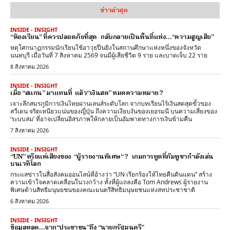
ข่าวล่าสุด
INSIDE - INSIGHT
“ห้องเรียน” ที่ควรปลอดภัยที่สุด กลับกลายเป็นพื้นที่แห่ง…“ความสูญเสีย”
หตุโศกนาฏกรรมนักเรียนใช้อาวุธปืนยิงในสถานศึกษาแห่งหนึ่งของจังหวัด
นนทบุรี เมื่อวันที่ 7 สิงหาคม 2569 จนมีผู้เสียชีวิต 9 ราย และบาดเจ็บ 22 ราย
8 สิงหาคม 2026
INSIDE - INSIGHT
เมื่อ “สแกน” มาแทนที่ แล้ว“เงินสด” หมดความหมาย ?
เจาะลึกสมรภูมิการเงินไทยผ่านเลนส์ระดับโลก จากบทเรียนไร้เงินสดสุดขั้วของ
สวีเดน จริตเหนียวแน่นของญี่ปุ่น ถึงความเงียบงันของเยอรมนี บนความเสี่ยงของ
‘ระบบล่ม’ ที่อาจเปลี่ยนอิสรภาพให้กลายเป็นอัมพาตทางการเงินข้ามคืน
7 สิงหาคม 2026
INSIDE - INSIGHT
“UN” หรือแค่เสียงของ “ผู้รายงานพิเศษ“ ? เกมการทูตที่กัมพูชากำลังเล่น
บนเวทีโลก
กระแสข่าวในสื่อสังคมออนไลน์ที่อ้างว่า “UN เรียกร้องให้ไทยคืนดินแดน” สร้าง
ความเข้าใจคลาดเคลื่อนในวงกว้าง ทั้งที่ผู้แถลงคือ Tom Andrews ผู้รายงาน
พิเศษด้านสิทธิมนุษยชนของคณะมนตรีสิทธิมนุษยชนแห่งสหประชาชาติ
6 สิงหาคม 2026
INSIDE - INSIGHT
ข้อมูลหลุด…จาก“ประชาชน”ถึง “นายกรัฐมนตรี”