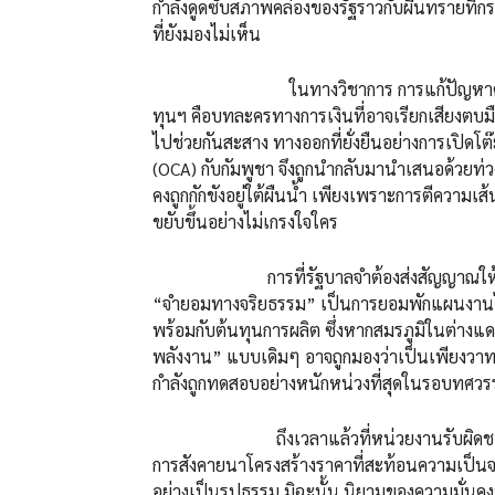
กำลังดูดซับสภาพคล่องของรัฐราวกับผืนทรายที่กร
ที่ยังมองไม่เห็น
ในทางวิชาการ การแก้ปัญหาด้วยการ “
ทุนฯ คือบทละครทางการเงินที่อาจเรียกเสียงตบมือ
ไปช่วยกันสะสาง ทางออกที่ยั่งยืนอย่างการเปิดโ
(OCA) กับกัมพูชา จึงถูกนำกลับมานำเสนอด้วยท่วง
คงถูกกักขังอยู่ใต้ผืนน้ำ เพียงเพราะการตีความเ
ขยับขึ้นอย่างไม่เกรงใจใคร
การที่รัฐบาลจำต้องส่งสัญญาณให้โรงไฟฟ้
“จำยอมทางจริยธรรม” เป็นการยอมพักแผนงานไว้
พร้อมกับต้นทุนการผลิต ซึ่งหากสมรภูมิในต่างแ
พลังงาน” แบบเดิมๆ อาจถูกมองว่าเป็นเพียงว
กำลังถูกทดสอบอย่างหนักหน่วงที่สุดในรอบทศว
ถึงเวลาแล้วที่หน่วยงานรับผิดชอบต้องก
การสังคายนาโครงสร้างราคาที่สะท้อนความเป็นจ
อย่างเป็นรูปธรรม มิฉะนั้น นิยามของความมั่นค