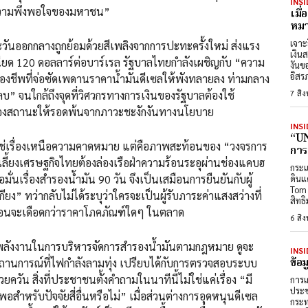
INSI
 “ความพึงพอใจของมหาชน”
เมื
หมา
เจาะ
างถูกย้อมด้วยสีเพลิงจากการปะทะครั้งใหม่ ส่งแรง
เงิน
ฉียด 120 ดอลลาร์ต่อบาร์เรล รัฐบาลไทยกำลังเผชิญกับ “ความ
งันข
อิสร
รองชีพที่จ่อซัดเพดานราคาน้ำมันดีเซลให้พังทลายลง ท่ามกลาง
7 สิ
บ” จนใกล้ถึงจุดที่วิศวกรทางการเงินของรัฐบาลต้องใช้
องสถานะให้รอดพ้นจากภาวะชะงักงันทางนโยบาย
INSI
“UN
หนือความคาดหมาย แต่คือภาพสะท้อนของ “วงจรการ
การ
่หล่อเลี้ยงเศรษฐกิจไทยต้องล่องเรือฝ่าความร้อนระอุผ่านช่องแคบฮ
กระแ
ั่นเรื่องสำรองน้ำมัน 90 วัน จึงเป็นเสมือนการยืนยันกับผู้
ดินแ
Tom 
ยง” ทว่ากลับไม่ได้ระบุว่าใครจะเป็นผู้รับภาระค่าแสงสว่างที่
สิทธ
เหมือนจะเดือดกว่าราคาโภคภัณฑ์ใดๆ ในตลาด
6 สิ
รบริหารจัดการสำรองน้ำมันตามกฎหมาย ดูจะ
INSI
ข้อ
ถานการณ์ที่ไฟกำลังลามทุ่ง เปรียบได้กับการตรวจสอบระบบ
วัน สิ่งที่ประชาชนตั้งคำถามในนาทีนี้ไม่ใช่แค่เรื่อง “มี
การเ
ประช
อพอสำหรับปัจจัยสี่อื่นหรือไม่” เมื่อส่วนต่างการอุดหนุนดีเซล
กระท