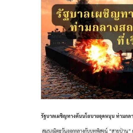
รัฐบาลเผชิญทางตันนโยบายอุดหนุน ท่ามกลางส
สมรภูมิตะวันออกกลางกับบทพิสูจน์ “สายป่าน” กอ