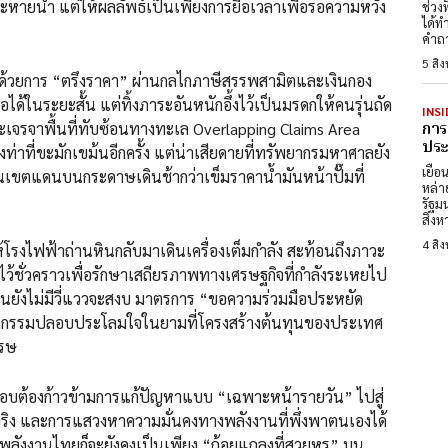
ะหายน้ำ แต่ให้ผลลัพธ์เป็นเพียงการยื้อเวลาเพื่อรอความหวัง
ช่วง
ได้ท
คำถา
5 สิ
ตรึงราคา” ผ่านกลไกภาษีสรรพสามิตและเงินกอง
ได้ในระยะสั้น แต่ทิ้งภาระอันหนักอึ้งไว้เป็นมรดกให้คนรุ่นถัด
INSI
การ
ต๊ะเจรจาพื้นที่ทับซ้อนทางทะเล Overlapping Claims Area
ประต
ท่าที่ขะมักเขม้นอีกครั้ง แต่น่าเสียดายที่ทรัพยากรมหาศาลยัง
เยือ
ส้นเขตแดนบนกระดาษเดินช้ากว่าเข็มราคาน้ำมันหน้าปั๊มที่
หล่า
รัฐม
สิงห
4 สิ
าถ่านหินกลับมาเดินเครื่องเต็มกำลัง สะท้อนถึงภาวะ
ชั่วคราวเพื่อรักษาเสถียรภาพทางเศรษฐกิจที่กำลังระเหยไป
ดนยังไม่มีวี่แววจะสงบ มาตรการ “ขอความร่วมมือประหยัด
าทกรรมปลอบประโลมใจในยามที่โครงสร้างต้นทุนของประเทศ
รรษ
้าวข้ามการแก้ปัญหาแบบ “เฉพาะหน้ารายวัน” ไปสู่
ริง และการแสวงหาความมั่นคงทางพลังงานที่พึ่งพาตนเองได้
งพลังงานไทยก็จะยังคงเป็นเพียง “ถ้อยแถลงที่สวยหรู” บน