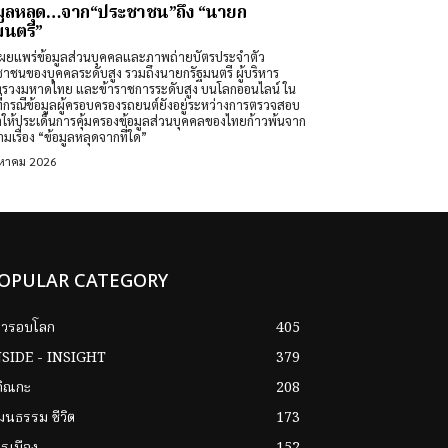
มูลหลุด…จาก“ประชาชน”ถึง “นายก
มนตรี”
ผยแพร่ข้อมูลส่วนบุคคลและภาพถ่ายบัตรประจำตัว
าชนของบุคคลระดับสูง รวมถึงนายกรัฐมนตรี ผู้บริหาร
รวงมหาดไทย และข้าราชการระดับสูง บนโลกออนไลน์ ใน
ที่กรณีข้อมูลผู้ครอบครองรถยนต์ยังอยู่ระหว่างการตรวจสอบ
ำให้ประเด็นการคุ้มครองข้อมูลส่วนบุคคลของไทยก้าวพ้นจาก
มเรื่อง “ข้อมูลหลุดจากที่ใด”
งหาคม 2026
OPULAR CATEGORY
าวรอบโลก
405
NSIDE - INSIGHT
379
กิณกะ
208
ฒนธรรม ชีวิต
173
รเมือง
152