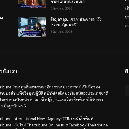
กำลังเล่นบนเวทีโลก
เส
6 สิงหาคม 2026
ข
อง
ข้อมูลหลุด…จาก“ประชาชน”ถึง
“นายกรัฐมนตรี”
ข่
5 สิงหาคม 2026
ยวกับเรา
ต
tribune "กองทุนสื่อสาธารณะอิสระของประชาชน" เป็นสื่อของ
าชนอย่างแท้จริง มุ่งปฏิบัติหน้าที่โดยยึดประโยชน์ของประเทศชาติ
ระชาชนเป็นหลัก ตามอาชีวปฏิญาณแห่งวิชาชีพที่เคยได้รับการ
องเป็นฐานันดร 5
tribune International News Agency (TTIN) หนังสือพิมพ์
tribune, เว็บไซต์ Thaitribune Online และ Facebook Thaitribune