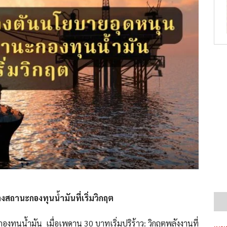
ถานะกองทุนน้ำมันที่เริ่มวิกฤต
งทุนน้ำมัน เมื่อเพดาน 30 บาทเริ่มปริร้าว: วิกฤตพลังงานที่