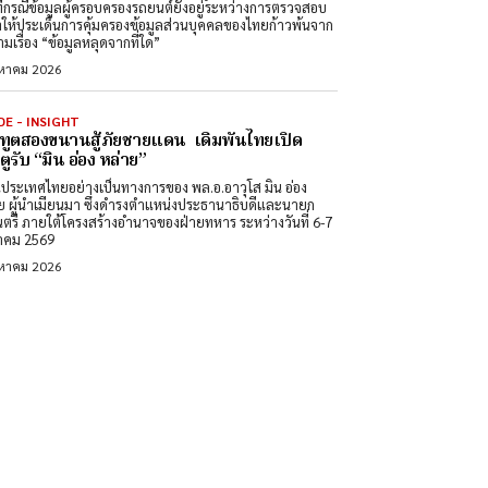
ที่กรณีข้อมูลผู้ครอบครองรถยนต์ยังอยู่ระหว่างการตรวจสอบ
ำให้ประเด็นการคุ้มครองข้อมูลส่วนบุคคลของไทยก้าวพ้นจาก
มเรื่อง “ข้อมูลหลุดจากที่ใด”
งหาคม 2026
DE - INSIGHT
ทูตสองขนานสู้ภัยชายแดน เดิมพันไทยเปิด
ูรับ “มิน อ่อง หล่าย”
นประเทศไทยอย่างเป็นทางการของ พล.อ.อาวุโส มิน อ่อง
ย ผู้นำเมียนมา ซึ่งดำรงตำแหน่งประธานาธิบดีและนายก
นตรี ภายใต้โครงสร้างอำนาจของฝ่ายทหาร ระหว่างวันที่ 6-7
าคม 2569
งหาคม 2026