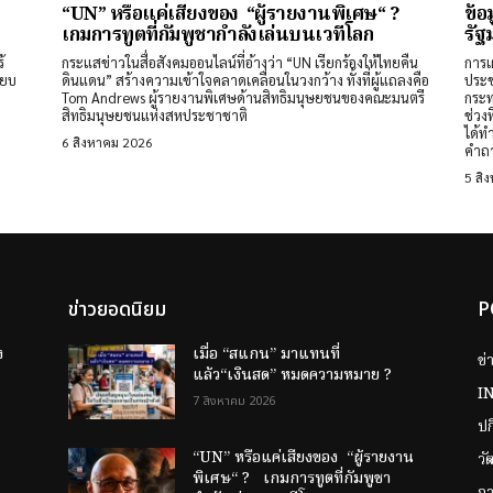
“UN” หรือแค่เสียงของ “ผู้รายงานพิเศษ“ ?
ข้อ
เกมการทูตที่กัมพูชากำลังเล่นบนเวทีโลก
รัฐ
้
กระแสข่าวในสื่อสังคมออนไลน์ที่อ้างว่า “UN เรียกร้องให้ไทยคืน
การเ
ียบ
ดินแดน” สร้างความเข้าใจคลาดเคลื่อนในวงกว้าง ทั้งที่ผู้แถลงคือ
ประช
Tom Andrews ผู้รายงานพิเศษด้านสิทธิมนุษยชนของคณะมนตรี
กระท
สิทธิมนุษยชนแห่งสหประชาชาติ
ช่วง
ได้ท
6 สิงหาคม 2026
คำถา
5 สิ
ข่าวยอดนิยม
P
ง
เมื่อ “สแกน” มาแทนที่
ข่
แล้ว“เงินสด” หมดความหมาย ?
I
7 สิงหาคม 2026
ป
“UN” หรือแค่เสียงของ “ผู้รายงาน
วั
พิเศษ“ ? เกมการทูตที่กัมพูชา
กา