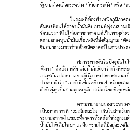
รัฐบาลต้องเลือกระหว่าง “วินัยการคลัง” หรือ
ในขณะที่ท้องฟ้าเหนือภูมิภาคตะวันออกกล
สั่นสะเทือนให้ราคาน้ำมันดิบเบรนท์พุ่งทะยานเ
ร้อนแรง” ที่ไม่ใช่สภาพอากาศ แต่เป็นพายุค่าค
สถานะกองทุนน้ำมันเชื้อเพลิงที่ส่งสัญญาณ “ติดล
จินตนาการมากกว่าหลักคณิตศาสตร์ในการประค
สภาวะทางตันในปัจจุบันไม่ใช่เรื่องเ
พึ่งพา” ที่หยั่งรากลึก เมื่อน้ำมันดิบกว่าครึ่งที
อร์มุซอันเปราะบาง การที่รัฐบาลประกาศความเชื่อม
ประสบภัยว่า “เรายังมีเชื้อเพลิงพอสำหรับจุดตะเกี
กำลังพุ่งสูงขึ้นตามอุณหภูมิการเมืองโลก ซึ่งดู
ความพยายามของกระทรวงพลังงานในกา
เป็นมาตรการที่ “ละเมียดละไม” เกินไปสำหรับส
ระบายอากาศในขณะที่อาคารทั้งหลังกำลังถูกรมด้วยค
น้ำมันให้เติมไหม” แต่คือ “รายได้ที่มีอยู่จะเหลื