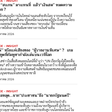
DE - INSIGHT
่อ “สแกน” มาแทนที่ แล้ว“เงินสด” หมดความ
ย ?
ลึกสมรภูมิการเงินไทยผ่านเลนส์ระดับโลก จากบทเรียนไร้
สดสุดขั้วของสวีเดน จริตเหนียวแน่นของญี่ปุ่น ถึงความเงียบ
องเยอรมนี บนความเสี่ยงของ ‘ระบบล่ม’ ที่อาจเปลี่ยน
ภาพให้กลายเป็นอัมพาตทางการเงินข้ามคืน
งหาคม 2026
DE - INSIGHT
” หรือแค่เสียงของ “ผู้รายงานพิเศษ“ ? เกม
ทูตที่กัมพูชากำลังเล่นบนเวทีโลก
สข่าวในสื่อสังคมออนไลน์ที่อ้างว่า “UN เรียกร้องให้ไทยคืน
ดน” สร้างความเข้าใจคลาดเคลื่อนในวงกว้าง ทั้งที่ผู้แถลงคือ
Andrews ผู้รายงานพิเศษด้านสิทธิมนุษยชนของคณะมนตรี
ิมนุษยชนแห่งสหประชาชาติ
งหาคม 2026
DE - INSIGHT
มูลหลุด…จาก“ประชาชน”ถึง “นายกรัฐมนตรี”
ผยแพร่ข้อมูลส่วนบุคคลและภาพถ่ายบัตรประจำตัว
าชนของบุคคลระดับสูง รวมถึงนายกรัฐมนตรี ผู้บริหาร
รวงมหาดไทย และข้าราชการระดับสูง บนโลกออนไลน์ ใน