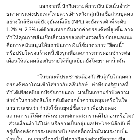
นอกจากนี้ นักวิเคราะห์การเงิน ยังเน้นย้ำว่า
ธนาคารแห่งประเทศไทยควรเฝ้าระวังกลุ่มสินเชื่อส่วนบุคคล
อย่างใกล้ชิด แม้ปัจจุบันหนี้เสีย (NPL) จะยังทรงตัวที่ระดับ
1.2% ฃ- 2.3% แต่ด้วยแรงกดดันจากค่าครองชีพที่สูงขึ้น อาจ
ทำให้คุณภาพสินเชื่อเสื่อมถอยลงอย่างรวดเร็ว ข้อเสนอแนะ
คือการสนับสนุนให้สถาบันการเงินใช้มาตรการ “ยืดหนี้”
หรือปรับโครงสร้างหนี้เชิงรุกเพื่อลดภาระการผ่อนชำระต่อ
เดือนให้สอดคล้องกับรายได้ที่ถูกเบียดบังโดยราคาน้ำมัน
“ในขณะที่ประชาชนต้องกัดฟันสู้กับวิกฤตค่า
ครองชีพถาโถมเข้าใส่ราวกับคลื่นยักษ์ ท่าทีของรัฐบาลที่
ทำได้เพียงหยิบยกปัจจัยภายนอก มาเป็นเกราะกำบังความ
ล่าช้าในการตัดสินใจ กลับยิ่งตอกย้ำความคลุมเครือในใจ
สาธารณชนว่า กำลังใช้กลยุทธ์ซื้อเวลา เพื่อประคอง
สถานการณ์ให้ผ่านพ้นช่วงเทศกาลสงกรานต์ไปก่อนหรือไม่?
ส่วนเงื่อนงำ ไอ้โม่ง หรืออาจเป็นกลุ่มผลประโยชน์ลึกลับที่
อยู่เบื้องหลังการระเหยหายไปของสต็อกน้ำมันจนระบบปั่น
ป่วนนั้น… ณ เวลานี้อาจไม่ใช่ภารกิจเร่งด่วนที่ควรจะเสีย