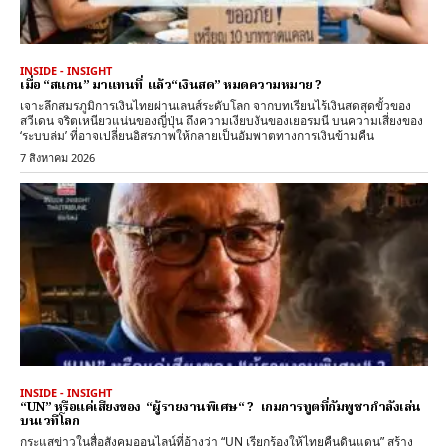
INSIDE - INSIGHT
เมื่อ “สแกน” มาแทนที่ แล้ว“เงินสด” หมดความหมาย ?
เจาะลึกสมรภูมิการเงินไทยผ่านเลนส์ระดับโลก จากบทเรียนไร้เงินสดสุดขั้วของ
สวีเดน จริตเหนียวแน่นของญี่ปุ่น ถึงความเงียบงันของเยอรมนี บนความเสี่ยงของ
‘ระบบล่ม’ ที่อาจเปลี่ยนอิสรภาพให้กลายเป็นอัมพาตทางการเงินข้ามคืน
7 สิงหาคม 2026
INSIDE - INSIGHT
“UN” หรือแค่เสียงของ “ผู้รายงานพิเศษ“ ? เกมการทูตที่กัมพูชากำลังเล่น
บนเวทีโลก
กระแสข่าวในสื่อสังคมออนไลน์ที่อ้างว่า “UN เรียกร้องให้ไทยคืนดินแดน” สร้าง