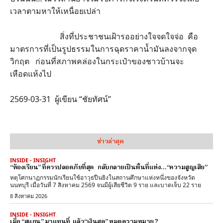
เวลาตามหาให้เหนื่อยเปล่า
สิ่งที่ประชาชนเฝ้ารออย่างใจจดใจจ่อ คือ
มาตรการที่เป็นรูปธรรมในการฉุดราคาน้ำมันลงจากจุด
วิกฤต ก่อนที่สภาพคล่องในกระเป๋าของชาวบ้านจะ
เหือดแห้งไป
2569-03-31 ผู้เขียน “ชัยทัศน์”
ข่าวล่าสุด
INSIDE - INSIGHT
“ห้องเรียน” ที่ควรปลอดภัยที่สุด กลับกลายเป็นพื้นที่แห่ง…“ความสูญเสีย”
หตุโศกนาฏกรรมนักเรียนใช้อาวุธปืนยิงในสถานศึกษาแห่งหนึ่งของจังหวัด
นนทบุรี เมื่อวันที่ 7 สิงหาคม 2569 จนมีผู้เสียชีวิต 9 ราย และบาดเจ็บ 22 ราย
8 สิงหาคม 2026
INSIDE - INSIGHT
เมื่อ “สแกน” มาแทนที่ แล้ว“เงินสด” หมดความหมาย ?