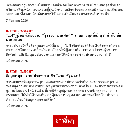
เจาะลึกสมรภูมิการเงินไทยผ่านเลนส์ระดับโลก จากบทเรียนไร้เงินสดสุดขั้วของ
สวีเดน จริตเหนียวแน่นของญี่ปุ่น ถึงความเงียบงันของเยอรมนี บนความเสี่ยงของ
‘ระบบล่ม’ ที่อาจเปลี่ยนอิสรภาพให้กลายเป็นอัมพาตทางการเงินข้ามคืน
7 สิงหาคม 2026
INSIDE - INSIGHT
“UN” หรือแค่เสียงของ “ผู้รายงานพิเศษ“ ? เกมการทูตที่กัมพูชากำลังเล่น
บนเวทีโลก
กระแสข่าวในสื่อสังคมออนไลน์ที่อ้างว่า “UN เรียกร้องให้ไทยคืนดินแดน” สร้าง
ความเข้าใจคลาดเคลื่อนในวงกว้าง ทั้งที่ผู้แถลงคือ Tom Andrews ผู้รายงาน
พิเศษด้านสิทธิมนุษยชนของคณะมนตรีสิทธิมนุษยชนแห่งสหประชาชาติ
6 สิงหาคม 2026
INSIDE - INSIGHT
ข้อมูลหลุด…จาก“ประชาชน”ถึง “นายกรัฐมนตรี”
การเผยแพร่ข้อมูลส่วนบุคคลและภาพถ่ายบัตรประจำตัวประชาชนของบุคคล
ระดับสูง รวมถึงนายกรัฐมนตรี ผู้บริหารกระทรวงมหาดไทย และข้าราชการระดับ
สูง บนโลกออนไลน์ ในช่วงที่กรณีข้อมูลผู้ครอบครองรถยนต์ยังอยู่ระหว่างการ
ตรวจสอบ ได้ทำให้ประเด็นการคุ้มครองข้อมูลส่วนบุคคลของไทยก้าวพ้นจาก
คำถามเรื่อง “ข้อมูลหลุดจากที่ใด”
5 สิงหาคม 2026
ข่าวอื่นๆ