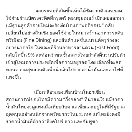
ผลกระทบที่เกิดขึ้นเห็นได้ชัดจากตัวเลขยอด
ใช้จ่ายผ่านบัตรเครดิตที่กรุงศรี คอนซูมเมอร์ เปิดเผยออกมา
แม้ฐานลูกค้ารายใหม่จะยังเติบโตแต่ “พฤติกรรม” กลับ
เปลี่ยนไปอย่างสิ้นเชิง ยอดใช้จ่ายในหมวดร้านอาหารระดับ
พรีเมียม (Fine Dining) และสินค้าแฟชั่นแบรนด์หรูร่วงลง
อย่างน่าตกใจ ในขณะที่ร้านอาหารจานด่วน (Fast Food)
กลับโตขึ้น 9% สะท้อนว่าชนชั้นกลางไทยกำลังดิ้นรนปรับตัว
เข้าสู่โหมดการประหยัดเพื่อความอยู่รอด โดยเลือกที่จะลด
ทอนความสุขส่วนตัวเพื่อนำเงินไปจ่ายค่าน้ำมันและค่าไฟที่
แพงขึ้น
เมื่อเหลียวมองเพื่อนบ้านในอาเซียน
สถานการณ์ของไทยมีความ “กึ่งกลาง” ที่น่าสนใจ แม้ราคา
น้ำมันไทยจะดูแพงเมื่อเทียบกับมาเลเซียและบรูไนที่มีรัฐบาล
อุดหนุนอย่างหนักจากทรัพยากรในประเทศ แต่ไทยยังคงมี
ราคาน้ำมันที่ต่ำกว่าสิงคโปร์ ลาว และกัมพูชา