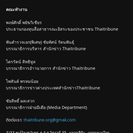
คณะทำงาน
พงษ์ศักดิ์ พยัฆวิเชียร
ประธานกองทุนสื่อสาธารณะอิสระของประชาชน Thaitribune
พันตำรวจเอก(พิเศษ) ชัยทัศน์ รัตนพันธุ์
บรรณาธิการบริหาร สำนักข่าว Thaitribune
ไตรรัตน์ สิทธิทูล
บรรณาธิการอำานวยการ สำนักข่าว Thaitribune
ไพสันต์ พรหมน้อย
บรรณาธิการข่าวต่างประเทศสำนักข่าวThaitribune
ชัยสิทธิ์ ผลเสวก
บรรณาธิการฝ่ายมีเดีย (Media Department)
ติดต่อเรา:
thaitribune.org@gmail.com
3/33 หมู่บ้านธนินทร ซ.4 ถ.วิภาวดี 35, แขวงสีกัน, เขตดอนเมือง,