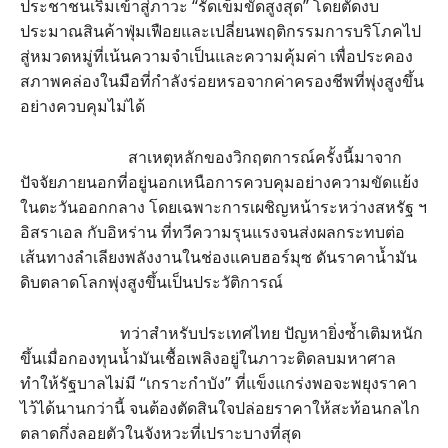
ประชาชนเริ่มเข้าสู่ภาวะ “รัดเข็มขัดสูงสุด” โดยตัดงบ
ประมาณสินค้าฟุ่มเฟือยและเปลี่ยนพฤติกรรมการบริโภคไป
สู่หมวดหมู่ที่เน้นความจำเป็นและความคุ้มค่า เพื่อประคอง
สภาพคล่องในมือที่กำลังร่อยหรอจากค่าครองชีพที่พุ่งสูงขึ้น
อย่างควบคุมไม่ได้
สาเหตุหลักของวิกฤตการณ์ครั้งนี้มาจาก
ปัจจัยภายนอกที่อยู่นอกเหนือการควบคุมอย่างความขัดแย้ง
ในตะวันออกกลาง โดยเฉพาะการเผชิญหน้าระหว่างสหรัฐ ฯ
อิสราเอล กับอิหร่าน ที่ทวีความรุนแรงจนส่งผลกระทบต่อ
เส้นทางลำเลียงพลังงานในช่องแคบฮอร์มุซ ดันราคาน้ำมัน
ดิบตลาดโลกพุ่งสูงขึ้นเป็นประวัติการณ์
ทว่าสำหรับประเทศไทย ปัญหายิ่งซ้ำเติมหนัก
ขึ้นเมื่อกองทุนน้ำมันเชื้อเพลิงอยู่ในภาวะติดลบมหาศาล
ทำให้รัฐบาลไม่มี “เกราะกำบัง” ที่แข็งแกร่งพอจะพยุงราคา
ไว้ได้นานกว่านี้ จนต้องตัดสินใจปล่อยราคาให้สะท้อนกลไก
ตลาดกึ่งลอยตัวในจังหวะที่เปราะบางที่สุด