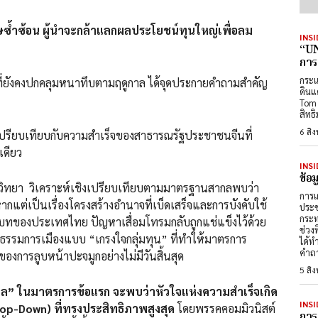
ิษซ้ำซ้อน ผู้นำจะกล้าแลกผลประโยชน์ทุนใหญ่เพื่อลม
INSI
“UN
การ
กระแ
กคลุมหนาทึบตามฤดูกาล ได้จุดประกายคำถามสำคัญ
ดินแ
Tom 
สิทธ
6 สิ
เปรียบเทียบกับความสำเร็จของสาธารณรัฐประชาชนจีนที่
เดียว
INSI
ข้อ
ิเคราะห์เชิงเปรียบเทียบตามมาตรฐานสากลพบว่า
การเ
หากแต่เป็นเรื่องโครงสร้างอำนาจที่เบ็ดเสร็จและการบังคับใช้
ประช
กระท
ริบทของประเทศไทย ปัญหาเสื่อมโทรมกลับถูกแช่แข็งไว้ด้วย
ช่วง
ธรรมการเมืองแบบ “เกรงใจกลุ่มทุน” ที่ทำให้มาตรการ
ได้ท
คำถา
การลูบหน้าปะจมูกอย่างไม่มีวันสิ้นสุด
5 สิ
ล” ในมาตรการข้อแรก จะพบว่าหัวใจแห่งความสำเร็จเกิด
INSI
p-Down) ที่ทรงประสิทธิภาพสูงสุด
โดยพรรคคอมมิวนิสต์
การ