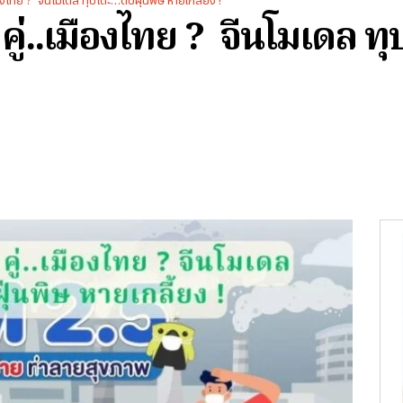
องไทย ? จีนโมเดล ทุบโต๊ะ…ดับฝุ่นพิษ หายเกลี้ยง !
คู่..เมืองไทย ? จีนโมเดล ทุ