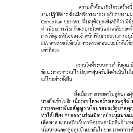
ความซ้ำซ้อนเชิงโครงสร้างนี้ สะท้อนใ
งานปฏิบัติการ ซึ่งเมื่อพิจารณาควบคู่กับรา
Corruption ของ กกร. ที่ระบุข้อมูลเชิงสถิติว่า 
ทำเนียบการเรียกรับผลประโยชน์แฝงเฉลี่ยต่อครั้ง
การใช้ดุลยพินิจของเจ้าหน้าที่ในกระบวนการอนุ
EIA อาจส่งผลให้กลไกการตรวจสอบและบังคับใ
เท่าที่ควร
ตราบใดที่ระบบการกำกับดูแลยังติดหล่มอย
ซ้อน มาตรการแก้ไขปัญหาฝุ่นควันจึงดำเนินไปได
แก้ไขอย่างยั่งยืน
ยิ่งเมื่อกวาดสายตาไปดูต้นตอฝุ่นภาคก
บาดลึกเข้าไปอีก เนื่องจาก
โครงสร้างเศรษฐกิจไทย
การเกษตรพันธสัญญา นโยบายของรัฐบาลทุกยุค
ทำได้เพียง “ขอความร่วมมือ” อย่างนุ่มนว
เด็ดขาด
แบนหรือเก็บภาษีสรรพสามิตสินค้าเกษต
นโยบายและกลุ่มทุนยังแยกกันไม่ขาด มาตรการหั