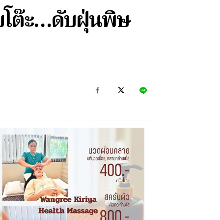
บโต๊ะ…ดับฝุ่นพิษ