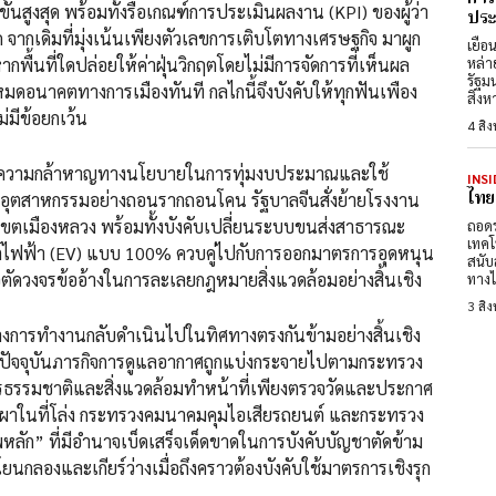
นสูงสุด พร้อมทั้งรื้อเกณฑ์การประเมินผลงาน (KPI) ของผู้ว่า
ประต
ากเดิมที่มุ่งเน้นเพียงตัวเลขการเติบโตทางเศรษฐกิจ มาผูก
เยือ
กพื้นที่ใดปล่อยให้ค่าฝุ่นวิกฤตโดยไม่มีการจัดการที่เห็นผล
หล่า
รัฐม
รือหมดอนาคตทางการเมืองทันที กลไกนี้จึงบังคับให้ทุกฟันเพือง
สิงห
่มีข้อยกเว้น
4 สิ
ล้าหาญทางนโยบายในการทุ่มงบประมาณและใช้
INSI
ไทย
และอุตสาหกรรมอย่างถอนรากถอนโคน รัฐบาลจีนสั่งย้ายโรงงาน
ตเมืองหลวง พร้อมทั้งบังคับเปลี่ยนระบบขนส่งสาธารณะ
ถอดร
เทคโ
์ไฟฟ้า (EV) แบบ 100% ควบคู่ไปกับการออกมาตรการอุดหนุน
สนับ
อตัดวงจรข้ออ้างในการละเลยกฎหมายสิ่งแวดล้อมอย่างสิ้นเชิง
ทางไ
3 สิ
นกลับดำเนินไปในทิศทางตรงกันข้ามอย่างสิ้นเชิง
ปัจจุบันภารกิจการดูแลอากาศถูกแบ่งกระจายไปตามกระทรวง
รธรรมชาติและสิ่งแวดล้อมทำหน้าที่เพียงตรวจวัดและประกาศ
เผาในที่โล่ง กระทรวงคมนาคมคุมไอเสียรถยนต์ และกระทรวง
หลัก” ที่มีอำนาจเบ็ดเสร็จเด็ดขาดในการบังคับบัญชาตัดข้าม
ลองและเกียร์ว่างเมื่อถึงคราวต้องบังคับใช้มาตรการเชิงรุก