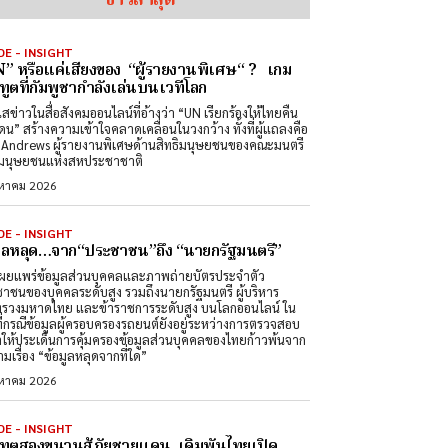
ข่าวล่าสุด
DE - INSIGHT
” หรือแค่เสียงของ “ผู้รายงานพิเศษ“ ? เกม
ทูตที่กัมพูชากำลังเล่นบนเวทีโลก
สข่าวในสื่อสังคมออนไลน์ที่อ้างว่า “UN เรียกร้องให้ไทยคืน
ดน” สร้างความเข้าใจคลาดเคลื่อนในวงกว้าง ทั้งที่ผู้แถลงคือ
Andrews ผู้รายงานพิเศษด้านสิทธิมนุษยชนของคณะมนตรี
ิมนุษยชนแห่งสหประชาชาติ
งหาคม 2026
DE - INSIGHT
มูลหลุด…จาก“ประชาชน”ถึง “นายกรัฐมนตรี”
ผยแพร่ข้อมูลส่วนบุคคลและภาพถ่ายบัตรประจำตัว
าชนของบุคคลระดับสูง รวมถึงนายกรัฐมนตรี ผู้บริหาร
รวงมหาดไทย และข้าราชการระดับสูง บนโลกออนไลน์ ใน
ที่กรณีข้อมูลผู้ครอบครองรถยนต์ยังอยู่ระหว่างการตรวจสอบ
ำให้ประเด็นการคุ้มครองข้อมูลส่วนบุคคลของไทยก้าวพ้นจาก
มเรื่อง “ข้อมูลหลุดจากที่ใด”
งหาคม 2026
DE - INSIGHT
ทูตสองขนานสู้ภัยชายแดน เดิมพันไทยเปิด