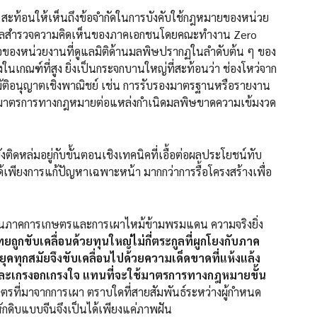
ห้เห็นถึงข้อจำกัดในการบังคับใช้กฎหมายของหน่วย
ยงานผลสำรวจความคิดเห็นของภาคเอกชนโดยคณะทำงาน Zero
มีชื่อของหน่วยงานที่ดูแลมิติด้านมลพิษปรากฏในลำดับต้น ๆ ของ
ในเกณฑ์ที่สูง ยิ่งเป็นกระจกบานใหญ่ที่สะท้อนว่า ช่องโหว่จาก
มัติอนุญาตเชิงพาณิชย์ เช่น การรับรองมาตรฐานหรือรายงาน
ช้มาตรการทางกฎหมายต่อแหล่งกำเนิดมลพิษขาดความเข้มงวด
ู่กับขั้นตอนเชิงเทคนิคที่เอื้อต่อผลประโยชน์ทับ
้เพียงการแก้ปัญหาเฉพาะหน้า มากกว่าการรื้อโครงสร้างเพื่อ
ารเกษตรและการเผาไหม้ข้ามพรมแดน ความจริงยิ่ง
ถูกขับเคลื่อนด้วยทุนใหญ่ไม่กี่ตระกูลที่ผูกโยงกับภาค
ทุกสมัยจึงขับเคลื่อนไปด้วยความเด็ดขาดที่แห้งแล้ง
ลและเกรงอกเกรงใจ แทนที่จะใช้มาตรการทางกฎหมายขั้น
รที่มาจากการเผา ตราบใดที่สายสัมพันธ์ระหว่างผู้กำหนด
กดิบแบบจีนจึงเป็นได้เพียงแค่ภาพฝัน