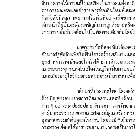
จีนประกาศให้การแก้ไขมลพิษเป็นวาระแห่งชาติขั้
ราชการมณฑลและข้าราชการท้องถิ่นใหม่ทั้งหมด จ
ติดกับดัชนีคุณภาพอากาศในพื้นที่อย่างเด็ดขาด หา
เจ้าหน้าที่ผู้นั้นจะต้องเผชิญกับการถูกสั่งย้ายห
ราชการขยับขับเคลื่อนไปในทิศทางเดียวกันโดยไม
มาตรการข้อที่สอง จีนได้แสดงความก
อำนาจรัฐหักดิบเพื่อรื้อฟื้นโครงสร้างพลังงาน
อุตสาหกรรมหนักและโรงไฟฟ้าถ่านหินออกนอกเข
และรถบรรทุกขนส่งในเมืองใหญ่ให้เป็นยานยนต
และเยียวยาผู้ได้รับผลกระทบอย่างเป็นระบบ เพื่
กลับมาที่ประเทศไทย โครงสร้างการทำงา
ด้วยปัญหาระบบราชการที่แยกส่วนและทับซ้อน 
ต่าง ๆ อย่างสะเปะสะปะ อาทิ กระทรวงทรัพยาก
ค่าฝุ่น กระทรวงเกษตรและสหกรณ์ดูแลเรื่องการ
อุตสาหกรรมกำกับดูแลโรงงาน โดยไม่มี “เจ้าภาพ
กระทรวง ส่งผลให้การประสานงานกลายเป็นการโยนก