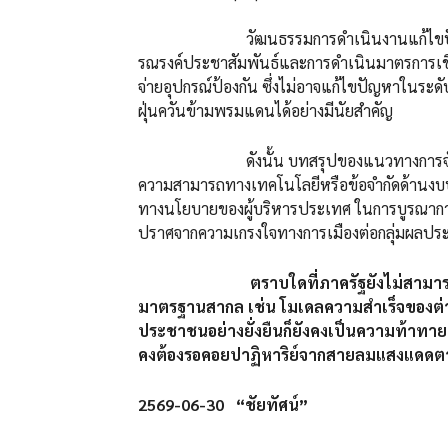
วัฒนธรรมการดำเนินงานแก้ไขปัญหามลพิ
รณรงค์ประชาสัมพันธ์และการดำเนินมาตรการเชิ
จ่ายอุปกรณ์ป้องกัน ซึ่งไม่อาจแก้ไขปัญหาในระ
ฝุ่นควันข้ามพรมแดนได้อย่างมีนัยสำคัญ
ดังนั้น บทสรุปของแนวทางการจัดการวิกฤ
ความสามารถทางเทคโนโลยีหรือข้อจำกัดด้านงบป
ทางนโยบายของผู้บริหารประเทศ ในการบูรณาการ
ปราศจากความเกรงใจทางการเมืองต่อกลุ่มผลปร
ตราบใดที่ภาครัฐยังไม่สาม
มาตรฐานสากล เช่น โมเดลความสำเร็จของต่าง
ประชาชนอย่างยั่งยืนก็ยังคงเป็นความท้าทาย
คงต้องรอคอยปาฏิหาริย์จากสายลมแสงแดดต
2569-06-30 “ชัยทัศน์”