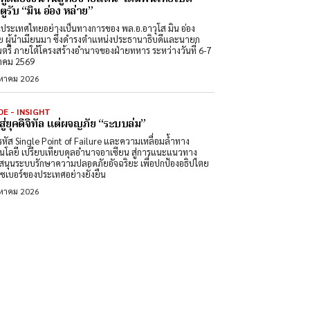
ูรับ “มิน อ่อง หล่าย”
นประเทศไทยอย่างเป็นทางการของ พล.อ.อาวุโส มิน อ่อง
ย ผู้นำเมียนมา ซึ่งดำรงตำแหน่งประธานาธิบดีและนายก
นตรี ภายใต้โครงสร้างอำนาจของฝ่ายทหาร ระหว่างวันที่ 6-7
าคม 2569
งหาคม 2026
DE - INSIGHT
สู่ยุคดิจิทัล แต่ผจญภัย “ระบบล่ม”
หัส Single Point of Failure และความเหลื่อมล้ำทาง
นโลยี เปรียบเทียบดุลอำนาจอาเซียน สู่การแนะแนวทาง
สนุนระบบรักษาความปลอดภัยอัจฉริยะ เพื่อปกป้องอธิปไตย
ซเบอร์ของประเทศอย่างยั่งยืน
งหาคม 2026