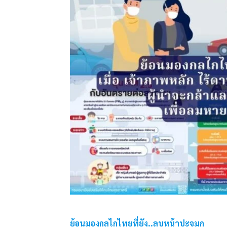
ย้อนมองกลไกไทยที่ยัง..ลูบหน้าปะจมูก