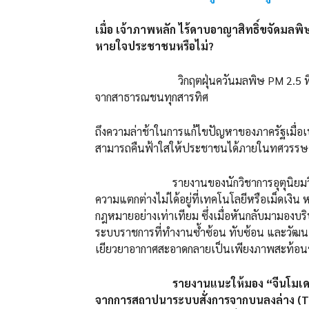
เมื่อ เจ้าภาพหลัก ไร้ดาบอาญาสิทธิ์ขจัดมลพ
หายใจประชาชนหรือไม่?
วิกฤตฝุ่นควันมลพิษ PM 2.5 ที่ยังคงป
จากสาธารณชนทุกสารทิศ
ถึงความล่าช้าในการแก้ไขปัญหาของภาครัฐเมื่อ
สามารถคืนฟ้าใสให้ประชาชนได้ภายในทศวรรษ
รายงานของนักวิชาการอุตุนิยมวิทยา ว
ความแตกต่างไม่ได้อยู่ที่เทคโนโลยีหรือเม็ดเงิน 
กฎหมายอย่างเท่าเทียม ซึ่งเมื่อหันกลับมามองบ
ระบบราชการที่ทำงานซ้ำซ้อน ทับซ้อน และวัฒน
เยียวยาอากาศสะอาดกลายเป็นเพียงภาพสะท้อนของ
รายงานแนะให้มอง “จีนโมเด
จากการสถาปนาระบบสั่งการจากบนลงล่าง (To