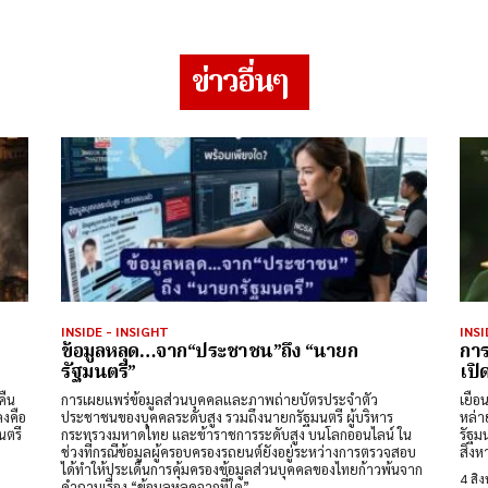
ข่าวอื่นๆ
INSIDE - INSIGHT
INSI
?
ข้อมูลหลุด…จาก“ประชาชน”ถึง “นายก
การ
รัฐมนตรี”
เปิ
คืน
การเผยแพร่ข้อมูลส่วนบุคคลและภาพถ่ายบัตรประจำตัว
เยือ
ลงคือ
ประชาชนของบุคคลระดับสูง รวมถึงนายกรัฐมนตรี ผู้บริหาร
หล่า
นตรี
กระทรวงมหาดไทย และข้าราชการระดับสูง บนโลกออนไลน์ ใน
รัฐม
ช่วงที่กรณีข้อมูลผู้ครอบครองรถยนต์ยังอยู่ระหว่างการตรวจสอบ
สิงห
ได้ทำให้ประเด็นการคุ้มครองข้อมูลส่วนบุคคลของไทยก้าวพ้นจาก
4 สิ
คำถามเรื่อง “ข้อมูลหลุดจากที่ใด”