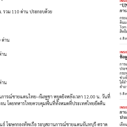
INSI
“UN
การ
พ. รวม 110 ด่าน ประกอบด้วย
กระแ
ดินแ
Tom 
สิทธ
6 สิ
 ด่าน
INSI
ด่าน
ข้อ
การเ
ประช
กระท
ช่วง
ด่าน
ได้ท
คำถา
5 สิ
นการณ์ชายแดนไทย–กัมพูชา หยุดยิงหลังเวลา 12.00 น. วันที่
เจน โดยทหารไทยควบคุมพื้นที่ทั้งหมดที่ประเทศไทยยึดคืน
INSI
การ
ประต
พันธ์ โฆษกกองทัพเรือ ระบุสถานการณ์ชายแดนจันทบุรี-ตราด
เยือ