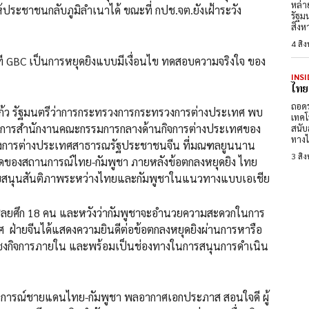
หล่า
้ประชาชนกลับภูมิลำเนาได้ ขณะที่ กปช.จต.ยังเฝ้าระวัง
รัฐม
สิงห
4 สิ
 GBC เป็นการหยุดยิงแบบมีเงื่อนไข ทดสอบความจริงใจ ของ
INSI
ไทย
ถอดร
ุแก้ว รัฐมนตรีว่าการกระทรวงการกระทรวงการต่างประเทศ พบ
เทคโ
ำนวยการสำนักงานคณะกรรมการกลางด้านกิจการต่างประเทศของ
สนับ
ทางไ
วงการต่างประเทศสาธารณรัฐประชาชนจีน ที่มณฑลยูนนาน
3 สิ
สุดของสถานการณ์ไทย-กัมพูชา ภายหลังข้อตกลงหยุดยิง ไทย
สนุนสันติภาพระหว่างไทยและกัมพูชาในแนวทางแบบเอเชีย
อยเชลยศึก 18 คน และหวังว่ากัมพูชาจะอำนวยความสะดวกในการ
ฝ่ายจีนได้แสดงความยินดีต่อข้อตกลงหยุดยิงผ่านการหารือ
แซงกิจการภายใน และพร้อมเป็นช่องทางในการสนุนการดำเนิน
ถานการณ์ชายแดนไทย-กัมพูชา พลอากาศเอกประภาส สอนใจดี ผู้