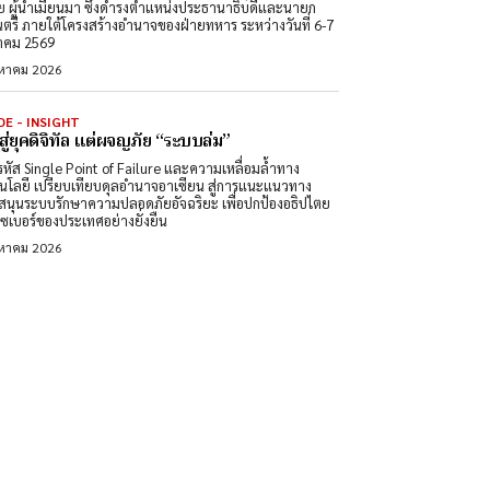
ย ผู้นำเมียนมา ซึ่งดำรงตำแหน่งประธานาธิบดีและนายก
นตรี ภายใต้โครงสร้างอำนาจของฝ่ายทหาร ระหว่างวันที่ 6-7
าคม 2569
งหาคม 2026
DE - INSIGHT
สู่ยุคดิจิทัล แต่ผจญภัย “ระบบล่ม”
หัส Single Point of Failure และความเหลื่อมล้ำทาง
นโลยี เปรียบเทียบดุลอำนาจอาเซียน สู่การแนะแนวทาง
สนุนระบบรักษาความปลอดภัยอัจฉริยะ เพื่อปกป้องอธิปไตย
ซเบอร์ของประเทศอย่างยั่งยืน
งหาคม 2026