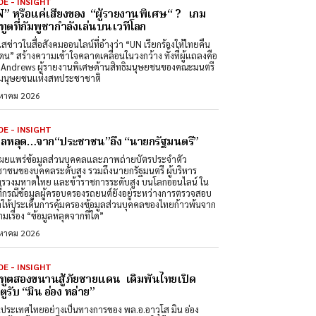
DE - INSIGHT
” หรือแค่เสียงของ “ผู้รายงานพิเศษ“ ? เกม
ทูตที่กัมพูชากำลังเล่นบนเวทีโลก
สข่าวในสื่อสังคมออนไลน์ที่อ้างว่า “UN เรียกร้องให้ไทยคืน
ดน” สร้างความเข้าใจคลาดเคลื่อนในวงกว้าง ทั้งที่ผู้แถลงคือ
Andrews ผู้รายงานพิเศษด้านสิทธิมนุษยชนของคณะมนตรี
ิมนุษยชนแห่งสหประชาชาติ
งหาคม 2026
DE - INSIGHT
มูลหลุด…จาก“ประชาชน”ถึง “นายกรัฐมนตรี”
ผยแพร่ข้อมูลส่วนบุคคลและภาพถ่ายบัตรประจำตัว
าชนของบุคคลระดับสูง รวมถึงนายกรัฐมนตรี ผู้บริหาร
รวงมหาดไทย และข้าราชการระดับสูง บนโลกออนไลน์ ใน
ที่กรณีข้อมูลผู้ครอบครองรถยนต์ยังอยู่ระหว่างการตรวจสอบ
ำให้ประเด็นการคุ้มครองข้อมูลส่วนบุคคลของไทยก้าวพ้นจาก
มเรื่อง “ข้อมูลหลุดจากที่ใด”
งหาคม 2026
DE - INSIGHT
ทูตสองขนานสู้ภัยชายแดน เดิมพันไทยเปิด
ูรับ “มิน อ่อง หล่าย”
นประเทศไทยอย่างเป็นทางการของ พล.อ.อาวุโส มิน อ่อง