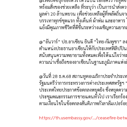
@เพจเฟซบุ๊กของหวัง เหวินปิน เอกอัครราชทูตจ
พร้อมสิ่งของช่วยเหลือ ที่ระบุว่า เป็นการนำส่ง
มูลค่า 20 ล้านหยวน เพื่อช่วยเหลือผู้ที่พลัดถ
บรรเทาทุกข์ชุดแรก ทั้งเต็นท์ ผ้าห่ม และอาหาร 
แย้งมีคุณภาพชีวิตที่ดีขึ้นระหว่างเผชิญความยา
@”อันวาร์” ปธ.อาเซียน ยินดี “ไทย-กัมพูชา” ล
ตำแหน่งประธานอาเซียนให้กับประเทศฟิลิปปินส์ใ
สนับสนุนความพยายามทั้งหมดเพื่อให้แน่ใจว่าจะ
ความน่าเชื่อถือของอาเซียนในฐานะภูมิภาคแห่ง
@วันที่ 28 ธ.ค.68 สถานทูตอเมริกาประจำประเท
รัฐมนตรีว่าการกระทรวงการต่างประเทศสหรัฐฯ “มาร
ประเทศไทยประกาศข้อตกลงหยุดยิง ซึ่งหยุดคว
ประชุมคณะกรรมการชายแดนทั่วไป เราเรียกร้องให
ตามเงื่อนไขในข้อตกลงสันติภาพกัวลาลัมเปอร์อ
https://th.usembassy.gov/…/ceasefire-be