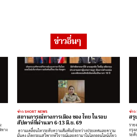
ข่าวอื่นๆ
ข่าว SHORT NEWS
ข่า
สถานการณ์ทางการเมือง ของ ไทย ในรอบ
สรุ
สัปดาห์ที่ผ่านมา 6-13 มิ.ย. 69
รายง
ไฟทาง
กรุงเ
​ ความเคลื่อนไหวระดับความสัมพันธ์ระหว่างประเทศและความ
ระดั
มั่นคง ​เกิดกระแสวิพากษ์วิจารณ์และดรามาในโลกออนไลน์เกี่ยว