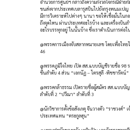
อำนวยการศูนย์ฯ กล่าวถึงความกังวลใจกรณีฝ่ายก
ขนส่งจากประเทศเบลารุสบินไปยังกรุงพนมเปญ หลั
มีการวิเคราะห์ไปต่างๆ นานา ขอให้เชื่อมั่นใน
ถึงจุดไหน ผ่านประเทศอะไรบ้าง และเครื่องบินลำน
อะไรบรรทุกอยู่ ในนั้นบ้าง ซึ่งเราดำเนินการต่อ
@พรรคการเมืองจับสลากหมายเลข โดยเพื่อไทยได้
46
@พรรคภูมิใจไทย เปิด สส.แบบบัญชีรายชื่อ 98 รา
ขึ้นลำดับ 4 ส่วน “เอกนัฏ – ไตรสุลี -พิชชารัตน์” 
@พรรคกล้าธรรม เปิดรายชื่อผู้สมัคร สส.แบบบัญ
ลำดับที่ 2 “ปวีณา” ลำดับที่ 3
@นักวิชาการตั้งข้อสังเกตุ จีนวางตัว “ราชวงศ์”
ประเทศแทน “ตระกูลฮุน”