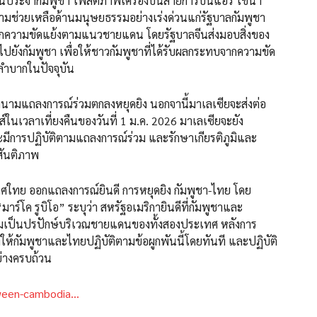
ีนประจำกัมพูชา โพสต์ภาพเครื่องบินสายการบินแอร์ ไชนา
ความช่วยเหลือด้านมนุษยธรรมอย่างเร่งด่วนแก่รัฐบาลกัมพูชา
ิ่นจากความขัดแย้งตามแนวชายแดน โดยรัฐบาลจีนส่งมอบสิ่งของ
ไปยังกัมพูชา เพื่อให้ชาวกัมพูชาที่ได้รับผลกระทบจากความขัด
กลำบากในปัจจุบัน
งนามแถลงการณ์ร่วมตกลงหยุดยิง นอกจานี้มาเลเซียจะส่งต่อ
นเวลาเที่ยงคืนของวันที่ 1 ม.ค. 2026 มาเลเซียจะยัง
มีการปฏิบัติตามแถลงการณ์ร่วม และรักษาเกียรติภูมิและ
สันติภาพ
ศใทย ออกแถลงการณ์ยินดี การหยุดยิง กัมพูชา-ไทย โดย
์โค รูบิโอ” ระบุว่า สหรัฐอเมริกายินดีที่กัมพูชาและ
ามเป็นปรปักษ์บริเวณชายแดนของทั้งสองประเทศ หลังการ
้กัมพูชาและไทยปฏิบัติตามข้อผูกพันนี้โดยทันที และปฏิบัติ
ย่างครบถ้วน
tween-cambodia…