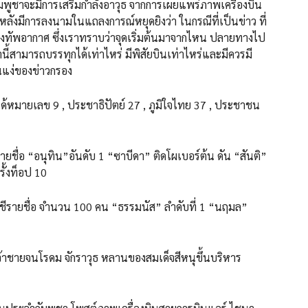
ัมพูชาจะมีการเสริมกำลังอาวุธ จากการเผยแพร่ภาพเครื่องบิน
งมีการลงนามในแถลงการณ์หยุดยิงว่า ในกรณีที่เป็นข่าว ที่
กองทัพอากาศ ซึ่งเราทราบว่าจุดเริ่มต้นมาจากไหน ปลายทางไป
ี้สามารถบรรทุกได้เท่าไหร่ มีพิสัยบินเท่าไหร่และมีควรมี
ในแง่ของข่าวกรอง
หมายเลข 9 , ประชาธิปัตย์ 27 , ภูมิใจไทย 37 , ประชาชน
ยชื่อ “อนุทิน”อันดับ 1 “ซาบีดา” ติดโผเบอร์ต้น ดัน “สันติ”
รั้งท็อป 10
ชีรายชื่อ จำนวน 100 คน “ธรรมนัส” ลำดับที่ 1 “นฤมล”
 เจ้าชายจนโรดม จักราวุธ หลานของสมเด็จสีหนุขึ้นบริหาร