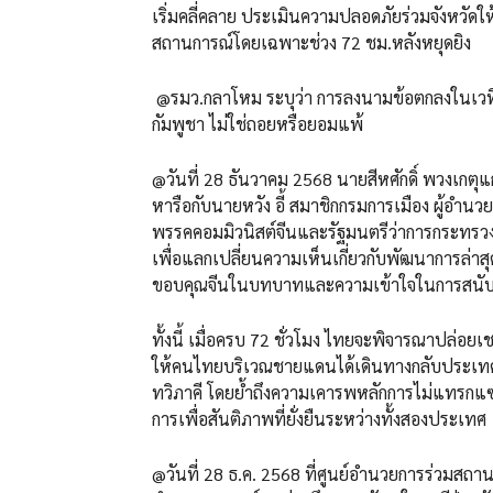
เริ่มคลี่คลาย ประเมินความปลอดภัยร่วมจังหวัดให
สถานการณ์โดยเฉพาะช่วง 72 ชม.หลังหยุดยิง
@รมว.กลาโหม ระบุว่า การลงนามข้อตกลงในเวที
กัมพูชา ไม่ใช่ถอยหรือยอมแพ้
@วันที่ 28 ธันวาคม 2568 นายสีหศักดิ์ พวงเกต
หารือกับนายหวัง อี้ สมาชิกกรมการเมือง ผู้อ
พรรคคอมมิวนิสต์จีนและรัฐมนตรีว่าการกระทร
เพื่อแลกเปลี่ยนความเห็นเกี่ยวกับพัฒนาการล่า
ขอบคุณจีนในบทบาทและความเข้าใจในการสนับ
ทั้งนี้ เมื่อครบ 72 ชั่วโมง ไทยจะพิจารณาปล่
ให้คนไทยบริเวณชายแดนได้เดินทางกลับประเทศ 
ทวิภาคี โดยย้ำถึงความเคารพหลักการไม่แทรก
การเพื่อสันติภาพที่ยั่งยืนระหว่างทั้งสองประเทศ
@วันที่ 28 ธ.ค. 2568 ที่ศูนย์อำนวยการร่วมส