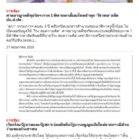
การเมือง
ศาลอาญาคดีทุจริตฯ ภาค 1 พิพากษาสั่งลงโทษจำคุก ‘วัชรพล’ อดีต
ปธ.ป.ปช.-
'สุภา' กรรมการฯ คนละ 3 ปี คดีปกปิดเอกสารสำนวนสอบนาฬิกาหรูบิ๊กป้อม ไม่
เปิดเผยข้อมูลให้ 'วีระ สมความคิด' ศาลอาญาคดีทุจริตและประพฤติมิชอบภาค 1
มีคำพิพากษาตัดสินคดีที่นายวีระ สมความคิด เลขาธิการเครือข่ายประชาชนต้าน
คอร์รัปชัน (คปต.)...
27 พฤษภาคม 2026
การเมือง
เรียกร้องรัฐบาลและรัฐสภาเร่งผลักดันรัฐธรรมนูญฉบับใหม่จากการมีส่วน
ร่วมของประชาชน
80 องค์กรประชาธิปไตย ได้ออกแถลงการณ์ เรียกร้องให้ประชาชนไทยกา “เห็น