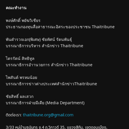
คณะทำงาน
พงษ์ศักดิ์ พยัฆวิเชียร
ประธานกองทุนสื่อสาธารณะอิสระของประชาชน Thaitribune
พันตำรวจเอก(พิเศษ) ชัยทัศน์ รัตนพันธุ์
บรรณาธิการบริหาร สำนักข่าว Thaitribune
ไตรรัตน์ สิทธิทูล
บรรณาธิการอำานวยการ สำนักข่าว Thaitribune
ไพสันต์ พรหมน้อย
บรรณาธิการข่าวต่างประเทศสำนักข่าวThaitribune
ชัยสิทธิ์ ผลเสวก
บรรณาธิการฝ่ายมีเดีย (Media Department)
ติดต่อเรา:
thaitribune.org@gmail.com
3/33 หมู่บ้านธนินทร ซ.4 ถ.วิภาวดี 35, แขวงสีกัน, เขตดอนเมือง,