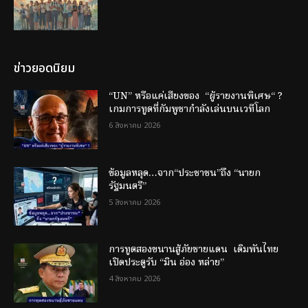
ข่าวยอดนิยม
“UN” หรือแค่เสียงของ “ผู้รายงานพิเศษ“ ?
เกมการทูตที่กัมพูชากำลังเล่นบนเวทีโลก
6 สิงหาคม 2026
ข้อมูลหลุด…จาก“ประชาชน”ถึง “นายก
รัฐมนตรี”
5 สิงหาคม 2026
การทูตสองขนานสู้ภัยชายแดน เดิมพันไทย
เปิดประตูรับ “มิน อ่อง หล่าย”
4 สิงหาคม 2026