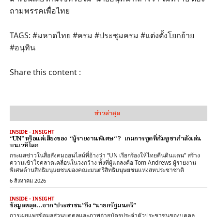
ถามพรรคเพื่อไทย
TAGS: #มหาดไทย #ครม #ประชุมครม #แต่งตั้งโยกย้าย
#อนุทิน
Share this content :
ข่าวล่าสุด
INSIDE - INSIGHT
“UN” หรือแค่เสียงของ “ผู้รายงานพิเศษ“ ? เกมการทูตที่กัมพูชากำลังเล่น
บนเวทีโลก
กระแสข่าวในสื่อสังคมออนไลน์ที่อ้างว่า “UN เรียกร้องให้ไทยคืนดินแดน” สร้าง
ความเข้าใจคลาดเคลื่อนในวงกว้าง ทั้งที่ผู้แถลงคือ Tom Andrews ผู้รายงาน
พิเศษด้านสิทธิมนุษยชนของคณะมนตรีสิทธิมนุษยชนแห่งสหประชาชาติ
6 สิงหาคม 2026
INSIDE - INSIGHT
ข้อมูลหลุด…จาก“ประชาชน”ถึง “นายกรัฐมนตรี”
การเผยแพร่ข้อมูลส่วนบุคคลและภาพถ่ายบัตรประจำตัวประชาชนของบุคคล