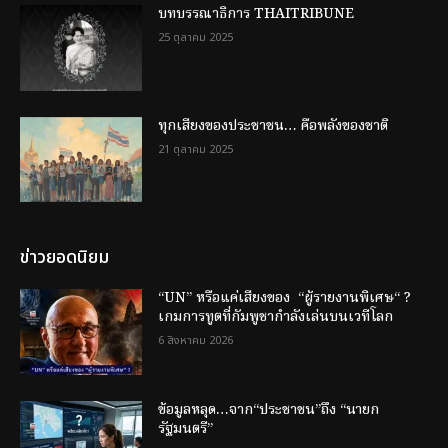
บทบรรณาธิการ THAITRIBUNE
25 ตุลาคม 2025
ทุกเสียงของประชาชน… คือพลังของชาติ
21 ตุลาคม 2025
ข่าวยอดนิยม
“UN” หรือแค่เสียงของ “ผู้รายงานพิเศษ“ ?
เกมการทูตที่กัมพูชากำลังเล่นบนเวทีโลก
6 สิงหาคม 2026
ข้อมูลหลุด…จาก“ประชาชน”ถึง “นายก
รัฐมนตรี”