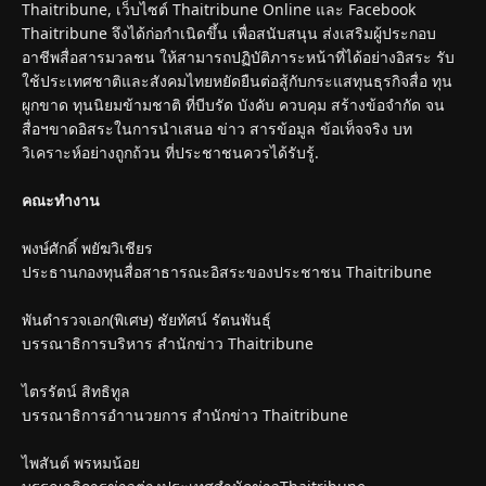
Thaitribune, เว็บไซต์ Thaitribune Online และ Facebook
Thaitribune จึงได้ก่อกำเนิดขึ้น เพื่อสนับสนุน ส่งเสริมผู้ประกอบ
อาชีพสื่อสารมวลชน ให้สามารถปฏิบัติภาระหน้าที่ได้อย่างอิสระ รับ
ใช้ประเทศชาติและสังคมไทยหยัดยืนต่อสู้กับกระแสทุนธุรกิจสื่อ ทุน
ผูกขาด ทุนนิยมข้ามชาติ ที่บีบรัด บังคับ ควบคุม สร้างข้อจำกัด จน
สื่อฯขาดอิสระในการนำเสนอ ข่าว สารข้อมูล ข้อเท็จจริง บท
วิเคราะห์อย่างถูกถ้วน ที่ประชาชนควรได้รับรู้.
คณะทำงาน
พงษ์ศักดิ์ พยัฆวิเชียร
ประธานกองทุนสื่อสาธารณะอิสระของประชาชน Thaitribune
พันตำรวจเอก(พิเศษ) ชัยทัศน์ รัตนพันธุ์
บรรณาธิการบริหาร สำนักข่าว Thaitribune
ไตรรัตน์ สิทธิทูล
บรรณาธิการอำานวยการ สำนักข่าว Thaitribune
ไพสันต์ พรหมน้อย