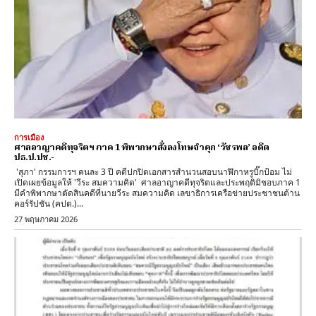
การเมือง
ศาลอาญาคดีทุจริตฯ ภาค 1 พิพากษาสั่งลงโทษจำคุก ‘วัชรพล’ อดีต
ปธ.ป.ปช.-
'สุภา' กรรมการฯ คนละ 3 ปี คดีปกปิดเอกสารสำนวนสอบนาฬิกาหรูบิ๊กป้อม ไม่
เปิดเผยข้อมูลให้ 'วีระ สมความคิด' ศาลอาญาคดีทุจริตและประพฤติมิชอบภาค 1
มีคำพิพากษาตัดสินคดีที่นายวีระ สมความคิด เลขาธิการเครือข่ายประชาชนต้าน
คอร์รัปชัน (คปต.)...
27 พฤษภาคม 2026