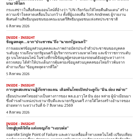
บนเวทีโลก
กระแสข่าวในสื่อสังคมออนไลน์ที่อ้างว่า “UN เรียกร้องให้ไทยคืนดินแดน” สร้าง
ความเข้าใจคลาดเคลื่อนในวงกว้าง ทั้งที่ผู้แถลงคือ Tom Andrews ผู้รายงาน
พิเศษด้านสิทธิมนุษยชนของคณะมนตรีสิทธิมนุษยชนแห่งสหประชาชาติ
6 สิงหาคม 2026
INSIDE - INSIGHT
ข้อมูลหลุด…จาก“ประชาชน”ถึง “นายกรัฐมนตรี”
การเผยแพร่ข้อมูลส่วนบุคคลและภาพถ่ายบัตรประจำตัวประชาชนของบุคคล
ระดับสูง รวมถึงนายกรัฐมนตรี ผู้บริหารกระทรวงมหาดไทย และข้าราชการระดับ
สูง บนโลกออนไลน์ ในช่วงที่กรณีข้อมูลผู้ครอบครองรถยนต์ยังอยู่ระหว่างการ
ตรวจสอบ ได้ทำให้ประเด็นการคุ้มครองข้อมูลส่วนบุคคลของไทยก้าวพ้นจาก
คำถามเรื่อง “ข้อมูลหลุดจากที่ใด”
5 สิงหาคม 2026
INSIDE - INSIGHT
การทูตสองขนานสู้ภัยชายแดน เดิมพันไทยเปิดประตูรับ “มิน อ่อง หล่าย”
เยือนประเทศไทยอย่างเป็นทางการของ พล.อ.อาวุโส มิน อ่อง หล่าย ผู้นำเมียนมา
ซึ่งดำรงตำแหน่งประธานาธิบดีและนายกรัฐมนตรี ภายใต้โครงสร้างอำนาจของ
ฝ่ายทหาร ระหว่างวันที่ 6-7 สิงหาคม 2569
4 สิงหาคม 2026
INSIDE - INSIGHT
ไทยสู่ยุคดิจิทัล แต่ผจญภัย “ระบบล่ม”
ถอดรหัส Single Point of Failure และความเหลื่อมล้ำทางเทคโนโลยี เปรียบเทียบ