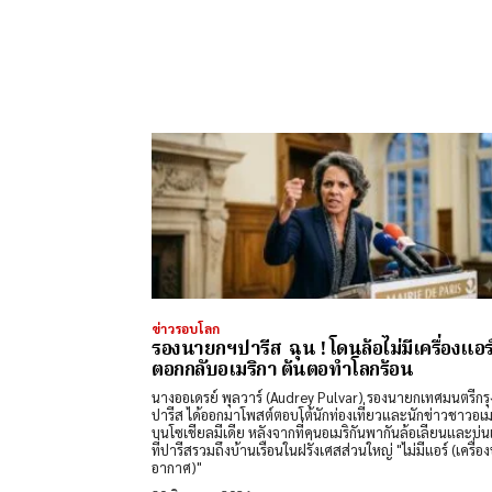
ข่าวรอบโลก
รองนายกฯปารีส ฉุน ! โดนล้อไม่มีเครื่องแอร
ตอกกลับอเมริกา ต้นตอทำโลกร้อน
นางออเดรย์ พุลวาร์ (Audrey Pulvar) รองนายกเทศมนตรีกรุ
ปารีส ได้ออกมาโพสต์ตอบโต้นักท่องเที่ยวและนักข่าวชาวอเมร
บนโซเชียลมีเดีย หลังจากที่คนอเมริกันพากันล้อเลียนและบ่นเร
ที่ปารีสรวมถึงบ้านเรือนในฝรั่งเศสส่วนใหญ่ "ไม่มีแอร์ (เครื่อง
อากาศ)"