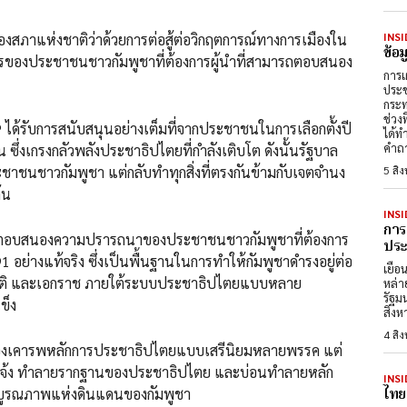
INSI
ของสภาแห่งชาติว่าด้วยการต่อสู้ต่อวิกฤตการณ์ทางการเมืองใน
ข้อ
รของประชาชนชาวกัมพูชาที่ต้องการผู้นำที่สามารถตอบสนอง
การเ
ประช
กระท
ช่วง
P ได้รับการสนับสนุนอย่างเต็มที่จากประชาชนในการเลือกตั้งปี
ได้ท
คำถา
ซึ่งเกรงกลัวพลังประชาธิปไตยที่กำลังเติบโต ดังนั้นรัฐบาล
ชาชนชาวกัมพูชา แต่กลับทำทุกสิ่งที่ตรงกันข้ามกับเจตจำนง
5 สิ
้น
INSI
การ
เพื่อตอบสนองความปรารถนาของประชาชนชาวกัมพูชาที่ต้องการ
ประต
 อย่างแท้จริง ซึ่งเป็นพื้นฐานในการทำให้กัมพูชาดำรงอยู่ต่อ
เยือ
าติ และเอกราช ภายใต้ระบบประชาธิปไตยแบบหลาย
หล่า
รัฐม
ข็ง
สิงห
4 สิ
ต้องเคารพหลักการประชาธิปไตยแบบเสรีนิยมหลายพรรค แต่
จ่งแจ้ง ทำลายรากฐานของประชาธิปไตย และบ่อนทำลายหลัก
INSI
ไทย
ะบูรณภาพแห่งดินแดนของกัมพูชา