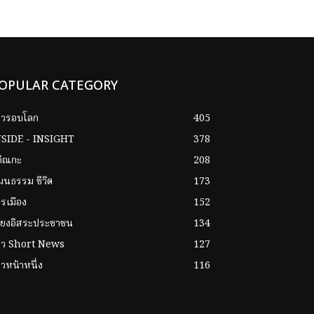
OPULAR CATEGORY
าวรอบโลก
405
NSIDE - INSIGHT
378
กิณกะ
208
ฒนธรรม ชีวิต
173
รเมือง
152
ียงอิสระประชาชน
134
่าว Short News
127
าวหน้าหนึ่ง
116