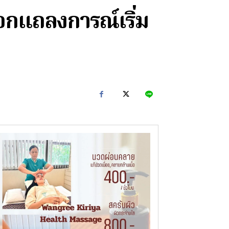
อกแถลงการณ์เริ่ม