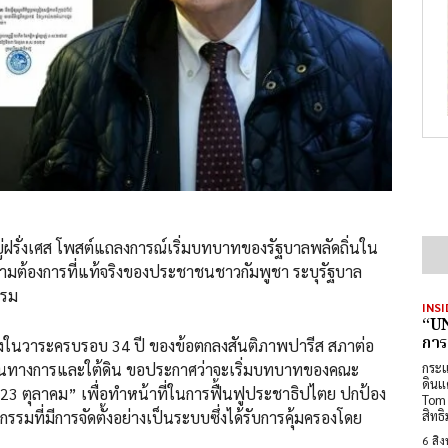
ยอยู่ฝรั่งเศส โพสต์แถลงการณ์เริ่มบทบาทของรัฐบาลพลัดถิ่นใน
ามต้องการที่แท้จริงของประชาชนชาวกัมพูชา ระบุรัฐบาล
รรม
INSI
“UN
การ
่องในวาระครบรอบ 34 ปี ของข้อตกลงสันติภาพปารีส สภาต่อ
่เป็นทางการและใต้ดิน ขอประกาศว่าจะเริ่มบทบาทของคณะ
กระแ
ดินแ
ชา 23 ตุลาคม” เพื่อทำหน้าที่ในการฟื้นฟูประชาธิปไตย ปกป้อง
Tom 
ที่มีการจัดตั้งอย่างเป็นระบบซึ่งได้รับการคุ้มครองโดย
สิทธ
6 สิ