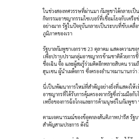
ในช่วงสองทศวรรษที่ผ่านมา กัมพูชาได้กลายเป็นร
กิจกรรมอาชญากรรมไซเบอร์ที่เชื่อมโยงกับเครือข่
อย่างมาก รัฐในปัจจุบันกลายเป็นระบบที่ขับเค
ภูมิภาคของเรา
รัฐบาลกัมพูชาเอกราช 23 ตุลาคม แสดงความขอบคุณ
เพื่อปราบปรามกลุ่มอาชญากรข้ามชาติด้วยการขึ้น
ชื่อเฉิน จื้อ และผู้สมรู้ร่วมคิดอีกหลายสิบคน ร
ฮุนเซน ผู้นำเผด็จการ ซึ่งครองอำนาจมานานกว่า 
นี่เป็นพัฒนาการใหม่ที่สำคัญอย่างยิ่งที่แสดงให
อาชญากรที่ได้รับการคุ้มครองจากรัฐซึ่งร่วมมือกับ
เหยื่อของการฉ้อโกงและการค้ามนุษย์ในกัมพูชา ร
ตามเจตนารมณ์ของข้อตกลงสันติภาพปารีส รัฐบาลก
สำคัญสามประการ ดังนี้