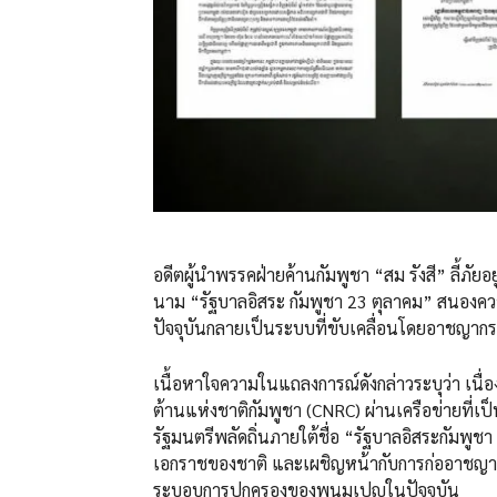
อดีตผู้นำพรรคฝ่ายค้านกัมพูชา “สม รังสี” ลี้ภั
นาม “รัฐบาลอิสระ กัมพูชา 23 ตุลาคม” สนองคว
ปัจจุบันกลายเป็นระบบที่ขับเคลื่อนโดยอาชญาก
เนื้อหาใจความในแถลงการณ์ดังกล่าวระบุว่า เนื
ต้านแห่งชาติกัมพูชา (CNRC) ผ่านเครือข่ายที
รัฐมนตรีพลัดถิ่นภายใต้ชื่อ “รัฐบาลอิสระกัมพู
เอกราชของชาติ และเผชิญหน้ากับการก่ออาชญากรรม
ระบอบการปกครองของพนมเปญในปัจจุบัน