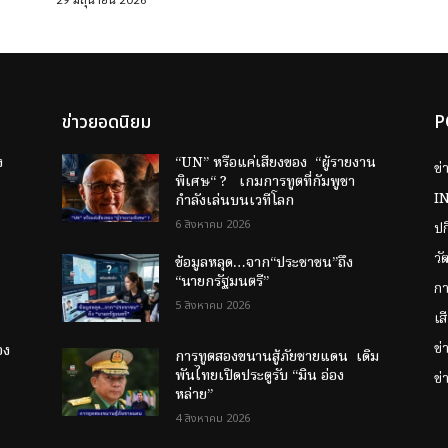
ข่าวยอดนิยม
P
ง
“UN” หรือแค่เสียงของ “ผู้รายงาน
ข่
พิเศษ“ ? เกมการทูตที่กัมพูชา
I
กำลังเล่นบนเวทีโลก
6 สิงหาคม 2026
ป
วั
ข้อมูลหลุด…จาก“ประชาชน”ถึง
“นายกรัฐมนตรี”
กา
5 สิงหาคม 2026
เส
ข
อง
การทูตสองขนานสู้ภัยชายแดน เดิม
พันไทยเปิดประตูรับ “มิน อ่อง
ข่
หล่าย”
4 สิงหาคม 2026