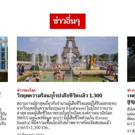
ข่าวอื่นๆ
ข่าวรอบโลก
ข่าว
์
วิกฤตความร้อนยุโรปเสียชีวิตแล้ว 1,300
เหต
สูญ
สถานการณ์ล่าสุดเกี่ยวกับจำนวนผู้เสียชีวิตและผู้ได้รับผลกระทบ
จากวิกฤตคลื่นความร้อนรุนแรง (Heatwave) ในยุโรป รายงาน
ง
อัปเ
ล่าสุด ​ยอดผู้เสียชีวิตภาพรวมในยุโรปโดย ​องค์การอนามัยโลก
ิกัน
แผ่น
(WHO) เผยแพร่ข้อมูล ระบุว่า มีผู้เสียชีวิตส่วนเกิน (Excess
ื่อง
พัดถ
Deaths) ที่มีความเชื่อมโยงกับสภาพอากาศร้อนจัดสะสมแล้ว
ปรับ
มา (
มากกว่า 1,300 ราย...
27 ม
29 มิถุนายน 2026