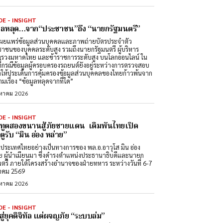
DE - INSIGHT
มูลหลุด…จาก“ประชาชน”ถึง “นายกรัฐมนตรี”
ผยแพร่ข้อมูลส่วนบุคคลและภาพถ่ายบัตรประจำตัว
าชนของบุคคลระดับสูง รวมถึงนายกรัฐมนตรี ผู้บริหาร
รวงมหาดไทย และข้าราชการระดับสูง บนโลกออนไลน์ ใน
ที่กรณีข้อมูลผู้ครอบครองรถยนต์ยังอยู่ระหว่างการตรวจสอบ
ำให้ประเด็นการคุ้มครองข้อมูลส่วนบุคคลของไทยก้าวพ้นจาก
มเรื่อง “ข้อมูลหลุดจากที่ใด”
งหาคม 2026
DE - INSIGHT
ทูตสองขนานสู้ภัยชายแดน เดิมพันไทยเปิด
ูรับ “มิน อ่อง หล่าย”
นประเทศไทยอย่างเป็นทางการของ พล.อ.อาวุโส มิน อ่อง
ย ผู้นำเมียนมา ซึ่งดำรงตำแหน่งประธานาธิบดีและนายก
นตรี ภายใต้โครงสร้างอำนาจของฝ่ายทหาร ระหว่างวันที่ 6-7
าคม 2569
งหาคม 2026
DE - INSIGHT
สู่ยุคดิจิทัล แต่ผจญภัย “ระบบล่ม”