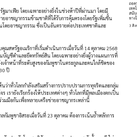
ถอดร
เทคโ
ัฐมาเฟีย โดยเฉพาะอย่างยิ่งในช่วงห้าปีที่ผ่านมา โดยมี
สนับ
ายอาชญากรรมข้ามชาติที่ได้รับการคุ้มครองโดยรัฐเพิ่มขึ้น
ทางไ
ลื่อนโดยอาชญากรรม ซึ่งเป็นอันตรายต่อประเทศชาติและ
3 สิ
สหรัฐอเมริกาที่เริ่มดำเนินการเมื่อวันที่ 14 ตุลาคม 2568
บัญชีดำและยึดทรัพย์สิน โดยเฉพาะอย่างยิ่งผู้วางแผนการที่
วมถึงเจ้าหน้าที่ระดับสูงของกัมพูชาในตระกูลและคนใกล้ชิดของ
30 ปี
้เห็นว่าทั่วโลกกำลังเสริมสร้างการปราบปรามการทุจริตและกลุ่ม
โจร เรายังเรียกร้องให้ประเทศต่างๆ ทั่วโลกที่มีพลเมืองตกเป็น
่วมมือกันเพื่อทลายเครือข่ายอาชญากรเหล่านี้
ัมพูชาอิสระเมื่อวันที่ 23 ตุลาคม ต้องการเน้นย้ำหลักการ