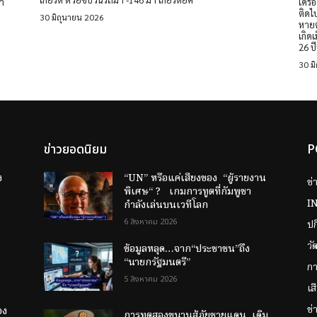
้า
เครื
ติดไ
30 มิถุนายน 2026
หายต่อชื่อ
เกิด
26 ปี
30 ม
ข่าวยอดนิยม
P
ง
“UN” หรือแค่เสียงของ “ผู้รายงาน
ข่
พิเศษ“ ? เกมการทูตที่กัมพูชา
I
กำลังเล่นบนเวทีโลก
6 สิงหาคม 2026
ป
วั
ข้อมูลหลุด…จาก“ประชาชน”ถึง
“นายกรัฐมนตรี”
กา
5 สิงหาคม 2026
เส
ข
อง
การทูตสองขนานสู้ภัยชายแดน เดิม