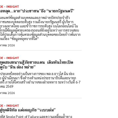
DE - INSIGHT
มูลหลุด…จาก“ประชาชน”ถึง “นายกรัฐมนตรี”
ผยแพร่ข้อมูลส่วนบุคคลและภาพถ่ายบัตรประจำตัว
าชนของบุคคลระดับสูง รวมถึงนายกรัฐมนตรี ผู้บริหาร
รวงมหาดไทย และข้าราชการระดับสูง บนโลกออนไลน์ ใน
ที่กรณีข้อมูลผู้ครอบครองรถยนต์ยังอยู่ระหว่างการตรวจสอบ
ำให้ประเด็นการคุ้มครองข้อมูลส่วนบุคคลของไทยก้าวพ้นจาก
มเรื่อง “ข้อมูลหลุดจากที่ใด”
งหาคม 2026
DE - INSIGHT
ทูตสองขนานสู้ภัยชายแดน เดิมพันไทยเปิด
ูรับ “มิน อ่อง หล่าย”
นประเทศไทยอย่างเป็นทางการของ พล.อ.อาวุโส มิน อ่อง
ย ผู้นำเมียนมา ซึ่งดำรงตำแหน่งประธานาธิบดีและนายก
นตรี ภายใต้โครงสร้างอำนาจของฝ่ายทหาร ระหว่างวันที่ 6-7
าคม 2569
งหาคม 2026
DE - INSIGHT
สู่ยุคดิจิทัล แต่ผจญภัย “ระบบล่ม”
หัส Single Point of Failure และความเหลื่อมล้ำทาง