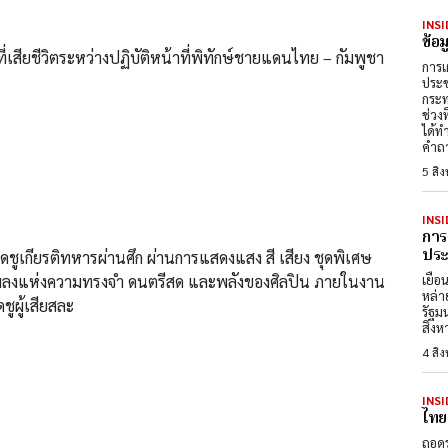
INSI
ข้อ
ที่เสียชีวิตระหว่างปฏิบัติหน้าที่พิทักษ์ชายแดนไทย – กัมพูชา
การเ
ประช
กระท
ช่วง
ได้ท
คำถา
5 สิ
INSI
การ
ประต
ดชูเกียรติทหารผ่านศึก ผ่านการแสดงแสง สี เสียง ชุดพิเศษ
ทเพลงแห่งความทรงจำ ดนตรีสด และพลังของศิลปิน ภายในงาน
เยือ
หล่า
ชูผู้เสียสละ
รัฐม
สิงห
4 สิ
INSI
ไทย
ถอดร