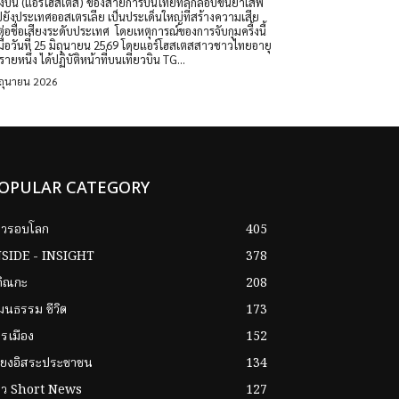
่องบิน (แอร์โฮสเตส) ของสายการบินไทยที่ลักลอบขนยาเสพ
ปยังประเทศออสเตรเลีย เป็นประเด็นใหญ่ที่สร้างความเสีย
เสียงระดับประเทศ ​โดยเหตุการณ์ของการจับกุมครี้งนี้
เมื่อวันที่ 25 มิถุนายน 2569 โดยแอร์โฮสเตสสาวชาวไทยอายุ
รายหนึ่ง ได้ปฏิบัติหน้าที่บนเที่ยวบิน TG...
ิถุนายน 2026
OPULAR CATEGORY
าวรอบโลก
405
NSIDE - INSIGHT
378
กิณกะ
208
ฒนธรรม ชีวิต
173
รเมือง
152
ียงอิสระประชาชน
134
่าว Short News
127