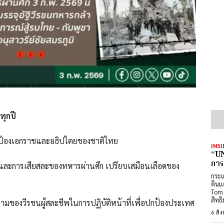
ทุกปี
่อปกป้องเอกราชและอธิปไตยของชาติไทย
INSI
“UN
การ
ญและการเสียสละของทหารผ่านศึก เปรียบเสมือนเลือดของ
กระแ
ดินแ
Tom 
สิทธ
ยนามของวีรชนผู้สละชีพในการปฏิบัติหน้าที่เพื่อปกป้องประเทศ
6 สิ