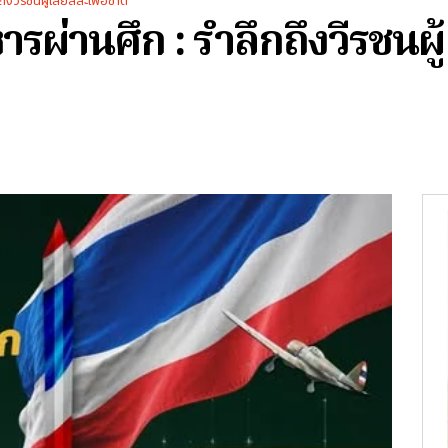
ึงวีรชนผู้เสียสละเพื่อชาติ
ารผ่านศึก : รำลึกถึงวีรชนผู้