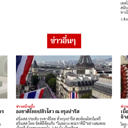
เทคโ
สนับ
ทางไ
3 สิ
ข่าวอื่นๆ
ข่าวหน้าหนึ่ง
ข่าวห
าร
ธงชาติไทยปลิวไสว ณ กรุงปารีส
เบื
จ้า
ฝรั่งเศส ประดับ ธงชาติไทย ทั่วกรุงปารีส สะท้อนมิตรไมตรี
ฝรั่งเศส-ไทย จัดพิธีต้อนรับ “ในหลวง-พระราชินี”อย่างสมพระ
บ
ไทย-ออสซี
เกียรติ ด้วยขบวนรถม้า -146 ม้า เกียรติยศ