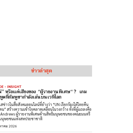
ข่าวล่าสุด
DE - INSIGHT
” หรือแค่เสียงของ “ผู้รายงานพิเศษ“ ? เกม
ทูตที่กัมพูชากำลังเล่นบนเวทีโลก
สข่าวในสื่อสังคมออนไลน์ที่อ้างว่า “UN เรียกร้องให้ไทยคืน
ดน” สร้างความเข้าใจคลาดเคลื่อนในวงกว้าง ทั้งที่ผู้แถลงคือ
Andrews ผู้รายงานพิเศษด้านสิทธิมนุษยชนของคณะมนตรี
ิมนุษยชนแห่งสหประชาชาติ
งหาคม 2026