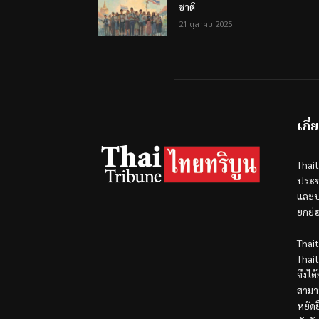
ชาติ
21 ตุลาคม 2025
เกี่
Thai
ประช
และป
ยกย่
Thai
Thai
จึงได
สามา
หยัดย