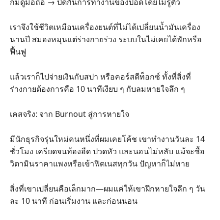
ก้มดูมือถือ → ปิดกั้นการทำงานของปอดโดยไม่รู้ตัว
เราจึงใช้ชีวิตเหมือนเครื่องยนต์ที่ไม่ได้เปลี่ยนน้ำมันเครื่อง
นานปี สมองหมุนแต่ร่างกายร่วง ระบบในไม่เคยได้พักหรือ
ฟื้นฟู
แล้วเราก็ไปจ่ายเงินกับสปา หรือคอร์สดีท็อกซ์ ทั้งที่สิ่งที่
ร่างกายต้องการคือ 10 นาทีเงียบ ๆ กับลมหายใจลึก ๆ
เคสจริง: จาก Burnout สู่การหายใจ
มีนักธุรกิจรุ่นใหม่คนหนึ่งที่ผมเคยโค้ช เขาทำงานวันละ 14
ชั่วโมง เครียดจนท้องอืด ปวดหัว และนอนไม่หลับ แม้จะซื้อ
วิตามินราคาแพงหรือเข้าฟิตเนสทุกวัน ปัญหาก็ไม่หาย
สิ่งที่เขาเปลี่ยนคือเล็กมาก—ผมแค่ให้เขาฝึกหายใจลึก ๆ วัน
ละ 10 นาที ก่อนเริ่มงาน และก่อนนอน