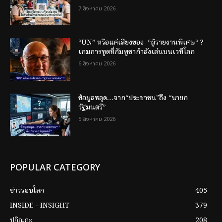
7 สิงหาคม 2026
“UN” หรือแค่เสียงของ “ผู้รายงานพิเศษ“ ?
เกมการทูตที่กัมพูชากำลังเล่นบนเวทีโลก
6 สิงหาคม 2026
ข้อมูลหลุด…จาก“ประชาชน”ถึง “นายก
รัฐมนตรี”
5 สิงหาคม 2026
POPULAR CATEGORY
ข่าวรอบโลก
405
INSIDE - INSIGHT
379
ปกิณกะ
208