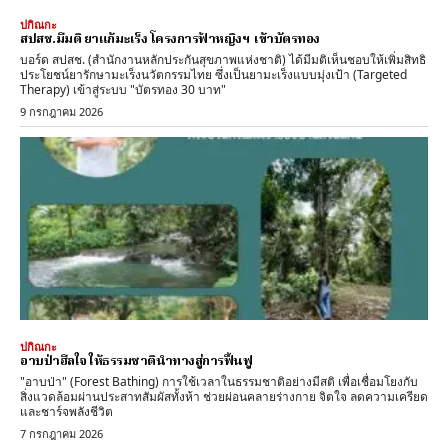
ปกิณกะ
สปสช.มีมติ ยาแก้มะเร็ง โครงการฟ้าหญิงฯ เข้าบัตรทอง
บอร์ด สปสช. (สำนักงานหลักประกันสุขภาพแห่งชาติ) ได้มีมติเห็นชอบให้เพิ่มสิทธิ
ประโยชน์ยารักษามะเร็งนวัตกรรมไทย ซึ่งเป็นยามะเร็งแบบมุ่งเป้า (Targeted
Therapy) เข้าสู่ระบบ "บัตรทอง 30 บาท"
9 กรกฎาคม 2026
ปกิณกะ
อาบป่าฮีลใจ ให้ธรรมชาตินำทางสู่การฟื้นฟู
"อาบป่า" (Forest Bathing) การใช้เวลาในธรรมชาติอย่างมีสติ เพื่อเชื่อมโยงกับ
สิ่งแวดล้อมผ่านประสาทสัมผัสทั้งห้า ช่วยผ่อนคลายร่างกาย จิตใจ ลดความเครียด
และชาร์จพลังชีวิต
7 กรกฎาคม 2026