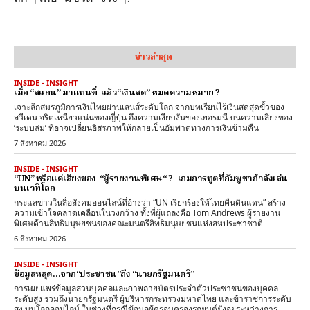
ข่าวล่าสุด
INSIDE - INSIGHT
เมื่อ “สแกน” มาแทนที่ แล้ว“เงินสด” หมดความหมาย ?
เจาะลึกสมรภูมิการเงินไทยผ่านเลนส์ระดับโลก จากบทเรียนไร้เงินสดสุดขั้วของ
สวีเดน จริตเหนียวแน่นของญี่ปุ่น ถึงความเงียบงันของเยอรมนี บนความเสี่ยงของ
‘ระบบล่ม’ ที่อาจเปลี่ยนอิสรภาพให้กลายเป็นอัมพาตทางการเงินข้ามคืน
7 สิงหาคม 2026
INSIDE - INSIGHT
“UN” หรือแค่เสียงของ “ผู้รายงานพิเศษ“ ? เกมการทูตที่กัมพูชากำลังเล่น
บนเวทีโลก
กระแสข่าวในสื่อสังคมออนไลน์ที่อ้างว่า “UN เรียกร้องให้ไทยคืนดินแดน” สร้าง
ความเข้าใจคลาดเคลื่อนในวงกว้าง ทั้งที่ผู้แถลงคือ Tom Andrews ผู้รายงาน
พิเศษด้านสิทธิมนุษยชนของคณะมนตรีสิทธิมนุษยชนแห่งสหประชาชาติ
6 สิงหาคม 2026
INSIDE - INSIGHT
ข้อมูลหลุด…จาก“ประชาชน”ถึง “นายกรัฐมนตรี”
การเผยแพร่ข้อมูลส่วนบุคคลและภาพถ่ายบัตรประจำตัวประชาชนของบุคคล
ระดับสูง รวมถึงนายกรัฐมนตรี ผู้บริหารกระทรวงมหาดไทย และข้าราชการระดับ
สูง บนโลกออนไลน์ ในช่วงที่กรณีข้อมูลผู้ครอบครองรถยนต์ยังอยู่ระหว่างการ