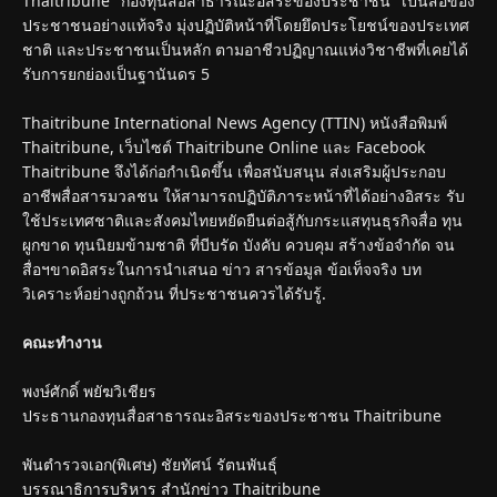
Thaitribune "กองทุนสื่อสาธารณะอิสระของประชาชน" เป็นสื่อของ
ประชาชนอย่างแท้จริง มุ่งปฏิบัติหน้าที่โดยยึดประโยชน์ของประเทศ
ชาติ และประชาชนเป็นหลัก ตามอาชีวปฏิญาณแห่งวิชาชีพที่เคยได้
รับการยกย่องเป็นฐานันดร 5
Thaitribune International News Agency (TTIN) หนังสือพิมพ์
Thaitribune, เว็บไซต์ Thaitribune Online และ Facebook
Thaitribune จึงได้ก่อกำเนิดขึ้น เพื่อสนับสนุน ส่งเสริมผู้ประกอบ
อาชีพสื่อสารมวลชน ให้สามารถปฏิบัติภาระหน้าที่ได้อย่างอิสระ รับ
ใช้ประเทศชาติและสังคมไทยหยัดยืนต่อสู้กับกระแสทุนธุรกิจสื่อ ทุน
ผูกขาด ทุนนิยมข้ามชาติ ที่บีบรัด บังคับ ควบคุม สร้างข้อจำกัด จน
สื่อฯขาดอิสระในการนำเสนอ ข่าว สารข้อมูล ข้อเท็จจริง บท
วิเคราะห์อย่างถูกถ้วน ที่ประชาชนควรได้รับรู้.
คณะทำงาน
พงษ์ศักดิ์ พยัฆวิเชียร
ประธานกองทุนสื่อสาธารณะอิสระของประชาชน Thaitribune
พันตำรวจเอก(พิเศษ) ชัยทัศน์ รัตนพันธุ์
บรรณาธิการบริหาร สำนักข่าว Thaitribune