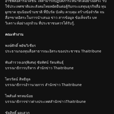
อาชีพสื่อสารมวลชน ให้สามารถปฏิบัติภาระหน้าที่ได้อย่างอิสระ รับ
ใช้ประเทศชาติและสังคมไทยหยัดยืนต่อสู้กับกระแสทุนธุรกิจสื่อ ทุน
ผูกขาด ทุนนิยมข้ามชาติ ที่บีบรัด บังคับ ควบคุม สร้างข้อจำกัด จน
สื่อฯขาดอิสระในการนำเสนอ ข่าว สารข้อมูล ข้อเท็จจริง บท
วิเคราะห์อย่างถูกถ้วน ที่ประชาชนควรได้รับรู้.
คณะทำงาน
พงษ์ศักดิ์ พยัฆวิเชียร
ประธานกองทุนสื่อสาธารณะอิสระของประชาชน Thaitribune
พันตำรวจเอก(พิเศษ) ชัยทัศน์ รัตนพันธุ์
บรรณาธิการบริหาร สำนักข่าว Thaitribune
ไตรรัตน์ สิทธิทูล
บรรณาธิการอำานวยการ สำนักข่าว Thaitribune
ไพสันต์ พรหมน้อย
บรรณาธิการข่าวต่างประเทศสำนักข่าวThaitribune
ชัยสิทธิ์ ผลเสวก