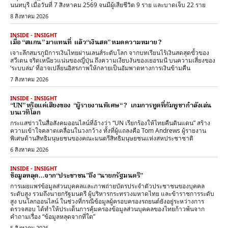
นนทบุรี เมื่อวันที่ 7 สิงหาคม 2569 จนมีผู้เสียชีวิต 9 ราย และบาดเจ็บ 22 ราย
8 สิงหาคม 2026
INSIDE - INSIGHT
เมื่อ “สแกน” มาแทนที่ แล้ว“เงินสด” หมดความหมาย ?
เจาะลึกสมรภูมิการเงินไทยผ่านเลนส์ระดับโลก จากบทเรียนไร้เงินสดสุดขั้วของ
สวีเดน จริตเหนียวแน่นของญี่ปุ่น ถึงความเงียบงันของเยอรมนี บนความเสี่ยงของ
‘ระบบล่ม’ ที่อาจเปลี่ยนอิสรภาพให้กลายเป็นอัมพาตทางการเงินข้ามคืน
7 สิงหาคม 2026
INSIDE - INSIGHT
“UN” หรือแค่เสียงของ “ผู้รายงานพิเศษ“ ? เกมการทูตที่กัมพูชากำลังเล่น
บนเวทีโลก
กระแสข่าวในสื่อสังคมออนไลน์ที่อ้างว่า “UN เรียกร้องให้ไทยคืนดินแดน” สร้าง
ความเข้าใจคลาดเคลื่อนในวงกว้าง ทั้งที่ผู้แถลงคือ Tom Andrews ผู้รายงาน
พิเศษด้านสิทธิมนุษยชนของคณะมนตรีสิทธิมนุษยชนแห่งสหประชาชาติ
6 สิงหาคม 2026
INSIDE - INSIGHT
ข้อมูลหลุด…จาก“ประชาชน”ถึง “นายกรัฐมนตรี”
การเผยแพร่ข้อมูลส่วนบุคคลและภาพถ่ายบัตรประจำตัวประชาชนของบุคคล
ระดับสูง รวมถึงนายกรัฐมนตรี ผู้บริหารกระทรวงมหาดไทย และข้าราชการระดับ
สูง บนโลกออนไลน์ ในช่วงที่กรณีข้อมูลผู้ครอบครองรถยนต์ยังอยู่ระหว่างการ
ตรวจสอบ ได้ทำให้ประเด็นการคุ้มครองข้อมูลส่วนบุคคลของไทยก้าวพ้นจาก
คำถามเรื่อง “ข้อมูลหลุดจากที่ใด”
5 สิงหาคม 2026