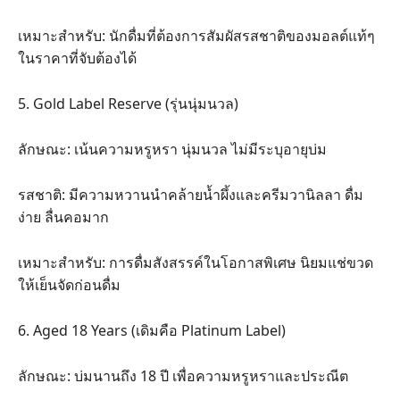
​เหมาะสำหรับ: นักดื่มที่ต้องการสัมผัสรสชาติของมอลต์แท้ๆ
ในราคาที่จับต้องได้
​5. Gold Label Reserve (รุ่นนุ่มนวล)
​ลักษณะ: เน้นความหรูหรา นุ่มนวล ไม่มีระบุอายุบ่ม
​รสชาติ: มีความหวานนำคล้ายน้ำผึ้งและครีมวานิลลา ดื่ม
ง่าย ลื่นคอมาก
​เหมาะสำหรับ: การดื่มสังสรรค์ในโอกาสพิเศษ นิยมแช่ขวด
ให้เย็นจัดก่อนดื่ม
​6. Aged 18 Years (เดิมคือ Platinum Label)
​ลักษณะ: บ่มนานถึง 18 ปี เพื่อความหรูหราและประณีต