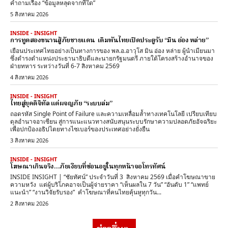
คำถามเรื่อง “ข้อมูลหลุดจากที่ใด”
5 สิงหาคม 2026
INSIDE - INSIGHT
การทูตสองขนานสู้ภัยชายแดน เดิมพันไทยเปิดประตูรับ “มิน อ่อง หล่าย”
เยือนประเทศไทยอย่างเป็นทางการของ พล.อ.อาวุโส มิน อ่อง หล่าย ผู้นำเมียนมา
ซึ่งดำรงตำแหน่งประธานาธิบดีและนายกรัฐมนตรี ภายใต้โครงสร้างอำนาจของ
ฝ่ายทหาร ระหว่างวันที่ 6-7 สิงหาคม 2569
4 สิงหาคม 2026
INSIDE - INSIGHT
ไทยสู่ยุคดิจิทัล แต่ผจญภัย “ระบบล่ม”
ถอดรหัส Single Point of Failure และความเหลื่อมล้ำทางเทคโนโลยี เปรียบเทียบ
ดุลอำนาจอาเซียน สู่การแนะแนวทางสนับสนุนระบบรักษาความปลอดภัยอัจฉริยะ
เพื่อปกป้องอธิปไตยทางไซเบอร์ของประเทศอย่างยั่งยืน
3 สิงหาคม 2026
INSIDE - INSIGHT
โฆษณาเกินจริง…ภัยเงียบที่ซ่อนอยู่ในทุกหน้าจอโทรทัศน์
INSIDE INSIGHT | “ชัยทัศน์” ประจำวันที่ 3 สิงหาคม 2569 เมื่อคำโฆษณาขาย
ความหวัง แต่ผู้บริโภคอาจเป็นผู้จ่ายราคา “เห็นผลใน 7 วัน” “อันดับ 1” “แพทย์
แนะนำ” “งานวิจัยรับรอง” คำโฆษณาที่คนไทยคุ้นหูทุกวัน...
2 สิงหาคม 2026