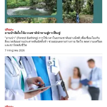
ปกิณกะ
อาบป่าฮีลใจ ให้ธรรมชาตินำทางสู่การฟื้นฟู
"อาบป่า" (Forest Bathing) การใช้เวลาในธรรมชาติอย่างมีสติ เพื่อเชื่อมโยงกับ
สิ่งแวดล้อมผ่านประสาทสัมผัสทั้งห้า ช่วยผ่อนคลายร่างกาย จิตใจ ลดความเครียด
และชาร์จพลังชีวิต
7 กรกฎาคม 2026
ปกิณกะ