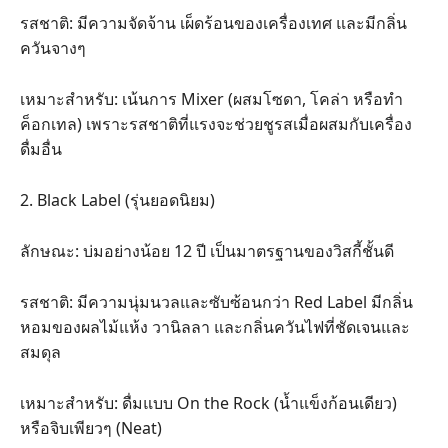
​รสชาติ: มีความจัดจ้าน เผ็ดร้อนของเครื่องเทศ และมีกลิ่น
ควันจางๆ
​เหมาะสำหรับ: เน้นการ Mixer (ผสมโซดา, โคล่า หรือทำ
ค็อกเทล) เพราะรสชาติที่แรงจะช่วยชูรสเมื่อผสมกับเครื่อง
ดื่มอื่น
​2. Black Label (รุ่นยอดนิยม)
​ลักษณะ: บ่มอย่างน้อย 12 ปี เป็นมาตรฐานของวิสกี้ชั้นดี
​รสชาติ: มีความนุ่มนวลและซับซ้อนกว่า Red Label มีกลิ่น
หอมของผลไม้แห้ง วานิลลา และกลิ่นควันไฟที่ชัดเจนและ
สมดุล
​เหมาะสำหรับ: ดื่มแบบ On the Rock (น้ำแข็งก้อนเดียว)
หรือจิบเพียวๆ (Neat)