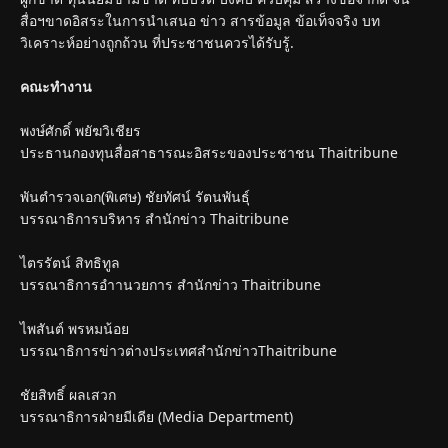
สื่อฯขาดอิสระในการนำเสนอ ข่าว สารข้อมูล ข้อเท็จจริง บท
วิเคราะห์อย่างถูกถ้วน ที่ประชาชนควรได้รับรู้.
คณะทำงาน
พงษ์ศักดิ์ พยัฆวิเชียร
ประธานกองทุนสื่อสาธารณะอิสระของประชาชน Thaitribune
พันตำรวจเอก(พิเศษ) ชัยทัศน์ รัตนพันธุ์
บรรณาธิการบริหาร สำนักข่าว Thaitribune
ไตรรัตน์ สิทธิทูล
บรรณาธิการอำานวยการ สำนักข่าว Thaitribune
ไพสันต์ พรหมน้อย
บรรณาธิการข่าวต่างประเทศสำนักข่าวThaitribune
ชัยสิทธิ์ ผลเสวก
บรรณาธิการฝ่ายมีเดีย (Media Department)