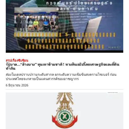
สรุปเรื่องซับซ้อน
รัฐบาล…“ล้างบาง” ทุนเทาข้ามชาติ ! ทวงคืนอธิปไตยเศรษฐกิจและที่ดิน
ทำกิน
ส่องโมเดลปราบปรามระดับสากล ยกระดับความเข้มข้นสงครามไซเบอร์ ก่อน
ประเทศไทยจะกลายเป็นแดนสวรรค์ของอาชญากร
6 มิถุนายน 2026