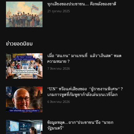
ทุกเสียงของประชาชน… คือพลังของชาติ
21 ตุลาคม 2025
ข่าวยอดนิยม
เมื่อ “สแกน” มาแทนที่ แล้ว“เงินสด” หมด
ความหมาย ?
7 สิงหาคม 2026
“UN” หรือแค่เสียงของ “ผู้รายงานพิเศษ“ ?
เกมการทูตที่กัมพูชากำลังเล่นบนเวทีโลก
6 สิงหาคม 2026
ข้อมูลหลุด…จาก“ประชาชน”ถึง “นายก
รัฐมนตรี”