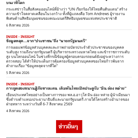
บนเวทีโลก
กระแสข่าวในสื่อสังคมออนไลน์ที่อ้างว่า “UN เรียกร้องให้ไทยคืนดินแดน” สร้าง
ความเข้าใจคลาดเคลื่อนในวงกว้าง ทั้งที่ผู้แถลงคือ Tom Andrews ผู้รายงาน
พิเศษด้านสิทธิมนุษยชนของคณะมนตรีสิทธิมนุษยชนแห่งสหประชาชาติ
6 สิงหาคม 2026
INSIDE - INSIGHT
ข้อมูลหลุด…จาก“ประชาชน”ถึง “นายกรัฐมนตรี”
การเผยแพร่ข้อมูลส่วนบุคคลและภาพถ่ายบัตรประจำตัวประชาชนของบุคคล
ระดับสูง รวมถึงนายกรัฐมนตรี ผู้บริหารกระทรวงมหาดไทย และข้าราชการระดับ
สูง บนโลกออนไลน์ ในช่วงที่กรณีข้อมูลผู้ครอบครองรถยนต์ยังอยู่ระหว่างการ
ตรวจสอบ ได้ทำให้ประเด็นการคุ้มครองข้อมูลส่วนบุคคลของไทยก้าวพ้นจาก
คำถามเรื่อง “ข้อมูลหลุดจากที่ใด”
5 สิงหาคม 2026
INSIDE - INSIGHT
การทูตสองขนานสู้ภัยชายแดน เดิมพันไทยเปิดประตูรับ “มิน อ่อง หล่าย”
เยือนประเทศไทยอย่างเป็นทางการของ พล.อ.อาวุโส มิน อ่อง หล่าย ผู้นำเมียนมา
ซึ่งดำรงตำแหน่งประธานาธิบดีและนายกรัฐมนตรี ภายใต้โครงสร้างอำนาจของ
ฝ่ายทหาร ระหว่างวันที่ 6-7 สิงหาคม 2569
4 สิงหาคม 2026
ข่าวอื่นๆ