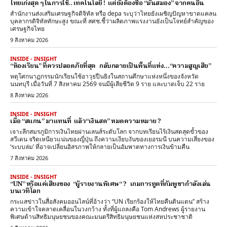
ไทยเก่งสุด ๆ ในการใช้.. เทคโนโลยี ! แต่ยังต้องซื้อ “มันสมอง” จากคนอื่น
สำนักงานส่งเสริมเศรษฐกิจดิจิทัล หรือ depa ระบุว่าไทยยังเผชิญปัญหาขาดแคลน
บุคลากรดิจิทัลทักษะสูง ขณะที่ สศช.ชี้ว่าผลิตภาพแรงงานยังเป็นโจทย์สำคัญของ
เศรษฐกิจไทย
9 สิงหาคม 2026
INSIDE - INSIGHT
“ห้องเรียน” ที่ควรปลอดภัยที่สุด กลับกลายเป็นพื้นที่แห่ง…“ความสูญเสีย”
หตุโศกนาฏกรรมนักเรียนใช้อาวุธปืนยิงในสถานศึกษาแห่งหนึ่งของจังหวัด
นนทบุรี เมื่อวันที่ 7 สิงหาคม 2569 จนมีผู้เสียชีวิต 9 ราย และบาดเจ็บ 22 ราย
8 สิงหาคม 2026
INSIDE - INSIGHT
เมื่อ “สแกน” มาแทนที่ แล้ว“เงินสด” หมดความหมาย ?
เจาะลึกสมรภูมิการเงินไทยผ่านเลนส์ระดับโลก จากบทเรียนไร้เงินสดสุดขั้วของ
สวีเดน จริตเหนียวแน่นของญี่ปุ่น ถึงความเงียบงันของเยอรมนี บนความเสี่ยงของ
‘ระบบล่ม’ ที่อาจเปลี่ยนอิสรภาพให้กลายเป็นอัมพาตทางการเงินข้ามคืน
7 สิงหาคม 2026
INSIDE - INSIGHT
“UN” หรือแค่เสียงของ “ผู้รายงานพิเศษ“ ? เกมการทูตที่กัมพูชากำลังเล่น
บนเวทีโลก
กระแสข่าวในสื่อสังคมออนไลน์ที่อ้างว่า “UN เรียกร้องให้ไทยคืนดินแดน” สร้าง
ความเข้าใจคลาดเคลื่อนในวงกว้าง ทั้งที่ผู้แถลงคือ Tom Andrews ผู้รายงาน
พิเศษด้านสิทธิมนุษยชนของคณะมนตรีสิทธิมนุษยชนแห่งสหประชาชาติ