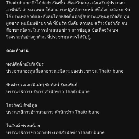
Thaitribune จึงได้ก่อกำเนิดขึ้น เพื่อสนับสนุน ส่งเสริมผู้ประกอบ
อาชีพสื่อสารมวลชน ให้สามารถปฏิบัติภาระหน้าที่ได้อย่างอิสระ รับ
ใช้ประเทศชาติและสังคมไทยหยัดยืนต่อสู้กับกระแสทุนธุรกิจสื่อ ทุน
ผูกขาด ทุนนิยมข้ามชาติ ที่บีบรัด บังคับ ควบคุม สร้างข้อจำกัด จน
สื่อฯขาดอิสระในการนำเสนอ ข่าว สารข้อมูล ข้อเท็จจริง บท
วิเคราะห์อย่างถูกถ้วน ที่ประชาชนควรได้รับรู้.
คณะทำงาน
พงษ์ศักดิ์ พยัฆวิเชียร
ประธานกองทุนสื่อสาธารณะอิสระของประชาชน Thaitribune
พันตำรวจเอก(พิเศษ) ชัยทัศน์ รัตนพันธุ์
บรรณาธิการบริหาร สำนักข่าว Thaitribune
ไตรรัตน์ สิทธิทูล
บรรณาธิการอำานวยการ สำนักข่าว Thaitribune
ไพสันต์ พรหมน้อย
บรรณาธิการข่าวต่างประเทศสำนักข่าวThaitribune