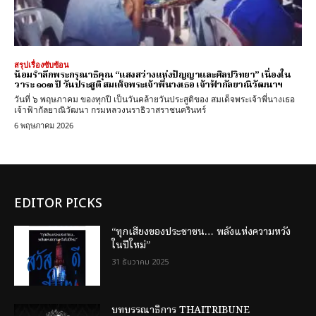
สรุปเรื่องซับซ้อน
น้อมรำลึกพระกรุณาธิคุณ “แสงสว่างแห่งปัญญาและศิลปวิทยา” เนื่องใน
วาระ ๑๐๓ ปี วันประสูติ สมเด็จพระเจ้าพี่นางเธอ เจ้าฟ้ากัลยาณิวัฒนาฯ
วันที่ ๖ พฤษภาคม ของทุกปี เป็นวันคล้ายวันประสูติของ สมเด็จพระเจ้าพี่นางเธอ
เจ้าฟ้ากัลยาณิวัฒนา กรมหลวงนราธิวาสราชนครินทร์
6 พฤษภาคม 2026
EDITOR PICKS
“ทุกเสียงของประชาชน… พลังแห่งความหวัง
ในปีใหม่”
31 ธันวาคม 2025
บทบรรณาธิการ THAITRIBUNE