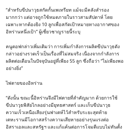
“สำหรับขีปนาวุธสกัดกั้นเพเทรียท แม้จะมีคลังสำรอง
มากกว่า แต่อาจถูกใช้หมดภายในราวสามสัปดาห์ โดย
เฉพาะหากต้องยิง 10 ลูกเพื่อสกัดเป้าหมายทางอากาศของ
อิหร่านหนึ่งเป้า” ผู้เชี่ยวชาญรายนี้ระบุ
คนูตอฟกล่าวเพิ่มเติมว่า การเพิ่มกำลังการผลิตขีปนาวุธดัง
กล่าวอย่างรวดเร็วเป็นเรื่องที่ไม่สมจริง เนื่องจากกำลังการ
ผลิตต่อเดือนในปัจจุบันอยู่ที่เพียง 55 ลูก ซึ่งถือว่า “ไม่เพียงพอ
อย่างยิ่ง”
ไพ่ตายของอิหร่าน
“ดังนั้น ขณะนี้อิหร่านจึงมีไพ่ตายที่สำคัญมาก ด้วยการใช้
ขีปนาวุธพิสัยไกลอย่างมียุทธศาสตร์ และเก็บขีปนาวุธ
ความเร็วเหนือเสียงรุ่นฟาเตห์ไว้สำหรับระยะสุดท้าย
เตหะรานมีโอกาสสร้างความเสียหายอย่างรุนแรงต่อ
อิสราเอลและสหรัฐฯ และแก้แค้นต่อการโจมตีแบบไม่ทันตั้ง