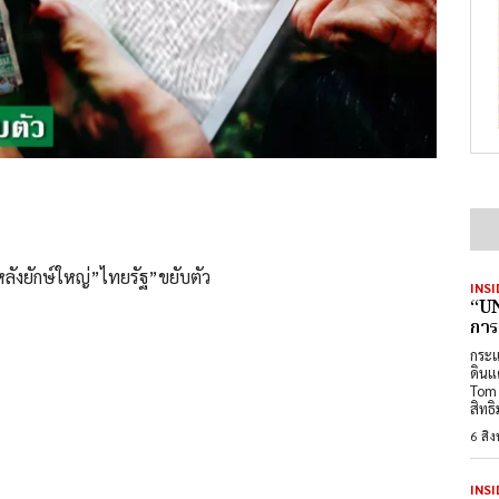
ลังยักษ์ใหญ่”ไทยรัฐ”ขยับตัว
INSI
“UN
การ
กระแ
ดินแ
Tom 
สิทธ
6 สิ
INSI