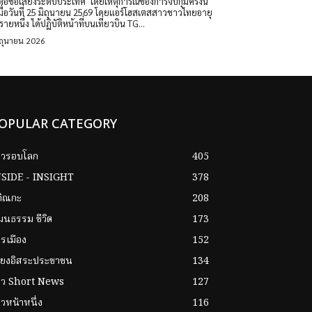
เสียงระดับประเทศ ​โดยเหตุการณ์ของการจับกุมครี้งนี้
เมื่อวันที่ 25 มิถุนายน 2569 โดยแอร์โฮสเตสสาวชาวไทยอายุ
รายหนึ่ง ได้ปฏิบัติหน้าที่บนเที่ยวบิน TG...
ิถุนายน 2026
OPULAR CATEGORY
าวรอบโลก
405
NSIDE - INSIGHT
378
กิณกะ
208
ฒนธรรม ชีวิต
173
รเมือง
152
ียงอิสระประชาชน
134
่าว Short News
127
าวหน้าหนึ่ง
116