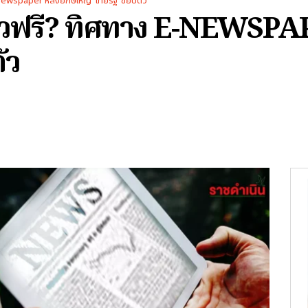
Newspaper หลังยักษ์ใหญ่”ไทยรัฐ”ขยับตัว
าวฟรี? ทิศทาง E-NEWSPAP
ัว