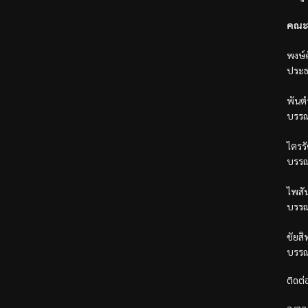
คณะ
พงษ์ศ
ประธ
พันตำ
บรรณ
ไตรรั
บรรณ
ไพสั
บรรณ
ชัยสิ
บรรณ
ติดต่