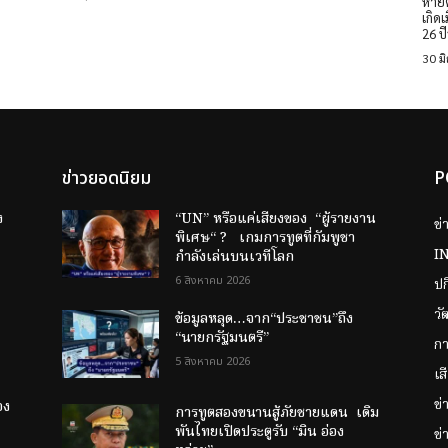
หายต่อชื่อ
เกิด
26 ปี
30 ม
ข่าวยอดนิยม
P
ง
“UN” หรือแค่เสียงของ “ผู้รายงาน
ข่
พิเศษ“ ? เกมการทูตที่กัมพูชา
I
กำลังเล่นบนเวทีโลก
6 สิงหาคม 2026
ป
วั
ข้อมูลหลุด…จาก“ประชาชน”ถึง
“นายกรัฐมนตรี”
กา
5 สิงหาคม 2026
เส
ข
อง
การทูตสองขนานสู้ภัยชายแดน เดิม
พันไทยเปิดประตูรับ “มิน อ่อง
ข่