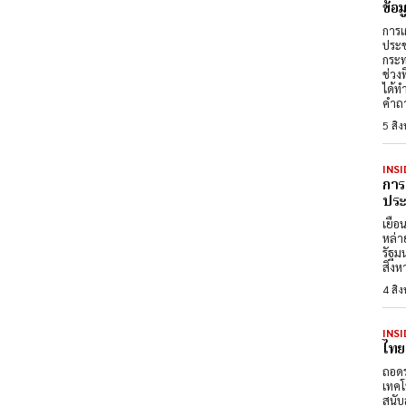
ข้อ
การเ
ประช
กระท
ช่วง
ได้ท
คำถา
5 สิ
INSI
การ
ประต
เยือ
หล่า
รัฐม
สิงห
4 สิ
INSI
ไทย
ถอดร
เทคโ
สนับ