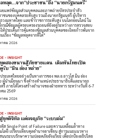
มูลหลุด…จาก“ประชาชน”ถึง “นายกรัฐมนตรี”
ผยแพร่ข้อมูลส่วนบุคคลและภาพถ่ายบัตรประจำตัว
าชนของบุคคลระดับสูง รวมถึงนายกรัฐมนตรี ผู้บริหาร
รวงมหาดไทย และข้าราชการระดับสูง บนโลกออนไลน์ ใน
ที่กรณีข้อมูลผู้ครอบครองรถยนต์ยังอยู่ระหว่างการตรวจสอบ
ำให้ประเด็นการคุ้มครองข้อมูลส่วนบุคคลของไทยก้าวพ้นจาก
มเรื่อง “ข้อมูลหลุดจากที่ใด”
งหาคม 2026
DE - INSIGHT
ทูตสองขนานสู้ภัยชายแดน เดิมพันไทยเปิด
ูรับ “มิน อ่อง หล่าย”
นประเทศไทยอย่างเป็นทางการของ พล.อ.อาวุโส มิน อ่อง
ย ผู้นำเมียนมา ซึ่งดำรงตำแหน่งประธานาธิบดีและนายก
นตรี ภายใต้โครงสร้างอำนาจของฝ่ายทหาร ระหว่างวันที่ 6-7
าคม 2569
งหาคม 2026
DE - INSIGHT
สู่ยุคดิจิทัล แต่ผจญภัย “ระบบล่ม”
หัส Single Point of Failure และความเหลื่อมล้ำทาง
นโลยี เปรียบเทียบดุลอำนาจอาเซียน สู่การแนะแนวทาง
สนุนระบบรักษาความปลอดภัยอัจฉริยะ เพื่อปกป้องอธิปไตย