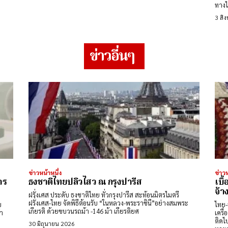
ทางไ
3 สิ
ข่าวอื่นๆ
ข่าวหน้าหนึ่ง
ข่าวห
าร
ธงชาติไทยปลิวไสว ณ กรุงปารีส
เบื
จ้า
ฝรั่งเศส ประดับ ธงชาติไทย ทั่วกรุงปารีส สะท้อนมิตรไมตรี
ฝรั่งเศส-ไทย จัดพิธีต้อนรับ “ในหลวง-พระราชินี”อย่างสมพระ
บ
ไทย-ออสซี
เกียรติ ด้วยขบวนรถม้า -146 ม้า เกียรติยศ
้า
เครื
ติดไ
30 มิถุนายน 2026