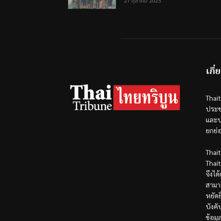
21 ตุลาคม 2025
เกี่
Thai
ประช
และป
ยกย่
Thai
Thai
จึงได
สามา
หยัดย
บังค
ข้อมู