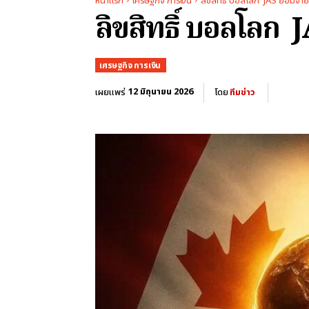
หน้าแรก
เศรษฐกิจ การเงิน
ลิขสิทธิ์ บอลโลก JAS ยอมจ่าย 2
ลิขสิทธิ์ บอลโลก J
เศรษฐกิจ การเงิน
12 มิถุนายน 2026
เผยแพร่
โดย
ทีมข่าว