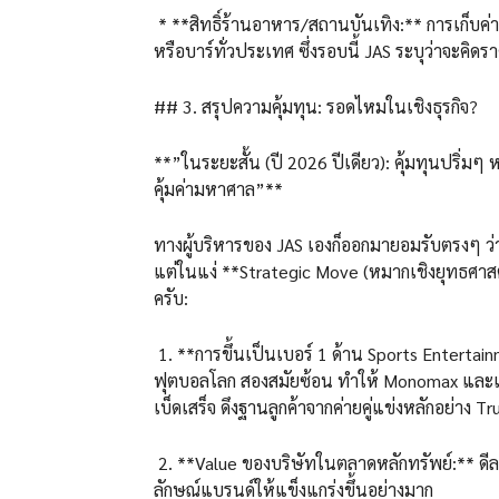
* **สิทธิ์ร้านอาหาร/สถานบันเทิง:** การเก็บค
หรือบาร์ทั่วประเทศ ซึ่งรอบนี้ JAS ระบุว่าจะคิด
## 3. สรุปความคุ้มทุน: รอดไหมในเชิงธุรกิจ?
**”ในระยะสั้น (ปี 2026 ปีเดียว): คุ้มทุนปริ่ม
คุ้มค่ามหาศาล”**
ทางผู้บริหารของ JAS เองก็ออกมายอมรับตรงๆ ว่า 
แต่ในแง่ **Strategic Move (หมากเชิงยุทธศาสตร์
ครับ:
1. **การขึ้นเป็นเบอร์ 1 ด้าน Sports Entertainm
ฟุตบอลโลก สองสมัยซ้อน ทำให้ Monomax และเ
เบ็ดเสร็จ ดึงฐานลูกค้าจากค่ายคู่แข่งหลักอย่าง Tr
2. **Value ของบริษัทในตลาดหลักทรัพย์:** ดีลระ
ลักษณ์แบรนด์ให้แข็งแกร่งขึ้นอย่างมาก