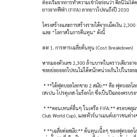
ต้องเริ่มจากการทำความเข้าใจก่อนว่า ดีลนี้ไม่
ยาวจากฟีฟ่า (FIFA) ลากยาวไปจนถึงปี 2030
โครงสร้างและการสร้างรายได้จากเม็ดเงิน 2,300 ล
และ “โอกาสในการคืนทุน” ดังนี้
## 1. การหารเฉลี่ยต้นทุน (Cost Breakdown)
หากมองตัวเลข 2,300 ล้านบาทในคราวเดียวอาจดูส
ซอยย่อยออกไปจนไม่ได้หนักหน่วงเกินไปในระยะส
* **ได้ฟุตบอลโลกชาย 2 สมัย:** คือ ฟุตบอลโ
(สเปน-โปรตุเกส-โมร็อกโก ซึ่งเป็นปีฉลองครบรอ
* **คอนเทนต์อื่นๆ ในเครือ FIFA:** ครอบคลุ
Club World Cup), และทัวร์นาเมนต์เยาวชนต่าง
* **เฉลี่ยต่อสมัย:** ต้นทุนเนื้อๆ ของฟุตบอลโ