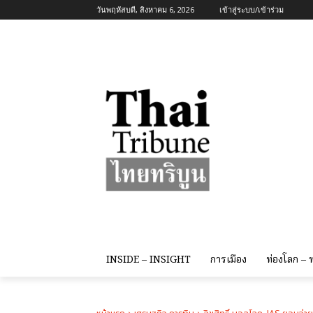
วันพฤหัสบดี, สิงหาคม 6, 2026
เข้าสู่ระบบ/เข้าร่วม
INSIDE – INSIGHT
การเมือง
ท่องโลก –