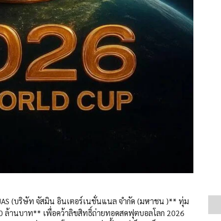
AS (บริษัท จัสมิน อินเตอร์เนชั่นแนล จำกัด (มหาชน )** ทุ่ม
 ล้านบาท** เพื่อคว้าลิขสิทธิ์ถ่ายทอดสดฟุตบอลโลก 2026