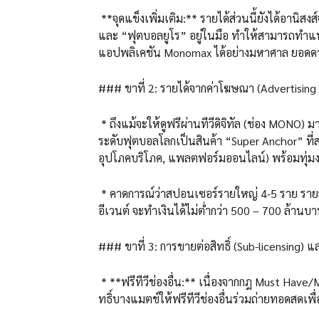
**จุดแข็งเพิ่มเติม:** รายได้ส่วนนี้ยังได้อานิสงส
และ “ฟุตบอลยูโร” อยู่ในมือ ทำให้สามารถทำแพ็
แอปพลิเคชัน Monomax ได้อย่างมหาศาล ยอดด
### ขาที่ 2: รายได้จากค่าโฆษณา (Advertisin
* ถึงแม้จะให้ดูฟรีผ่านทีวีดิจิทัล (ช่อง MONO
ระดับฟุตบอลโลกเป็นสินค้า “Super Anchor” ที่ส
อุปโภคบริโภค, แพลตฟอร์มออนไลน์) พร้อมทุ่มงบแ
* คาดการณ์ว่าสปอนเซอร์รายใหญ่ 4-5 ราย รา
อีเวนต์ จะทำเงินได้ไม่ต่ำกว่า 500 – 700 ล้านบ
### ขาที่ 3: การขายต่อสิทธิ์ (Sub-licensing) แ
* **ฟรีทีวีช่องอื่น:** เนื่องจากกฎ Must Have
ทธิ์บางแมตช์ให้ฟรีทีวีช่องอื่นร่วมถ่ายทอดสดเพ