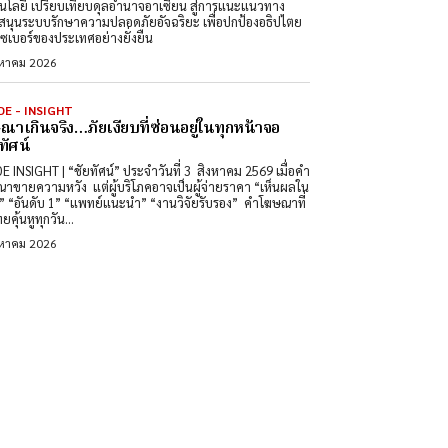
นโลยี เปรียบเทียบดุลอำนาจอาเซียน สู่การแนะแนวทาง
สนุนระบบรักษาความปลอดภัยอัจฉริยะ เพื่อปกป้องอธิปไตย
ซเบอร์ของประเทศอย่างยั่งยืน
งหาคม 2026
DE - INSIGHT
ณาเกินจริง…ภัยเงียบที่ซ่อนอยู่ในทุกหน้าจอ
ทัศน์
IGHT | “ชัยทัศน์” ประจำวันที่ 3 สิงหาคม 2569 เมื่อคำ
ขายความหวัง แต่ผู้บริโภคอาจเป็นผู้จ่ายราคา “เห็นผลใน
” “อันดับ 1” “แพทย์แนะนำ” “งานวิจัยรับรอง” คำโฆษณาที่
คุ้นหูทุกวัน...
งหาคม 2026