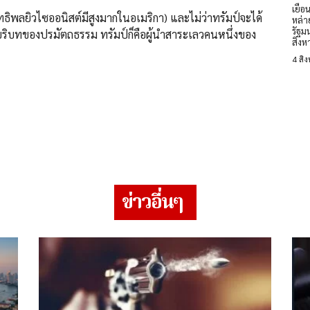
เยือ
อิทธิพลยิวไซออนิสต์มีสูงมากในอเมริกา) และไม่ว่าทรัมป์จะได้
หล่า
รัฐม
น ในบริบทของปรมัตถธรรม ทรัมป์ก็คือผู้นำสาระเลวคนหนึ่งของ
สิงห
4 สิ
ข่าวอื่นๆ