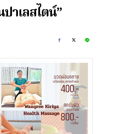
ในปาเลสไตน์”