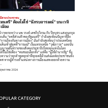
งอิสระประชาชน
ฐมนตรี” ต้องไม่ใช่ “นักรบอารมณ์” บนเวที
เมือง
วิวาทะระหว่าง นพ.วรงค์ เดชกิจวิกรม กับ ปิยบุตร แสงกนกกุล
ะเด็น “อคติส่วนตัวของรัฐมนตรี” กำลังสะท้อนปัญหาที่ลึก
รเถียงกันทางการเมือง” มันกำลังสะท้อนว่าประเทศไทย
เดินเข้าสู่ยุคที่“อารมณ์” เริ่มแทรกเหนือ “วุฒิภาวะ” และนั่น
ัญญาณอันตรายของสังคมประชาธิปไตยทุกแห่งในโลก
ไม่ใช่เพียง “คนชนะเลือกตั้ง” แต่คือ “ผู้ใช้อำนาจรัฐ” ซึ่ง
ความว่าทุกคำพูดทุกท่าทีทุกอคติล้วนส่งผลต่อประชาชนทั้ง
รเมืองแสดงออกด้วยความ
..
พฤษภาคม 2026
OPULAR CATEGORY