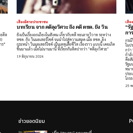
เสียงอิสระประชาชน
เสีย
บทเรียน จาก คดีลุงวิศวะ ถึง คดี ตชด. ยิง วิน
“รั
การ
าอดีต
ยังเป็นเรื่องถกเถียงในสังคม เกี่ยวกับคดี ทะเลาะวิวาท ระหว่าง
O)
ตชด. กับ วินมอเตอร์ไซค์ จนนำไปสู่ความสลด เมื่อ ตชด. ยิง
กรณี
าร”
กระหน่ำ วินมอเตอร์ไซค์ เป็นเหตุเสียชีวิต เรื่องราว แบบนี้ เคยเกิด
ในปร
ขึ้นมาแล้ว เมื่อไม่นานมานี้ ที่เรียกกันติดปากว่า "คดีลุงวิศวะ"
กว่า “กา
กำลัง
19 มิถุนายน 2026
คือส
รัฐมนตรี
หมาย
ประเทศ หากผู้ดำรงตำแหน่งทางกา
โกรธ.
25 
ข่าวยอดนิยม
P