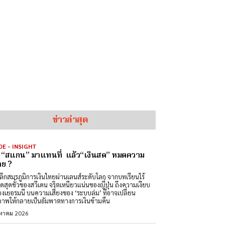
ข่าวล่าสุด
DE - INSIGHT
่อ “สแกน” มาแทนที่ แล้ว“เงินสด” หมดความ
ย ?
ลึกสมรภูมิการเงินไทยผ่านเลนส์ระดับโลก จากบทเรียนไร้
สดสุดขั้วของสวีเดน จริตเหนียวแน่นของญี่ปุ่น ถึงความเงียบ
องเยอรมนี บนความเสี่ยงของ ‘ระบบล่ม’ ที่อาจเปลี่ยน
ภาพให้กลายเป็นอัมพาตทางการเงินข้ามคืน
งหาคม 2026