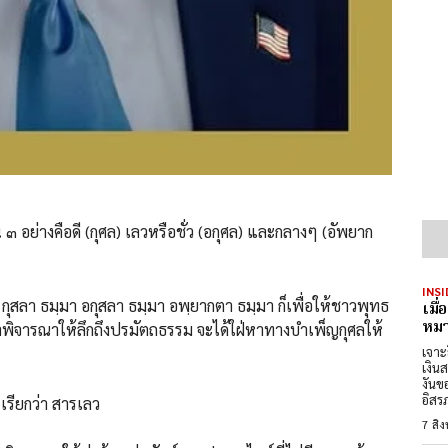
ย่างคือดี (กุศล) เลวหรือชั่ว (อกุศล) และกลางๆ (อัพยาก
INSI
ุสลา ธมฺมา อกุสลา ธมฺมา อพฺยากตา ธมฺมา ก็เพื่อให้ชาวพุทธ
เมื
หมา
นมาพิจารณาให้ลึกถึงปรมัตถธรรม จะได้ใฝ่หาทางบำเพ็ญกุศลให้
เจาะ
เงิน
งันข
อิสร
เรียกว่า สารเลว
7 สิ