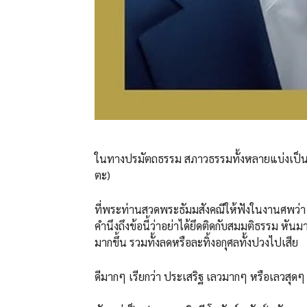
ในทางปรมัตถธรรม สภาวธรรมทั้งหลายแบ่งเป็น ๓ อ
ตะ)
ที่พระท่านสวดพระธัมมสังคณีให้ฟังในงานศพว่า ก
คำนึงถึงข้อนี้ว่าอย่าได้ยึดติดกับสมมติธรรม หั
มากขึ้น รวมทั้งลดหรือละทิ้งอกุศลทั้งปวงไปเสีย
ดีมากๆ เรียกว่า ประเสริฐ เลวมากๆ หรือเลวสุดๆ 