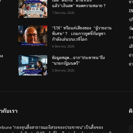
ง
เมื่อ “สแกน” มาแทนที่
ข่
แล้ว“เงินสด” หมดความหมาย ?
I
7 สิงหาคม 2026
ป
“UN” หรือแค่เสียงของ “ผู้รายงาน
วั
พิเศษ“ ? เกมการทูตที่กัมพูชา
กา
กำลังเล่นบนเวทีโลก
เส
6 สิงหาคม 2026
ข
อง
ข้อมูลหลุด…จาก“ประชาชน”ถึง
“นายกรัฐมนตรี”
ข่
5 สิงหาคม 2026
ยวกับเรา
ต
tribune "กองทุนสื่อสาธารณะอิสระของประชาชน" เป็นสื่อของ