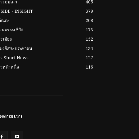
าวรอบโลก
405
NSIDE - INSIGHT
379
กิณกะ
208
ฒนธรรม ชีวิต
173
รเมือง
152
ียงอิสระประชาชน
134
่าว Short News
127
าวหน้าหนึ่ง
116
ิดตามเรา