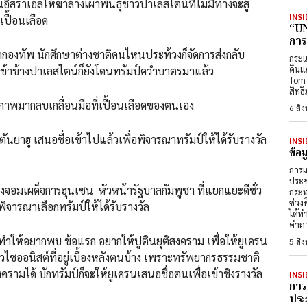
ิสราเอลให้ฆ่าล้างเผ่าพันธ์ุชาวปาเลสไตน์ที่ไม่มีทางจะสู้
INSI
เปื้อนเลือด
“UN
การ
องทัพ นักศึกษาต่างชาติคนไหนประท้วงก็จัดการส่งกลับ
กระแ
ดินแ
่เข้าข้างปาเลสไตน์ก็ยังโดนทรัมป์คว่ำบาตรมาแล้ว
Tom 
สิทธ
ิภาพมากลบเกลื่อนมือที่เปื้อนเลือดของตนเอง
6 สิ
ันยาฮู เสนอชื่อเข้าไปแล้วเพื่อพิจารณาทรัมป์ให้ได้รับรางวัล
INSI
ข้อ
การเ
ประช
งจอมเผด็จการฮุนเซน หัวหน้ารัฐบาลกัมพูชา ที่แยกแยะดีชั่ว
กระท
ช่วง
จารณาเลือกทรัมป์ให้ได้รับรางวัล
ได้ท
คำถา
่ทำให้อยากพบ ข้อแรก อยากให้ปูตินยุติสงคราม เพื่อให้ยูเครน
5 สิ
วไซออนิสต์ที่อยู่เบื้องหลังตนบ้าง เพราะทรัพยากรธรรมชาติ
งครามได้ บักทรัมป์ก็จะให้ยูเครนเสนอชื่อตนเพื่อเข้าชิงรางวัล
INSI
การ
ประต