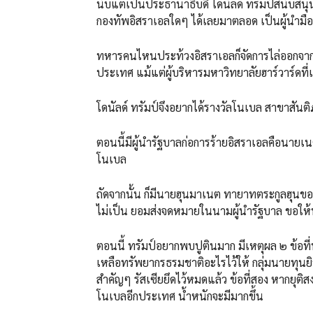
นับแต่เป็นประธานาธิบดี โดนัลด์ ทรัมป์สนับสนุนอ
กองทัพอิสราเอลใดๆ ได้เลยมาตลอด เป็นผู้นำมือ
ทหารคนไหนประท้วงอิสราเอลก็จัดการไล่ออกจากก
ประเทศ แม้แต่ผู้บริหารมหาวิทยาลัยฮาร์วาร์ดที
โดนัลด์ ทรัมป์จึงอยากได้รางวัลโนเบล สาขาสันต
ตอนนี้มีผู้นำรัฐบาลก่อการร้ายอิสราเอลคือนายเนต
โนเบล
ถัดจากนั้น ก็มีนายฮุนมาเนต ทายาทตระกูลฮุนขอ
ไม่เป็น ยอมส่งจดหมายในนามผู้นำรัฐบาล ขอให้พิ
ตอนนี้ ทรัมป์อยากพบปูตินมาก มีเหตุผล ๒ ข้อที
เหลือทรัพยากรธรมชาติอะไรไว้ให้ กลุ่มนายทุนยิ
สำคัญๆ รัสเซียยึดไว้หมดแล้ว ข้อที่สอง หากยุติส
โนเบลอีกประเทศ น้ำหนักจะมีมากขึ้น