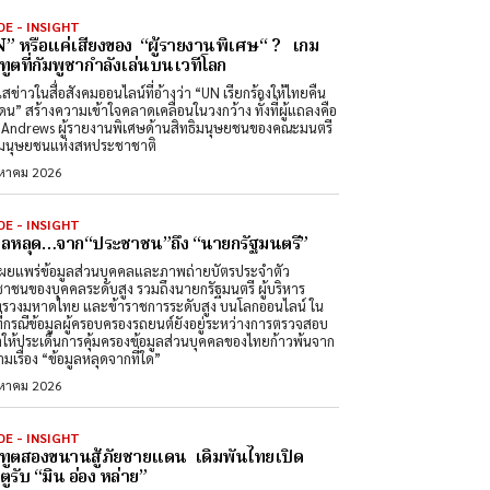
DE - INSIGHT
” หรือแค่เสียงของ “ผู้รายงานพิเศษ“ ? เกม
ทูตที่กัมพูชากำลังเล่นบนเวทีโลก
สข่าวในสื่อสังคมออนไลน์ที่อ้างว่า “UN เรียกร้องให้ไทยคืน
ดน” สร้างความเข้าใจคลาดเคลื่อนในวงกว้าง ทั้งที่ผู้แถลงคือ
Andrews ผู้รายงานพิเศษด้านสิทธิมนุษยชนของคณะมนตรี
ิมนุษยชนแห่งสหประชาชาติ
งหาคม 2026
DE - INSIGHT
มูลหลุด…จาก“ประชาชน”ถึง “นายกรัฐมนตรี”
ผยแพร่ข้อมูลส่วนบุคคลและภาพถ่ายบัตรประจำตัว
าชนของบุคคลระดับสูง รวมถึงนายกรัฐมนตรี ผู้บริหาร
รวงมหาดไทย และข้าราชการระดับสูง บนโลกออนไลน์ ใน
ที่กรณีข้อมูลผู้ครอบครองรถยนต์ยังอยู่ระหว่างการตรวจสอบ
ำให้ประเด็นการคุ้มครองข้อมูลส่วนบุคคลของไทยก้าวพ้นจาก
มเรื่อง “ข้อมูลหลุดจากที่ใด”
งหาคม 2026
DE - INSIGHT
ทูตสองขนานสู้ภัยชายแดน เดิมพันไทยเปิด
ูรับ “มิน อ่อง หล่าย”