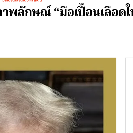
มือเปื้อนเลือดในปาเลสไตน์"
าพลักษณ์ “มือเปื้อนเลือด