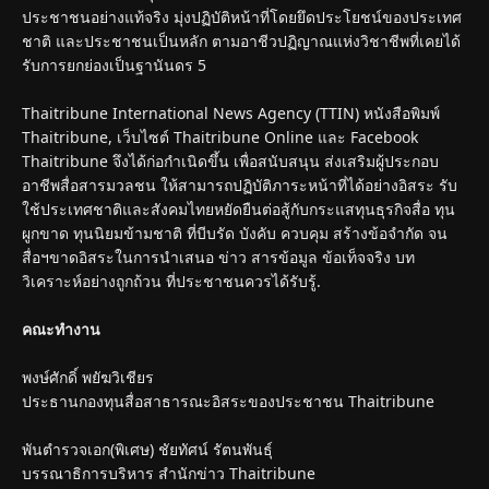
ประชาชนอย่างแท้จริง มุ่งปฏิบัติหน้าที่โดยยึดประโยชน์ของประเทศ
ชาติ และประชาชนเป็นหลัก ตามอาชีวปฏิญาณแห่งวิชาชีพที่เคยได้
รับการยกย่องเป็นฐานันดร 5
Thaitribune International News Agency (TTIN) หนังสือพิมพ์
Thaitribune, เว็บไซต์ Thaitribune Online และ Facebook
Thaitribune จึงได้ก่อกำเนิดขึ้น เพื่อสนับสนุน ส่งเสริมผู้ประกอบ
อาชีพสื่อสารมวลชน ให้สามารถปฏิบัติภาระหน้าที่ได้อย่างอิสระ รับ
ใช้ประเทศชาติและสังคมไทยหยัดยืนต่อสู้กับกระแสทุนธุรกิจสื่อ ทุน
ผูกขาด ทุนนิยมข้ามชาติ ที่บีบรัด บังคับ ควบคุม สร้างข้อจำกัด จน
สื่อฯขาดอิสระในการนำเสนอ ข่าว สารข้อมูล ข้อเท็จจริง บท
วิเคราะห์อย่างถูกถ้วน ที่ประชาชนควรได้รับรู้.
คณะทำงาน
พงษ์ศักดิ์ พยัฆวิเชียร
ประธานกองทุนสื่อสาธารณะอิสระของประชาชน Thaitribune
พันตำรวจเอก(พิเศษ) ชัยทัศน์ รัตนพันธุ์
บรรณาธิการบริหาร สำนักข่าว Thaitribune