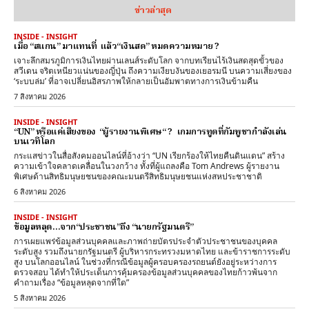
ข่าวล่าสุด
INSIDE - INSIGHT
เมื่อ “สแกน” มาแทนที่ แล้ว“เงินสด” หมดความหมาย ?
เจาะลึกสมรภูมิการเงินไทยผ่านเลนส์ระดับโลก จากบทเรียนไร้เงินสดสุดขั้วของ
สวีเดน จริตเหนียวแน่นของญี่ปุ่น ถึงความเงียบงันของเยอรมนี บนความเสี่ยงของ
‘ระบบล่ม’ ที่อาจเปลี่ยนอิสรภาพให้กลายเป็นอัมพาตทางการเงินข้ามคืน
7 สิงหาคม 2026
INSIDE - INSIGHT
“UN” หรือแค่เสียงของ “ผู้รายงานพิเศษ“ ? เกมการทูตที่กัมพูชากำลังเล่น
บนเวทีโลก
กระแสข่าวในสื่อสังคมออนไลน์ที่อ้างว่า “UN เรียกร้องให้ไทยคืนดินแดน” สร้าง
ความเข้าใจคลาดเคลื่อนในวงกว้าง ทั้งที่ผู้แถลงคือ Tom Andrews ผู้รายงาน
พิเศษด้านสิทธิมนุษยชนของคณะมนตรีสิทธิมนุษยชนแห่งสหประชาชาติ
6 สิงหาคม 2026
INSIDE - INSIGHT
ข้อมูลหลุด…จาก“ประชาชน”ถึง “นายกรัฐมนตรี”
การเผยแพร่ข้อมูลส่วนบุคคลและภาพถ่ายบัตรประจำตัวประชาชนของบุคคล
ระดับสูง รวมถึงนายกรัฐมนตรี ผู้บริหารกระทรวงมหาดไทย และข้าราชการระดับ
สูง บนโลกออนไลน์ ในช่วงที่กรณีข้อมูลผู้ครอบครองรถยนต์ยังอยู่ระหว่างการ
ตรวจสอบ ได้ทำให้ประเด็นการคุ้มครองข้อมูลส่วนบุคคลของไทยก้าวพ้นจาก
คำถามเรื่อง “ข้อมูลหลุดจากที่ใด”
5 สิงหาคม 2026