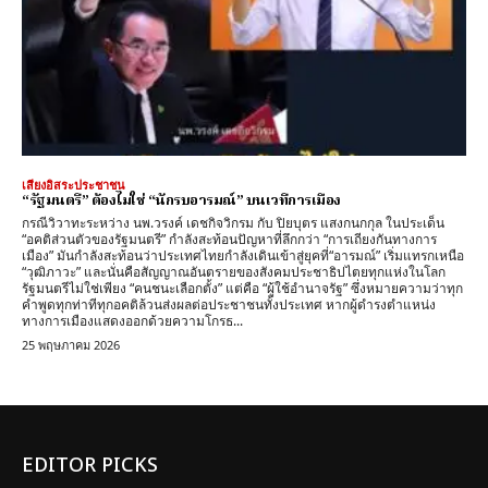
เสียงอิสระประชาชน
“รัฐมนตรี” ต้องไม่ใช่ “นักรบอารมณ์” บนเวทีการเมือง
กรณีวิวาทะระหว่าง นพ.วรงค์ เดชกิจวิกรม กับ ปิยบุตร แสงกนกกุล ในประเด็น
“อคติส่วนตัวของรัฐมนตรี” กำลังสะท้อนปัญหาที่ลึกกว่า “การเถียงกันทางการ
เมือง” มันกำลังสะท้อนว่าประเทศไทยกำลังเดินเข้าสู่ยุคที่“อารมณ์” เริ่มแทรกเหนือ
“วุฒิภาวะ” และนั่นคือสัญญาณอันตรายของสังคมประชาธิปไตยทุกแห่งในโลก
รัฐมนตรีไม่ใช่เพียง “คนชนะเลือกตั้ง” แต่คือ “ผู้ใช้อำนาจรัฐ” ซึ่งหมายความว่าทุก
คำพูดทุกท่าทีทุกอคติล้วนส่งผลต่อประชาชนทั้งประเทศ หากผู้ดำรงตำแหน่ง
ทางการเมืองแสดงออกด้วยความโกรธ...
25 พฤษภาคม 2026
EDITOR PICKS