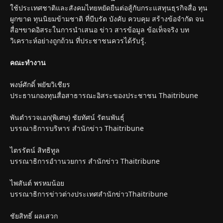
ใช้ประเทศชาติและสังคมไทยหยัดยืนต่อสู้กับกระแสทุนธุรกิจสื่อ ทุน
ผูกขาด ทุนนิยมข้ามชาติ ที่บีบรัด บังคับ ควบคุม สร้างข้อจำกัด จน
สื่อฯขาดอิสระในการนำเสนอ ข่าว สารข้อมูล ข้อเท็จจริง บท
วิเคราะห์อย่างถูกถ้วน ที่ประชาชนควรได้รับรู้.
คณะทำงาน
พงษ์ศักดิ์ พยัฆวิเชียร
ประธานกองทุนสื่อสาธารณะอิสระของประชาชน Thaitribune
พันตำรวจเอก(พิเศษ) ชัยทัศน์ รัตนพันธุ์
บรรณาธิการบริหาร สำนักข่าว Thaitribune
ไตรรัตน์ สิทธิทูล
บรรณาธิการอำานวยการ สำนักข่าว Thaitribune
ไพสันต์ พรหมน้อย
บรรณาธิการข่าวต่างประเทศสำนักข่าวThaitribune
ชัยสิทธิ์ ผลเสวก