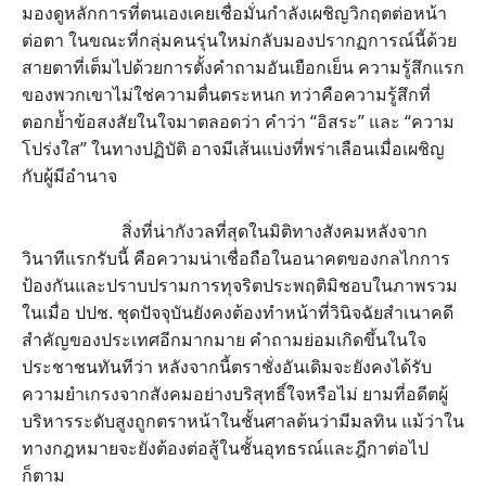
มองดูหลักการที่ตนเองเคยเชื่อมั่นกำลังเผชิญวิกฤตต่อหน้า
ต่อตา ในขณะที่กลุ่มคนรุ่นใหม่กลับมองปรากฏการณ์นี้ด้วย
สายตาที่เต็มไปด้วยการตั้งคำถามอันเยือกเย็น ความรู้สึกแรก
ของพวกเขาไม่ใช่ความตื่นตระหนก ทว่าคือความรู้สึกที่
ตอกย้ำข้อสงสัยในใจมาตลอดว่า คำว่า “อิสระ” และ “ความ
โปร่งใส” ในทางปฏิบัติ อาจมีเส้นแบ่งที่พร่าเลือนเมื่อเผชิญ
กับผู้มีอำนาจ
สิ่งที่น่ากังวลที่สุดในมิติทางสังคมหลังจาก
วินาทีแรกรับนี้ คือความน่าเชื่อถือในอนาคตของกลไกการ
ป้องกันและปราบปรามการทุจริตประพฤติมิชอบในภาพรวม
ในเมื่อ ปปช. ชุดปัจจุบันยังคงต้องทำหน้าที่วินิจฉัยสำเนาคดี
สำคัญของประเทศอีกมากมาย คำถามย่อมเกิดขึ้นในใจ
ประชาชนทันทีว่า หลังจากนี้ตราชั่งอันเดิมจะยังคงได้รับ
ความยำเกรงจากสังคมอย่างบริสุทธิ์ใจหรือไม่ ยามที่อดีตผู้
บริหารระดับสูงถูกตราหน้าในชั้นศาลต้นว่ามีมลทิน แม้ว่าใน
ทางกฎหมายจะยังต้องต่อสู้ในชั้นอุทธรณ์และฎีกาต่อไป
ก็ตาม