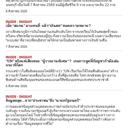
หตุโศกนาฏกรรมนักเรียนใช้อาวุธปืนยิงในสถานศึกษาแห่งหนึ่งของจังหวัด
นนทบุรี เมื่อวันที่ 7 สิงหาคม 2569 จนมีผู้เสียชีวิต 9 ราย และบาดเจ็บ 22 ราย
8 สิงหาคม 2026
INSIDE - INSIGHT
เมื่อ “สแกน” มาแทนที่ แล้ว“เงินสด” หมดความหมาย ?
เจาะลึกสมรภูมิการเงินไทยผ่านเลนส์ระดับโลก จากบทเรียนไร้เงินสดสุดขั้วของ
สวีเดน จริตเหนียวแน่นของญี่ปุ่น ถึงความเงียบงันของเยอรมนี บนความเสี่ยงของ
‘ระบบล่ม’ ที่อาจเปลี่ยนอิสรภาพให้กลายเป็นอัมพาตทางการเงินข้ามคืน
7 สิงหาคม 2026
INSIDE - INSIGHT
“UN” หรือแค่เสียงของ “ผู้รายงานพิเศษ“ ? เกมการทูตที่กัมพูชากำลังเล่น
บนเวทีโลก
กระแสข่าวในสื่อสังคมออนไลน์ที่อ้างว่า “UN เรียกร้องให้ไทยคืนดินแดน” สร้าง
ความเข้าใจคลาดเคลื่อนในวงกว้าง ทั้งที่ผู้แถลงคือ Tom Andrews ผู้รายงาน
พิเศษด้านสิทธิมนุษยชนของคณะมนตรีสิทธิมนุษยชนแห่งสหประชาชาติ
6 สิงหาคม 2026
INSIDE - INSIGHT
ข้อมูลหลุด…จาก“ประชาชน”ถึง “นายกรัฐมนตรี”
การเผยแพร่ข้อมูลส่วนบุคคลและภาพถ่ายบัตรประจำตัวประชาชนของบุคคล
ระดับสูง รวมถึงนายกรัฐมนตรี ผู้บริหารกระทรวงมหาดไทย และข้าราชการระดับ
สูง บนโลกออนไลน์ ในช่วงที่กรณีข้อมูลผู้ครอบครองรถยนต์ยังอยู่ระหว่างการ
ตรวจสอบ ได้ทำให้ประเด็นการคุ้มครองข้อมูลส่วนบุคคลของไทยก้าวพ้นจาก
คำถามเรื่อง “ข้อมูลหลุดจากที่ใด”