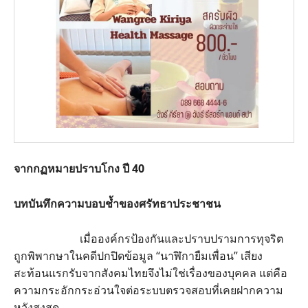
จากกฏหมายปราบโกง ปี 40
บทบันทึกความบอบช้ำของศรัทธาประชาชน
เมื่อองค์กรป้องกันและปราบปรามการทุจริต
ถูกพิพากษาในคดีปกปิดข้อมูล “นาฬิกายืมเพื่อน” เสียง
สะท้อนแรกรับจากสังคมไทยจึงไม่ใช่เรื่องของบุคคล แต่คือ
ความกระอักกระอ่วนใจต่อระบบตรวจสอบที่เคยฝากความ
หวังสูงสุด