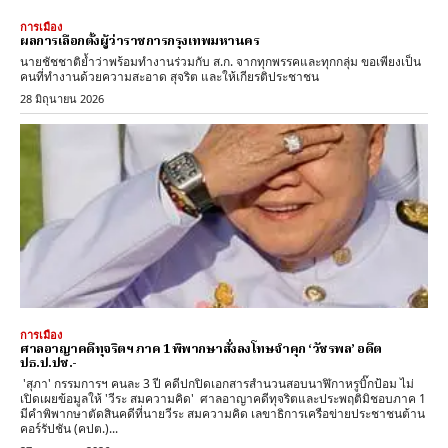
การเมือง
ผลการเลือกตั้งผู้ว่าราชการกรุงเทพมหานคร
นายชัชชาติย้ำว่าพร้อมทำงานร่วมกับ ส.ก. จากทุกพรรคและทุกกลุ่ม ขอเพียงเป็น
คนที่ทำงานด้วยความสะอาด สุจริต และให้เกียรติประชาชน
28 มิถุนายน 2026
การเมือง
ศาลอาญาคดีทุจริตฯ ภาค 1 พิพากษาสั่งลงโทษจำคุก ‘วัชรพล’ อดีต
ปธ.ป.ปช.-
'สุภา' กรรมการฯ คนละ 3 ปี คดีปกปิดเอกสารสำนวนสอบนาฬิกาหรูบิ๊กป้อม ไม่
เปิดเผยข้อมูลให้ 'วีระ สมความคิด' ศาลอาญาคดีทุจริตและประพฤติมิชอบภาค 1
มีคำพิพากษาตัดสินคดีที่นายวีระ สมความคิด เลขาธิการเครือข่ายประชาชนต้าน
คอร์รัปชัน (คปต.)...