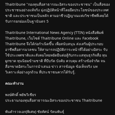
Thaitribune "กองทุนสื่อสาธารณะอิสระของประชาชน" เป็นสื่อของ
ประชาชนอย่างแท้จริง มุ่งปฏิบัติหน้าที่โดยยึดประโยชน์ของประเทศ
ชาติ และประชาชนเป็นหลัก ตามอาชีวปฏิญาณแห่งวิชาชีพที่เคยได้
รับการยกย่องเป็นฐานันดร 5
Thaitribune International News Agency (TTIN) หนังสือพิมพ์
Thaitribune, เว็บไซต์ Thaitribune Online และ Facebook
Thaitribune จึงได้ก่อกำเนิดขึ้น เพื่อสนับสนุน ส่งเสริมผู้ประกอบ
อาชีพสื่อสารมวลชน ให้สามารถปฏิบัติภาระหน้าที่ได้อย่างอิสระ รับ
ใช้ประเทศชาติและสังคมไทยหยัดยืนต่อสู้กับกระแสทุนธุรกิจสื่อ ทุน
ผูกขาด ทุนนิยมข้ามชาติ ที่บีบรัด บังคับ ควบคุม สร้างข้อจำกัด จน
สื่อฯขาดอิสระในการนำเสนอ ข่าว สารข้อมูล ข้อเท็จจริง บท
วิเคราะห์อย่างถูกถ้วน ที่ประชาชนควรได้รับรู้.
คณะทำงาน
พงษ์ศักดิ์ พยัฆวิเชียร
ประธานกองทุนสื่อสาธารณะอิสระของประชาชน Thaitribune
พันตำรวจเอก(พิเศษ) ชัยทัศน์ รัตนพันธุ์