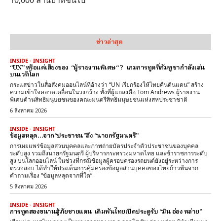
ข่าวล่าสุด
INSIDE - INSIGHT
“UN” หรือแค่เสียงของ “ผู้รายงานพิเศษ“ ? เกมการทูตที่กัมพูชากำลังเล่น
บนเวทีโลก
กระแสข่าวในสื่อสังคมออนไลน์ที่อ้างว่า “UN เรียกร้องให้ไทยคืนดินแดน” สร้าง
ความเข้าใจคลาดเคลื่อนในวงกว้าง ทั้งที่ผู้แถลงคือ Tom Andrews ผู้รายงาน
พิเศษด้านสิทธิมนุษยชนของคณะมนตรีสิทธิมนุษยชนแห่งสหประชาชาติ
6 สิงหาคม 2026
INSIDE - INSIGHT
ข้อมูลหลุด…จาก“ประชาชน”ถึง “นายกรัฐมนตรี”
การเผยแพร่ข้อมูลส่วนบุคคลและภาพถ่ายบัตรประจำตัวประชาชนของบุคคล
ระดับสูง รวมถึงนายกรัฐมนตรี ผู้บริหารกระทรวงมหาดไทย และข้าราชการระดับ
สูง บนโลกออนไลน์ ในช่วงที่กรณีข้อมูลผู้ครอบครองรถยนต์ยังอยู่ระหว่างการ
ตรวจสอบ ได้ทำให้ประเด็นการคุ้มครองข้อมูลส่วนบุคคลของไทยก้าวพ้นจาก
คำถามเรื่อง “ข้อมูลหลุดจากที่ใด”
5 สิงหาคม 2026
INSIDE - INSIGHT
การทูตสองขนานสู้ภัยชายแดน เดิมพันไทยเปิดประตูรับ “มิน อ่อง หล่าย”